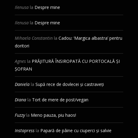
Ilenusa
la
Despre mine
Ilenusa
la
Despre mine
Mihaela Constantin
la
Cadou: ‘Margica albastra’ pentru
doritori
Agnes
la
PRĂJITURĂ ÎNSIROPATĂ CU PORTOCALĂ ȘI
ȘOFRAN
Daniela
la
Supă rece de dovlecei și castraveți
Diana
la
Tort de mere de post/vegan
Fuzzy
la
Meno pauza, piu haos!
Instapress
la
Papară de pâine cu ciuperci și salvie