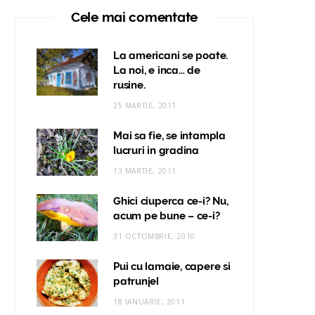
Cele mai comentate
La americani se poate.
La noi, e inca… de
rusine.
25 MARTIE, 2011
Mai sa fie, se intampla
lucruri in gradina
13 MARTIE, 2011
Ghici ciuperca ce-i? Nu,
acum pe bune – ce-i?
31 OCTOMBRIE, 2010
Pui cu lamaie, capere si
patrunjel
18 IANUARIE, 2011