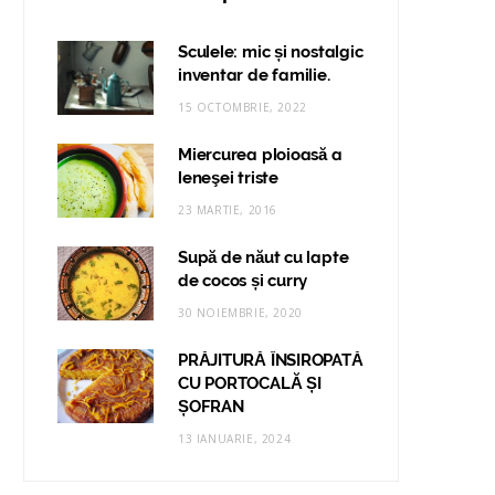
Sculele: mic și nostalgic
inventar de familie.
15 OCTOMBRIE, 2022
Miercurea ploioasă a
leneşei triste
23 MARTIE, 2016
Supă de năut cu lapte
de cocos și curry
30 NOIEMBRIE, 2020
PRĂJITURĂ ÎNSIROPATĂ
CU PORTOCALĂ ȘI
ȘOFRAN
13 IANUARIE, 2024