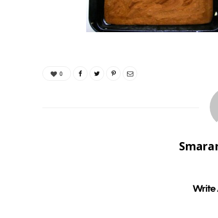
0
Smaran
Write