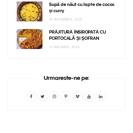
Supă de năut cu lapte de cocos
și curry
30 NOIEMBRIE, 2020
PRĂJITURĂ ÎNSIROPATĂ CU
PORTOCALĂ ȘI ȘOFRAN
13 IANUARIE, 2024
Urmareste-ne pe:
F
T
I
P
V
Y
L
a
w
n
i
i
o
i
c
i
s
n
m
u
n
e
t
t
t
e
T
k