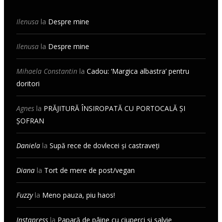
Ilenusa
la
Despre mine
Ilenusa
la
Despre mine
Mihaela Constantin
la
Cadou: ‘Margica albastra’ pentru
doritori
Agnes
la
PRĂJITURĂ ÎNSIROPATĂ CU PORTOCALĂ ȘI
ȘOFRAN
Daniela
la
Supă rece de dovlecei și castraveți
Diana
la
Tort de mere de post/vegan
Fuzzy
la
Meno pauza, piu haos!
Instapress
la
Papară de pâine cu ciuperci și salvie