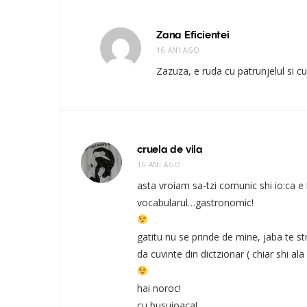
Zana Eficientei
16 ANI AGO
Zazuza, e ruda cu patrunjelul si c
cruela de vila
16 ANI AGO
asta vroiam sa-tzi comunic shi io:ca e 
vocabularul…gastronomic!
gatitu nu se prinde de mine, jaba te st
da cuvinte din dictzionar ( chiar shi a
hai noroc!
cu busuioaca!