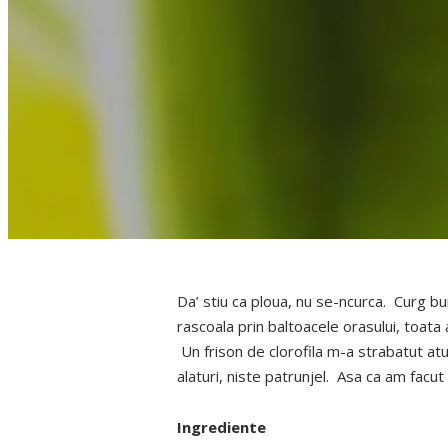
Da’ stiu ca ploua, nu se-ncurca. Curg b
rascoala prin baltoacele orasului, toata 
Un frison de clorofila m-a strabatut at
alaturi, niste patrunjel. Asa ca am facu
Ingrediente