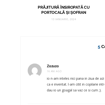
PRĂJITURĂ ÎNSIROPATĂ CU
PORTOCALĂ ȘI ȘOFRAN
13 IANUARIE, 2024
5
C
Zazuza
16 ANI AGO
io n-am inteles nici pana in ziua de az
ca e inventat. l-am citit in copilarie int
dau io un goagal sa vaz ce si cum ;).