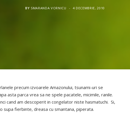
BY
SMARANDA VORNICU
4 DECEMBRIE, 2010
urlanele precum izvoarele Amazonului, tsunami-uri se
apa asta parca vrea sa ne spele pacatele, micimile, ranile.
unci cand am descoperit in congelator niste hasmatuchi. Si,
t o supa fierbinte, dreasa cu smantana, piperata.