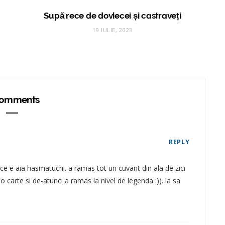
Supă rece de dovlecei și castraveți
19 IULIE, 2023
omments
REPLY
i ce e aia hasmatuchi. a ramas tot un cuvant din ala de zici
r-o carte si de-atunci a ramas la nivel de legenda :)). ia sa