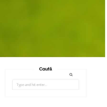
Caută
Search
for: