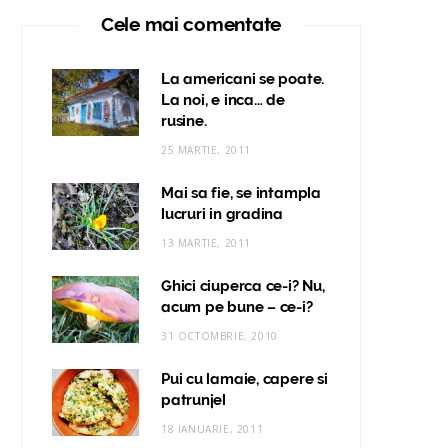
Cele mai comentate
La americani se poate.
La noi, e inca… de
rusine.
25 MARTIE, 2011
Mai sa fie, se intampla
lucruri in gradina
13 MARTIE, 2011
Ghici ciuperca ce-i? Nu,
acum pe bune – ce-i?
31 OCTOMBRIE, 2010
Pui cu lamaie, capere si
patrunjel
18 IANUARIE, 2011