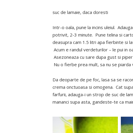
suc de lamaie, daca doresti
Intr-o oala, pune la incins uleiul. Adaug
potrivit, 2-3 minute. Pune telina si car
deasupra cam 1.5 litri apa fierbinte si l
Acum e randul verdeturilor – le pui in oa
Asezoneaza cu sare dupa gust si piper 
Nu o fierbe prea mult, sa nu se piarda v
Da deoparte de pe foc, lasa sa se raco
crema onctuoasa si omogena. Cat supa 
farfurii, adauga-i un strop de suc de la
mananci supa asta, gandeste-te ca mai