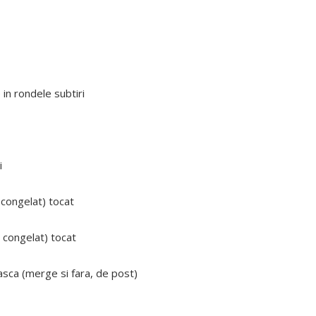
 in rondele subtiri
i
 congelat) tocat
l congelat) tocat
asca (merge si fara, de post)