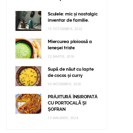
Sculele: mic și nostalgic
inventar de familie.
15 OCTOMBRIE, 2022
Miercurea ploioasă a
leneşei triste
23 MARTIE, 2016
Supă de năut cu lapte
de cocos și curry
30 NOIEMBRIE, 2020
PRĂJITURĂ ÎNSIROPATĂ
CU PORTOCALĂ ȘI
ȘOFRAN
13 IANUARIE, 2024