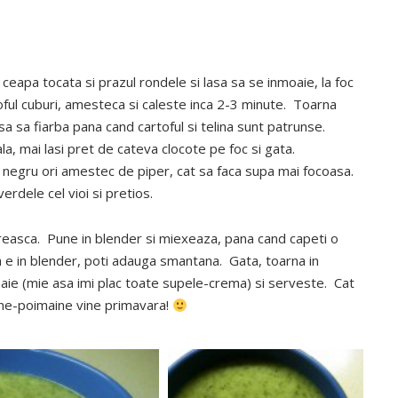
a ceapa tocata si prazul rondele si lasa sa se inmoaie, la foc
toful cuburi, amesteca si caleste inca 2-3 minute. Toarna
asa sa fiarba pana cand cartoful si telina sunt patrunse.
la, mai lasi pret de cateva clocote pe foc si gata.
negru ori amestec de piper, cat sa faca supa mai focoasa.
erdele cel vioi si pretios.
reasca. Pune in blender si miexeaza, pana cand capeti o
e in blender, poti adauga smantana. Gata, toarna in
maie (mie asa imi plac toate supele-crema) si serveste. Cat
ne-poimaine vine primavara!