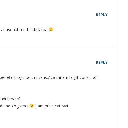
REPLY
u anasonul : un fel de iarba
REPLY
benefic blogu tau, in sensu’ ca mi-am largit considrabil
radui mata’!
la de neologisme!
) am prins cateva!