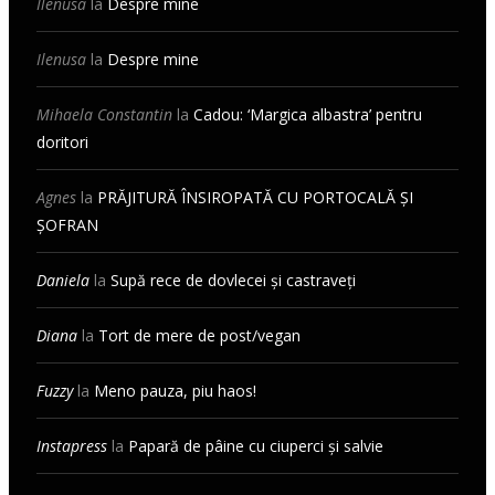
Ilenusa
la
Despre mine
Ilenusa
la
Despre mine
Mihaela Constantin
la
Cadou: ‘Margica albastra’ pentru
doritori
Agnes
la
PRĂJITURĂ ÎNSIROPATĂ CU PORTOCALĂ ȘI
ȘOFRAN
Daniela
la
Supă rece de dovlecei și castraveți
Diana
la
Tort de mere de post/vegan
Fuzzy
la
Meno pauza, piu haos!
Instapress
la
Papară de pâine cu ciuperci și salvie