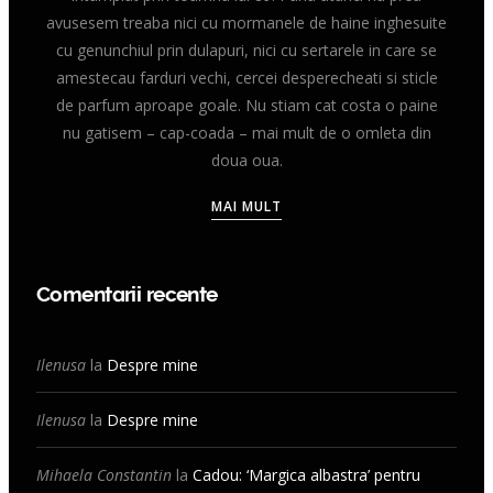
avusesem treaba nici cu mormanele de haine inghesuite
cu genunchiul prin dulapuri, nici cu sertarele in care se
amestecau farduri vechi, cercei desperecheati si sticle
de parfum aproape goale. Nu stiam cat costa o paine
nu gatisem – cap-coada – mai mult de o omleta din
doua oua.
MAI MULT
Comentarii recente
Ilenusa
la
Despre mine
Ilenusa
la
Despre mine
Mihaela Constantin
la
Cadou: ‘Margica albastra’ pentru