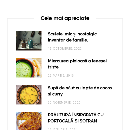
Cele mai apreciate
Sculele: mic și nostalgic
inventar de familie.
15 OCTOMBRIE, 2022
Miercurea ploioasă a leneşei
triste
23 MARTIE, 2016
Supă de năut cu lapte de cocos
și curry
30 NOIEMBRIE, 2020
PRĂJITURĂ ÎNSIROPATĂ CU
PORTOCALĂ ȘI ȘOFRAN
13 IANUARIE, 2024