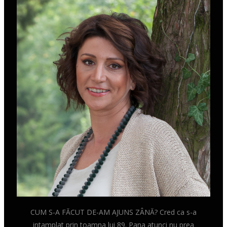
CUM S-A FĂCUT DE-AM AJUNS ZÂNĂ? Cred ca s-a
intamplat prin toamna lui 89. Pana atunci nu prea