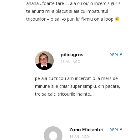
ahaha…foarte tare … aia cu ou’ o incerc sigur si
te anunt! mi-a placut si aia cu impaturitul
tricourilor – o sa i-o pun lu’ fi-miu on a loop
piticugras
REPLY
16 ANI AGO
pe aia cu tricou am incercat-o. a mers de
minune si e chiar super simplu. din pacate,
tre sa calci tricourile inainte….
Zana Eficientei
REPLY
16 ANI AGO