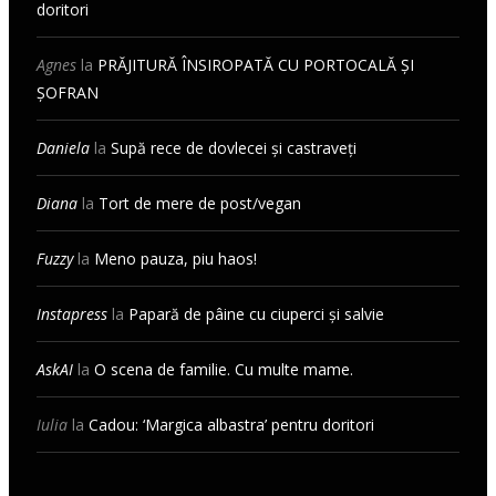
doritori
Agnes
la
PRĂJITURĂ ÎNSIROPATĂ CU PORTOCALĂ ȘI
ȘOFRAN
Daniela
la
Supă rece de dovlecei și castraveți
Diana
la
Tort de mere de post/vegan
Fuzzy
la
Meno pauza, piu haos!
Instapress
la
Papară de pâine cu ciuperci și salvie
AskAI
la
O scena de familie. Cu multe mame.
Iulia
la
Cadou: ‘Margica albastra’ pentru doritori