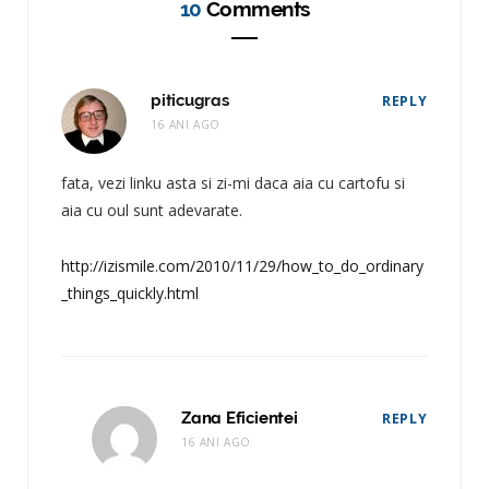
10
Comments
piticugras
REPLY
16 ANI AGO
fata, vezi linku asta si zi-mi daca aia cu cartofu si
aia cu oul sunt adevarate.
http://izismile.com/2010/11/29/how_to_do_ordinary
_things_quickly.html
Zana Eficientei
REPLY
16 ANI AGO