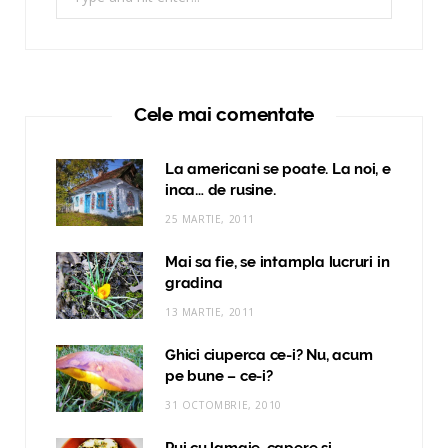
for:
Cele mai comentate
La americani se poate. La noi, e
inca… de rusine.
25 MARTIE, 2011
Mai sa fie, se intampla lucruri in
gradina
13 MARTIE, 2011
Ghici ciuperca ce-i? Nu, acum
pe bune – ce-i?
31 OCTOMBRIE, 2010