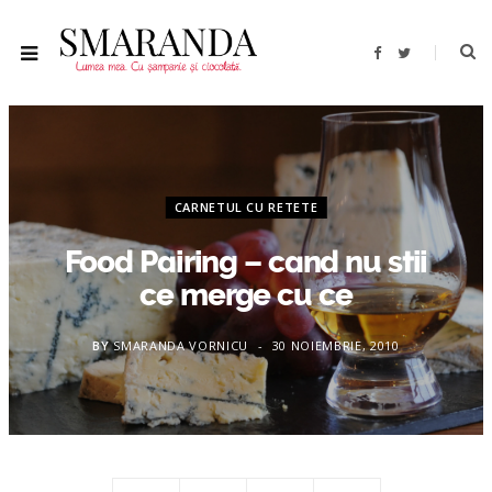
F
T
a
w
c
i
e
t
b
t
o
e
o
r
k
CARNETUL CU RETETE
Food Pairing – cand nu stii
ce merge cu ce
BY
SMARANDA VORNICU
30 NOIEMBRIE, 2010