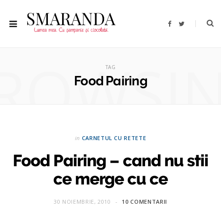
F
T
a
w
c
i
e
t
b
t
ROWSI
o
e
o
r
TAG
k
Food Pairing
in
CARNETUL CU RETETE
Food Pairing – cand nu stii
ce merge cu ce
30 NOIEMBRIE, 2010
10 COMENTARII