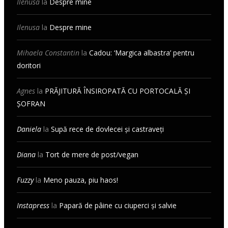
Ilenusa
la
Despre mine
Ilenusa
la
Despre mine
Mihaela Constantin
la
Cadou: ‘Margica albastra’ pentru
doritori
Agnes
la
PRĂJITURĂ ÎNSIROPATĂ CU PORTOCALĂ ȘI
ȘOFRAN
Daniela
la
Supă rece de dovlecei și castraveți
Diana
la
Tort de mere de post/vegan
Fuzzy
la
Meno pauza, piu haos!
Instapress
la
Papară de pâine cu ciuperci și salvie