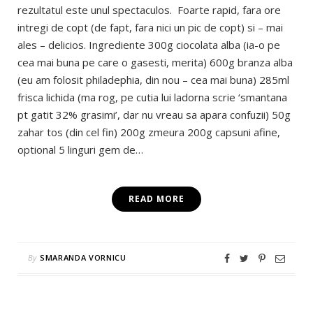
rezultatul este unul spectaculos. Foarte rapid, fara ore
intregi de copt (de fapt, fara nici un pic de copt) si – mai
ales – delicios. Ingrediente 300g ciocolata alba (ia-o pe
cea mai buna pe care o gasesti, merita) 600g branza alba
(eu am folosit philadephia, din nou – cea mai buna) 285ml
frisca lichida (ma rog, pe cutia lui ladorna scrie ‘smantana
pt gatit 32% grasimi’, dar nu vreau sa apara confuzii) 50g
zahar tos (din cel fin) 200g zmeura 200g capsuni afine,
optional 5 linguri gem de…
READ MORE
By
SMARANDA VORNICU