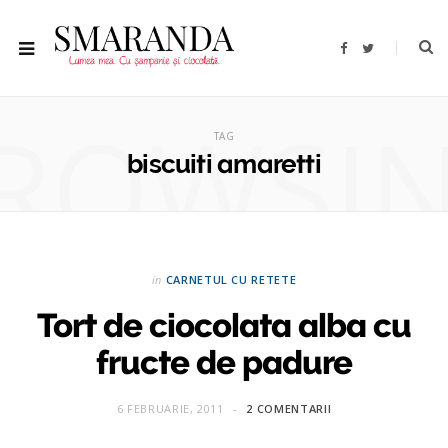
F
T
a
w
c
i
e
t
b
t
ROWSI
o
e
o
r
TAG
k
biscuiti amaretti
in
CARNETUL CU RETETE
Tort de ciocolata alba cu
fructe de padure
6 FEBRUARIE, 2011
2 COMENTARII