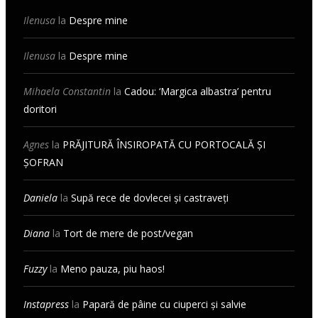
Ilenusa
la
Despre mine
Ilenusa
la
Despre mine
Mihaela Constantin
la
Cadou: ‘Margica albastra’ pentru
doritori
Agnes
la
PRĂJITURĂ ÎNSIROPATĂ CU PORTOCALĂ ȘI
ȘOFRAN
Daniela
la
Supă rece de dovlecei și castraveți
Diana
la
Tort de mere de post/vegan
Fuzzy
la
Meno pauza, piu haos!
Instapress
la
Papară de pâine cu ciuperci și salvie