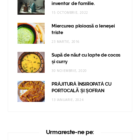
inventar de familie.
15 OCTOMBRIE, 2022
Miercurea ploioasă a leneşei
triste
23 MARTIE, 2016
Supă de năut cu lapte de cocos
și curry
30 NOIEMBRIE, 2020
PRĂJITURĂ ÎNSIROPATĂ CU
PORTOCALĂ ȘI ȘOFRAN
13 IANUARIE, 2024
Urmareste-ne pe: