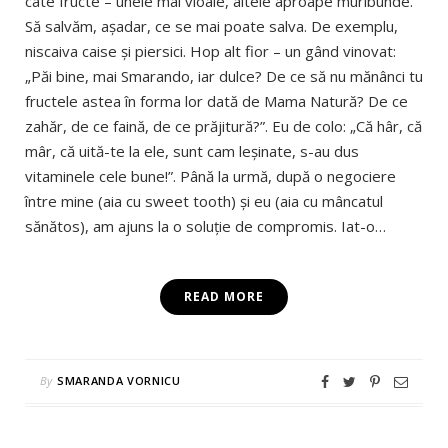
câte fructe – unele mai vioaie, altele aproape muribunde.
Să salvăm, aşadar, ce se mai poate salva. De exemplu,
niscaiva caise şi piersici. Hop alt fior – un gând vinovat:
„Păi bine, mai Smarando, iar dulce? De ce să nu mănânci tu
fructele astea în forma lor dată de Mama Natură? De ce
zahăr, de ce faină, de ce prăjitură?”. Eu de colo: „Că hâr, că
mâr, că uită-te la ele, sunt cam leşinate, s-au dus
vitaminele cele bune!”. Până la urmă, după o negociere
între mine (aia cu sweet tooth) şi eu (aia cu mâncatul
sănătos), am ajuns la o soluţie de compromis. Iat-o…
READ MORE
By
SMARANDA VORNICU