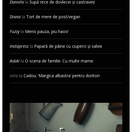
Daniela
la
Supă rece de dovlecei și castraveți
Diana
la
Tort de mere de post/vegan
Fuzzy
la
Meno pauza, piu haos!
Instapress
la
Papară de pâine cu ciuperci și salvie
AskAI
la
O scena de familie. Cu multe mame.
Iulia
la
Cadou: ‘Margica albastra’ pentru doritori