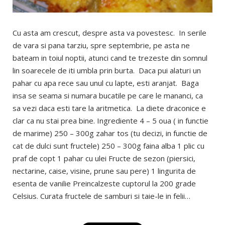
Cu asta am crescut, despre asta va povestesc. In serile
de vara si pana tarziu, spre septembrie, pe asta ne
bateam in toiul noptii, atunci cand te trezeste din somnul
lin soarecele de iti umbla prin burta. Daca pui alaturi un
pahar cu apa rece sau unul cu lapte, esti aranjat. Baga
insa se seama si numara bucatile pe care le mananci, ca
sa vezi daca esti tare la aritmetica. La diete draconice e
clar ca nu stai prea bine. Ingrediente 4 – 5 oua ( in functie
de marime) 250 – 300g zahar tos (tu decizi, in functie de
cat de dulci sunt fructele) 250 – 300g faina alba 1 plic cu
praf de copt 1 pahar cu ulei Fructe de sezon (piersici,
nectarine, caise, visine, prune sau pere) 1 lingurita de
esenta de vanilie Preincalzeste cuptorul la 200 grade
Celsius. Curata fructele de samburi si taie-le in felii…