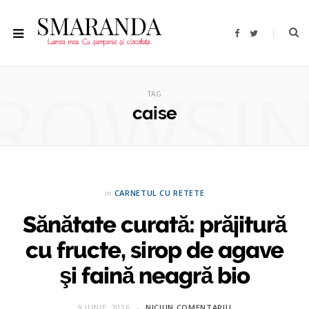
F
T
a
w
c
i
e
t
b
t
ROWSI
o
e
o
r
TAG
k
caise
in
CARNETUL CU RETETE
Sănătate curată: prăjitură
cu fructe, sirop de agave
şi faină neagră bio
9 IUNIE, 2016
NICIUN COMENTARIU