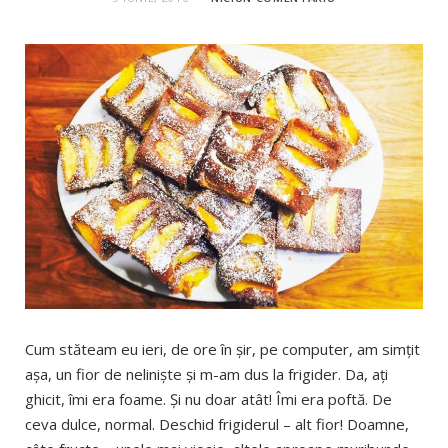
Cum stăteam eu ieri, de ore în şir, pe computer, am simţit
aşa, un fior de nelinişte şi m-am dus la frigider. Da, aţi
ghicit, îmi era foame. Şi nu doar atât! Îmi era poftă. De
ceva dulce, normal. Deschid frigiderul – alt fior! Doamne,