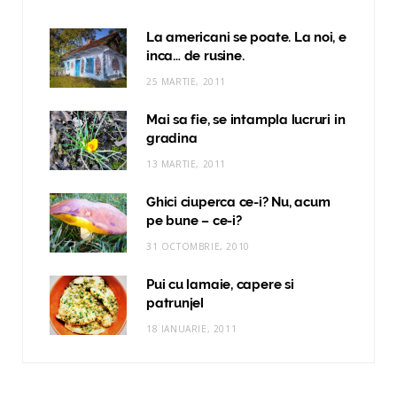
La americani se poate. La noi, e
inca… de rusine.
25 MARTIE, 2011
Mai sa fie, se intampla lucruri in
gradina
13 MARTIE, 2011
Ghici ciuperca ce-i? Nu, acum
pe bune – ce-i?
31 OCTOMBRIE, 2010
Pui cu lamaie, capere si
patrunjel
18 IANUARIE, 2011