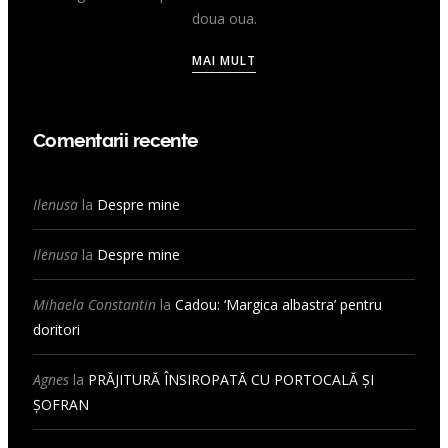
doua oua.
MAI MULT
Comentarii recente
Ilenusa
la
Despre mine
Ilenusa
la
Despre mine
Mihaela Constantin
la
Cadou: ‘Margica albastra’ pentru
doritori
Agnes
la
PRĂJITURĂ ÎNSIROPATĂ CU PORTOCALĂ ȘI
ȘOFRAN