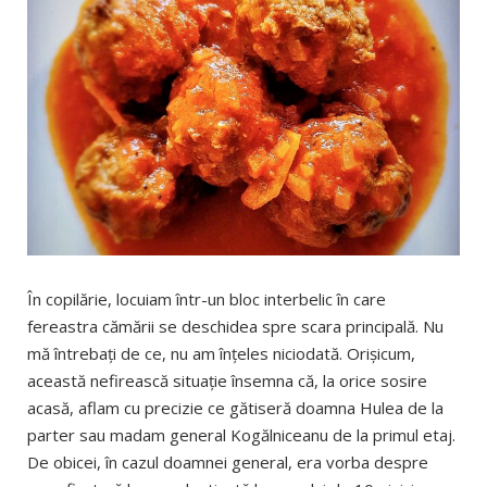
În copilărie, locuiam într-un bloc interbelic în care
fereastra cămării se deschidea spre scara principală. Nu
mă întrebați de ce, nu am înțeles niciodată. Orișicum,
această nefirească situație însemna că, la orice sosire
acasă, aflam cu precizie ce gătiseră doamna Hulea de la
parter sau madam general Kogălniceanu de la primul etaj.
De obicei, în cazul doamnei general, era vorba despre