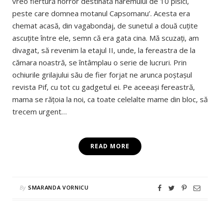
vreo fiertură horror destinată haremului de 10 pisici,
peste care domnea motanul Capsomanu’. Acesta era
chemat acasă, din vagabondaj, de sunetul a două cuțite
ascuțite între ele, semn că era gata cina. Mă scuzați, am
divagat, să revenim la etajul II, unde, la fereastra de la
cămara noastră, se întâmplau o serie de lucruri. Prin
ochiurile grilajului său de fier forjat ne arunca poștașul
revista Pif, cu tot cu gadgetul ei. Pe aceeași fereastră,
mama se rățoia la noi, ca toate celelalte mame din bloc, să
trecem urgent…
READ MORE
By
SMARANDA VORNICU