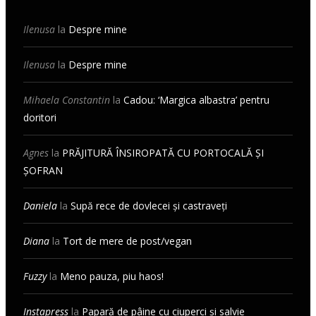
Ilenusa
la
Despre mine
Ilenusa
la
Despre mine
Mihaela Constantin
la
Cadou: ‘Margica albastra’ pentru
doritori
Agnes
la
PRĂJITURĂ ÎNSIROPATĂ CU PORTOCALĂ ȘI
ȘOFRAN
Daniela
la
Supă rece de dovlecei și castraveți
Diana
la
Tort de mere de post/vegan
Fuzzy
la
Meno pauza, piu haos!
Instapress
la
Papară de pâine cu ciuperci și salvie