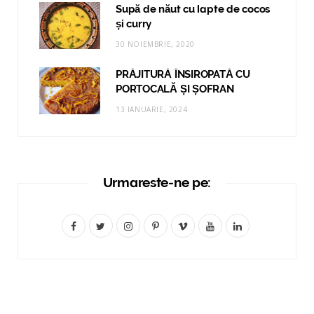
Supă de năut cu lapte de cocos
și curry
30 NOIEMBRIE, 2020
PRĂJITURĂ ÎNSIROPATĂ CU
PORTOCALĂ ȘI ȘOFRAN
13 IANUARIE, 2024
Urmareste-ne pe:
F
T
I
P
V
Y
L
a
w
n
i
i
o
i
c
i
s
n
m
u
n
e
t
t
t
e
T
k