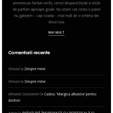
amestecau farduri vechi, cercei desperecheati si sticle
de parfum aproape goale. Nu stiam cat costa o paine
nu gatisem – cap-coada – mai mult de o omleta din
doua oua.
MAI MULT
Comentarii recente
Ilenusa
la
Despre mine
Ilenusa
la
Despre mine
Mihaela Constantin
la
Cadou: ‘Margica albastra’ pentru
doritori
Agnes
la
PRĂJITURĂ ÎNSIROPATĂ CU PORTOCALĂ ȘI