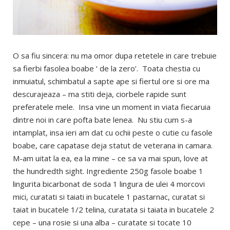
O sa fiu sincera: nu ma omor dupa retetele in care trebuie
sa fierbi fasolea boabe ‘ de la zero’. Toata chestia cu
inmuiatul, schimbatul a sapte ape si fiertul ore si ore ma
descurajeaza – ma stiti deja, ciorbele rapide sunt
preferatele mele. Insa vine un moment in viata fiecaruia
dintre noi in care pofta bate lenea. Nu stiu cum s-a
intamplat, insa ieri am dat cu ochii peste o cutie cu fasole
boabe, care capatase deja statut de veterana in camara.
M-am uitat la ea, ea la mine – ce sa va mai spun, love at
the hundredth sight. Ingrediente 250g fasole boabe 1
lingurita bicarbonat de soda 1 lingura de ulei 4 morcovi
mici, curatati si taiati in bucatele 1 pastarnac, curatat si
taiat in bucatele 1/2 telina, curatata si taiata in bucatele 2
cepe – una rosie si una alba – curatate si tocate 10