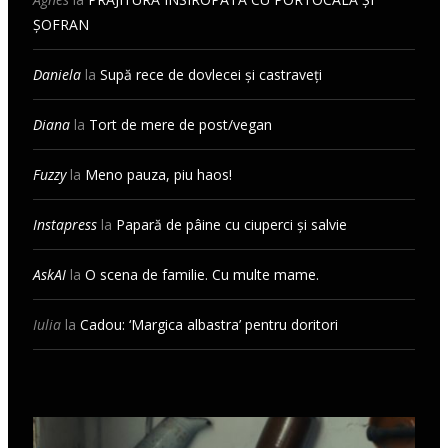
ȘOFRAN
Daniela
la
Supă rece de dovlecei și castraveți
Diana
la
Tort de mere de post/vegan
Fuzzy
la
Meno pauza, piu haos!
Instapress
la
Papară de pâine cu ciuperci și salvie
AskAI
la
O scena de familie. Cu multe mame.
Iulia
la
Cadou: ‘Margica albastra’ pentru doritori