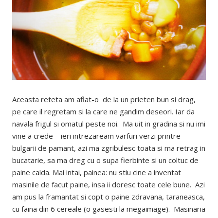
Aceasta reteta am aflat-o de la un prieten bun si drag,
pe care il regretam si la care ne gandim deseori. Iar da
navala frigul si omatul peste noi. Ma uit in gradina si nu imi
vine a crede – ieri intrezaream varfuri verzi printre
bulgarii de pamant, azi ma zgribulesc toata si ma retrag in
bucatarie, sa ma dreg cu o supa fierbinte si un coltuc de
paine calda. Mai intai, painea: nu stiu cine a inventat
masinile de facut paine, insa ii doresc toate cele bune. Azi
am pus la framantat si copt o paine zdravana, taraneasca,
cu faina din 6 cereale (o gasesti la megaimage). Masinaria