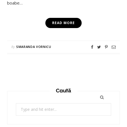
boabe…
READ MORE
By
SMARANDA VORNICU
Caută
Search
for: