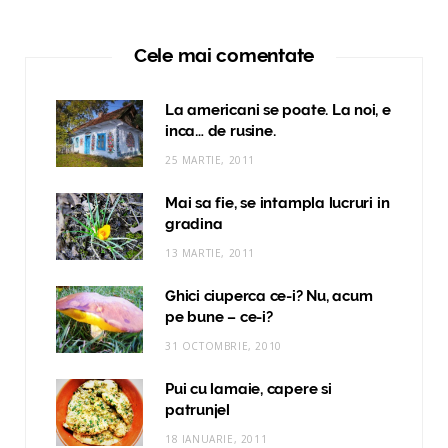
Cele mai comentate
La americani se poate. La noi, e
inca… de rusine.
25 MARTIE, 2011
Mai sa fie, se intampla lucruri in
gradina
13 MARTIE, 2011
Ghici ciuperca ce-i? Nu, acum
pe bune – ce-i?
31 OCTOMBRIE, 2010
Pui cu lamaie, capere si
patrunjel
18 IANUARIE, 2011