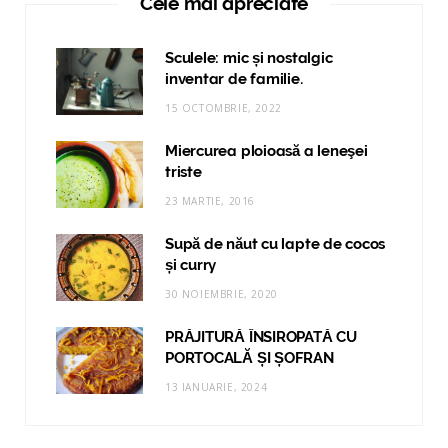
Cele mai apreciate
Sculele: mic și nostalgic
inventar de familie.
15 OCTOMBRIE, 2022
Miercurea ploioasă a leneşei
triste
23 MARTIE, 2016
Supă de năut cu lapte de cocos
și curry
30 NOIEMBRIE, 2020
PRĂJITURĂ ÎNSIROPATĂ CU
PORTOCALĂ ȘI ȘOFRAN
13 IANUARIE, 2024