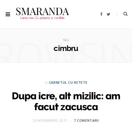
F
T
a
w
c
i
e
t
b
t
ROWSI
o
e
o
r
TAG
k
cimbru
in
CARNETUL CU RETETE
Dupa icre, alt mizilic: am
facut zacusca
24 NOIEMBRIE, 2011
7 COMENTARII