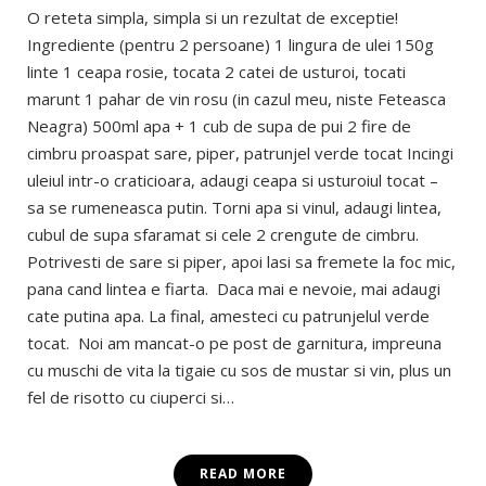
O reteta simpla, simpla si un rezultat de exceptie!
Ingrediente (pentru 2 persoane) 1 lingura de ulei 150g
linte 1 ceapa rosie, tocata 2 catei de usturoi, tocati
marunt 1 pahar de vin rosu (in cazul meu, niste Feteasca
Neagra) 500ml apa + 1 cub de supa de pui 2 fire de
cimbru proaspat sare, piper, patrunjel verde tocat Incingi
uleiul intr-o craticioara, adaugi ceapa si usturoiul tocat –
sa se rumeneasca putin. Torni apa si vinul, adaugi lintea,
cubul de supa sfaramat si cele 2 crengute de cimbru.
Potrivesti de sare si piper, apoi lasi sa fremete la foc mic,
pana cand lintea e fiarta. Daca mai e nevoie, mai adaugi
cate putina apa. La final, amesteci cu patrunjelul verde
tocat. Noi am mancat-o pe post de garnitura, impreuna
cu muschi de vita la tigaie cu sos de mustar si vin, plus un
fel de risotto cu ciuperci si…
READ MORE