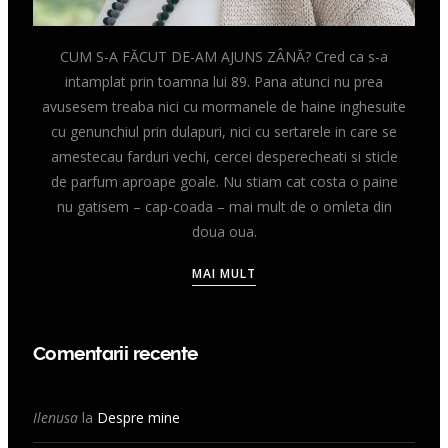
CUM S-A FĂCUT DE-AM AJUNS ZÂNĂ? Cred ca s-a
intamplat prin toamna lui 89. Pana atunci nu prea
avusesem treaba nici cu mormanele de haine inghesuite
cu genunchiul prin dulapuri, nici cu sertarele in care se
amestecau farduri vechi, cercei desperecheati si sticle
de parfum aproape goale. Nu stiam cat costa o paine
nu gatisem – cap-coada – mai mult de o omleta din
doua oua.
MAI MULT
Comentarii recente
Ilenusa
la
Despre mine