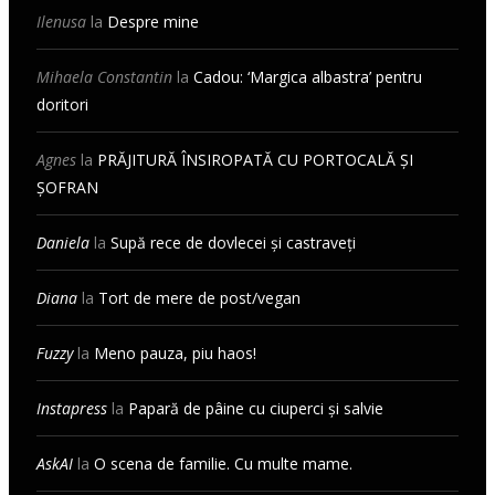
Ilenusa
la
Despre mine
Mihaela Constantin
la
Cadou: ‘Margica albastra’ pentru
doritori
Agnes
la
PRĂJITURĂ ÎNSIROPATĂ CU PORTOCALĂ ȘI
ȘOFRAN
Daniela
la
Supă rece de dovlecei și castraveți
Diana
la
Tort de mere de post/vegan
Fuzzy
la
Meno pauza, piu haos!
Instapress
la
Papară de pâine cu ciuperci și salvie
AskAI
la
O scena de familie. Cu multe mame.