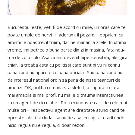
Bucurestiul este, veti fi de acord cu mine, un oras care te
poate umple de nervi. Il adoram, il pozam, il populam cu
amintirile noastre, il traim, dar ne mananca zilele. In ultima
vreme, imi petrec o buna parte din zi in masina, fataindu-
ma de colo colo. Asa ca am devenit hipersensibila, alergica
chiar, la treaba asta cu politistii care sunt ni vu ni connu
pana cand nu apare o coloana oficiala. Sau pana cand nu
da interesul national ordin sa puna de niste teancuri de
amenzi. OK, politia romana s-a slefuit, a capatat o fata
mai amabila si mai profi, nu mai e o trauma interactiunea
cu un agent de circulatie. Pot recunoaste ca – de cele mai
multe ori – respectivul agent are dreptate atunci cand te
opreste. Ar fi si ciudat sa nu fie asa in capitala tarii unde
nicio regula nu e regula, ci doar rezon…