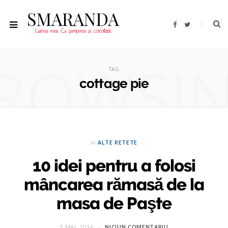
F
T
a
w
c
i
e
t
b
t
ROWSI
o
e
o
r
TAG
k
cottage pie
in
ALTE RETETE
10 idei pentru a folosi
mâncarea rămasă de la
masa de Paşte
3 MAI, 2016
NICIUN COMENTARIU