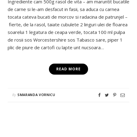
Ingrediente cam 500g rasol de vita – am maruntit bucatile
de carne si le-am desfacut in fasii, sa aduca cu carnea
tocata cateva bucati de morcov si radacina de patrunjel –
fierte, de la rasol, taiate cubulete 2 linguri ulei de floarea
soarelui 1 legatura de ceapa verde, tocata 100 ml pulpa
de rosii sos Worcestershire sos Tabasco sare, piper 1
plic de piure de cartofi cu lapte unt nucsoara…
READ MORE
By
SMARANDA VORNICU