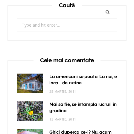
Caută
Search
for:
Cele mai comentate
La americani se poate. La noi, e
inca… de rusine.
25 MARTIE, 2011
Mai sa fie, se intampla lucruri in
gradina
13 MARTIE, 2011
Ghici ciuperca ce-i? Nu, acum