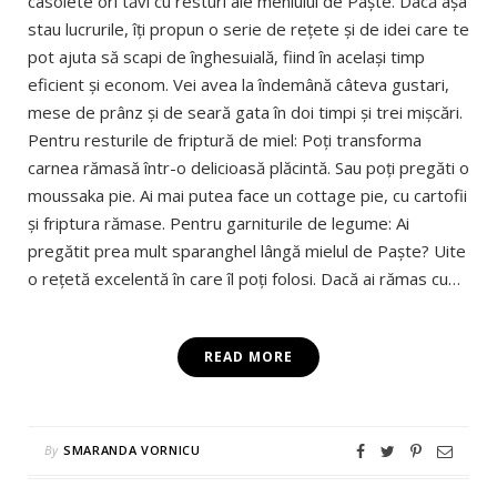
casolete ori tăvi cu resturi ale meniului de Paşte. Dacă aşa
stau lucrurile, îţi propun o serie de reţete şi de idei care te
pot ajuta să scapi de înghesuială, fiind în acelaşi timp
eficient şi econom. Vei avea la îndemână câteva gustari,
mese de prânz şi de seară gata în doi timpi şi trei mişcări.
Pentru resturile de friptură de miel: Poţi transforma
carnea rămasă într-o delicioasă plăcintă. Sau poţi pregăti o
moussaka pie. Ai mai putea face un cottage pie, cu cartofii
şi friptura rămase. Pentru garniturile de legume: Ai
pregătit prea mult sparanghel lângă mielul de Paşte? Uite
o reţetă excelentă în care îl poţi folosi. Dacă ai rămas cu…
READ MORE
By
SMARANDA VORNICU