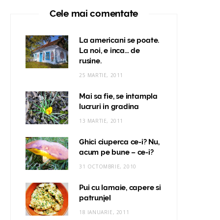
Cele mai comentate
La americani se poate.
La noi, e inca… de
rusine.
25 MARTIE, 2011
Mai sa fie, se intampla
lucruri in gradina
13 MARTIE, 2011
Ghici ciuperca ce-i? Nu,
acum pe bune – ce-i?
31 OCTOMBRIE, 2010
Pui cu lamaie, capere si
patrunjel
18 IANUARIE, 2011