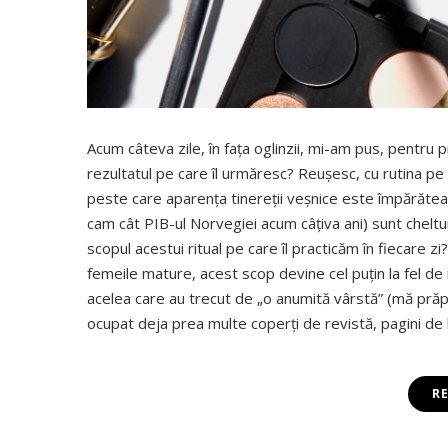
Acum câteva zile, în faţa oglinzii, mi-am pus, pentru
rezultatul pe care îl urmăresc? Reuşesc, cu rutina pe
peste care aparenţa tinereţii veşnice este împărăteasa
cam cât PIB-ul Norvegiei acum câţiva ani) sunt chelt
scopul acestui ritual pe care îl practicăm în fiecare z
femeile mature, acest scop devine cel puţin la fel de i
acelea care au trecut de „o anumită vârstă” (mă pră
ocupat deja prea multe coperţi de revistă, pagini de
R