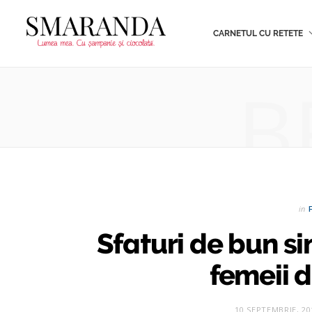
CARNETUL CU RETETE
B
in
Sfaturi de bun s
femeii d
10 SEPTEMBRIE, 20