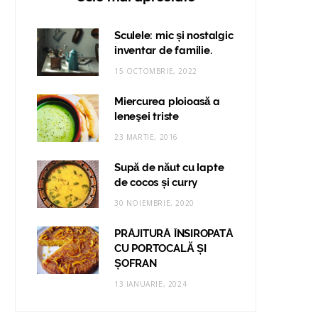
Sculele: mic și nostalgic
inventar de familie.
15 OCTOMBRIE, 2022
Miercurea ploioasă a
leneşei triste
23 MARTIE, 2016
Supă de năut cu lapte
de cocos și curry
30 NOIEMBRIE, 2020
PRĂJITURĂ ÎNSIROPATĂ
CU PORTOCALĂ ȘI
ȘOFRAN
13 IANUARIE, 2024