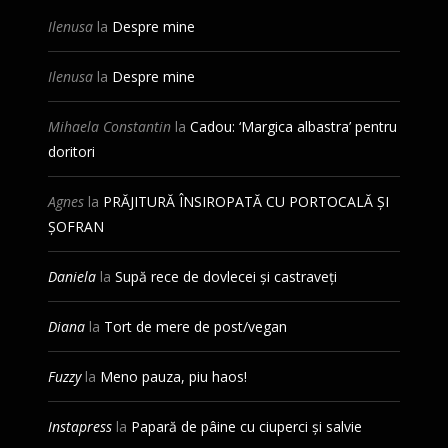
Ilenusa
la
Despre mine
Ilenusa
la
Despre mine
Mihaela Constantin
la
Cadou: ‘Margica albastra’ pentru
doritori
Agnes
la
PRĂJITURĂ ÎNSIROPATĂ CU PORTOCALĂ ȘI
ȘOFRAN
Daniela
la
Supă rece de dovlecei și castraveți
Diana
la
Tort de mere de post/vegan
Fuzzy
la
Meno pauza, piu haos!
Instapress
la
Papară de pâine cu ciuperci și salvie