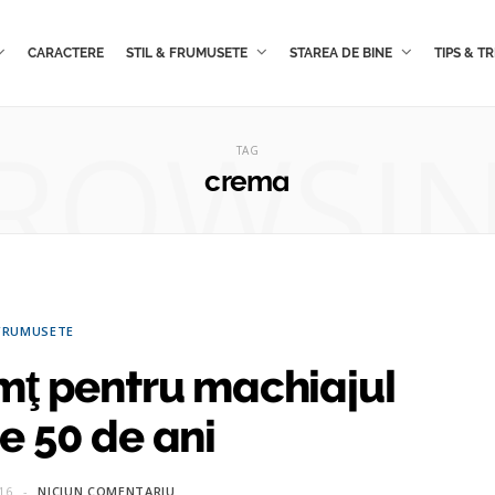
CARACTERE
STIL & FRUMUSETE
STAREA DE BINE
TIPS & TR
ROWSI
TAG
crema
FRUMUSETE
imţ pentru machiajul
e 50 de ani
16
NICIUN COMENTARIU