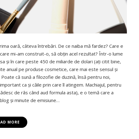
 prima oară, câteva întrebări. De ce naiba mă fardez? Care e
 care mi-am construit-o, să obţin acel rezultat? Într-o lume
 şi în care peste 450 de miliarde de dolari (aţi citit bine,
uite anual pe produse cosmetice, care mai este sensul şi
i? Poate că sună a filozofie de duzină, însă pentru noi,
mportant ca şi căile prin care îl atingem. Machiajul, pentru
pădesc de râs când aud formula asta), e o temă care a
 blog şi minute de emisiune…
EAD MORE