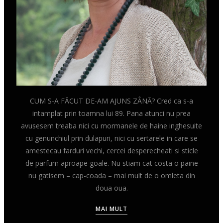
CUM S-A FĂCUT DE-AM AJUNS ZÂNĂ? Cred ca s-a
intamplat prin toamna lui 89. Pana atunci nu prea
avusesem treaba nici cu mormanele de haine inghesuite
cu genunchiul prin dulapuri, nici cu sertarele in care se
amestecau farduri vechi, cercei desperecheati si sticle
de parfum aproape goale. Nu stiam cat costa o paine
nu gatisem – cap-coada – mai mult de o omleta din
doua oua.
MAI MULT