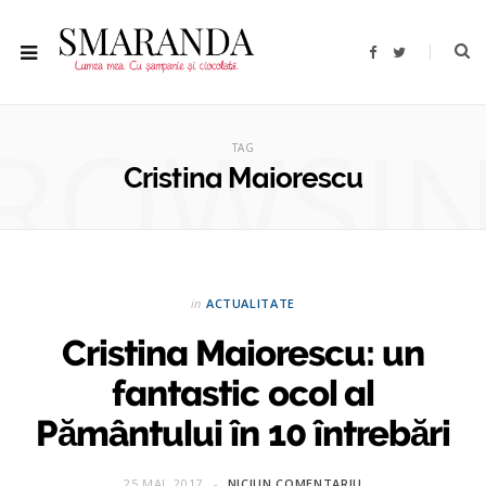
F
T
a
w
c
i
e
t
b
t
ROWSI
o
e
o
r
TAG
k
Cristina Maiorescu
in
ACTUALITATE
Cristina Maiorescu: un
fantastic ocol al
Pământului în 10 întrebări
25 MAI, 2017
NICIUN COMENTARIU