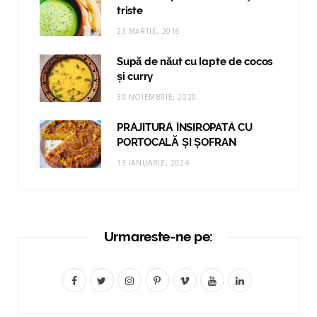
triste
23 MARTIE, 2016
Supă de năut cu lapte de cocos
și curry
30 NOIEMBRIE, 2020
PRĂJITURĂ ÎNSIROPATĂ CU
PORTOCALĂ ȘI ȘOFRAN
13 IANUARIE, 2024
Urmareste-ne pe:
F
T
I
P
V
Y
L
a
w
n
i
i
o
i