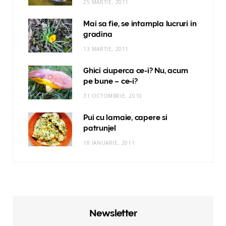
25 MARTIE, 2011
Mai sa fie, se intampla lucruri in
gradina
13 MARTIE, 2011
Ghici ciuperca ce-i? Nu, acum
pe bune – ce-i?
31 OCTOMBRIE, 2010
Pui cu lamaie, capere si
patrunjel
18 IANUARIE, 2011
Newsletter