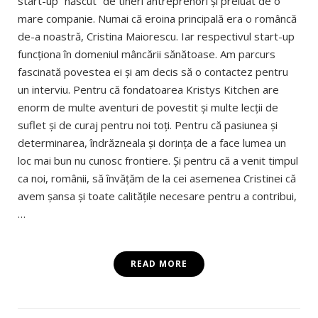
start-up “născut” de tineri antreprenori şi preluat de o
mare companie. Numai că eroina principală era o româncă
de-a noastră, Cristina Maiorescu. Iar respectivul start-up
funcţiona în domeniul mâncării sănătoase. Am parcurs
fascinată povestea ei şi am decis să o contactez pentru
un interviu. Pentru că fondatoarea Kristys Kitchen are
enorm de multe aventuri de povestit şi multe lecţii de
suflet şi de curaj pentru noi toţi. Pentru că pasiunea şi
determinarea, îndrăzneala şi dorinţa de a face lumea un
loc mai bun nu cunosc frontiere. Şi pentru că a venit timpul
ca noi, românii, să învăţăm de la cei asemenea Cristinei că
avem şansa şi toate calităţile necesare pentru a contribui,
…
READ MORE