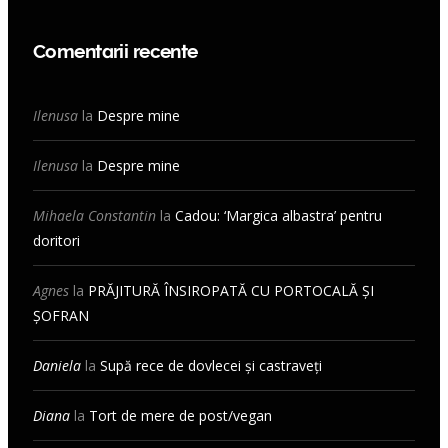
Comentarii recente
Ilenusa
la
Despre mine
Ilenusa
la
Despre mine
Mihaela Constantin
la
Cadou: ‘Margica albastra’ pentru
doritori
Agnes
la
PRĂJITURĂ ÎNSIROPATĂ CU PORTOCALĂ ȘI
ȘOFRAN
Daniela
la
Supă rece de dovlecei și castraveți
Diana
la
Tort de mere de post/vegan