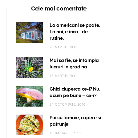
Cele mai comentate
La americani se poate.
La noi, e inca… de
rusine.
25 MARTIE, 2011
Mai sa fie, se intampla
lucruri in gradina
13 MARTIE, 2011
Ghici ciuperca ce-i? Nu,
acum pe bune – ce-i?
31 OCTOMBRIE, 2010
Pui cu lamaie, capere si
patrunjel
18 IANUARIE, 2011