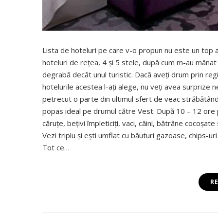
Lista de hoteluri pe care v-o propun nu este un top 
hoteluri de reţea, 4 şi 5 stele, după cum m-au mânat n
degrabă decât unul turistic. Dacă aveţi drum prin regiu
hotelurile acestea l-aţi alege, nu veţi avea surprize
petrecut o parte din ultimul sfert de veac străbătân
popas ideal pe drumul către Vest. După 10 – 12 ore p
căruţe, beţivi împleticiţi, vaci, câini, bătrâne cocoşate 
Vezi triplu şi eşti umflat cu băuturi gazoase, chips-u
Tot ce…
R