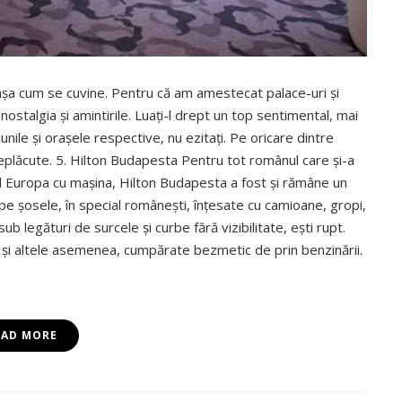
aşa cum se cuvine. Pentru că am amestecat palace-uri şi
ostalgia şi amintirile. Luaţi-l drept un top sentimental, mai
nile şi oraşele respective, nu ezitaţi. Pe oricare dintre
 neplăcute. 5. Hilton Budapesta Pentru tot românul care şi-a
d Europa cu maşina, Hilton Budapesta a fost şi rămâne un
e şosele, în special româneşti, înţesate cu camioane, gropi,
sub legături de surcele şi curbe fără vizibilitate, eşti rupt.
ri şi altele asemenea, cumpărate bezmetic de prin benzinării.
EAD MORE