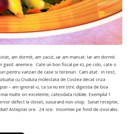
notat, am dormit, am zacut, iar am mancat. Iar am dormit.
gasit: anemice. Cate un bon fiscal pe ici, pe colo, cate o
uri pentru vanzari de case si terenuri. Cam atat. In rest,
a situatia cu Cruduta molestata de Costea decat criza
un – am ignorat-o, ca sa nu imi stric digestia de boa
e mai multe ori excelente, cateodata rizibile. Exemplul 1
ervor defect la closet, susurand non-stop. Sunat receptie,
ediat! Asteptat ore. 24 ore. Insomnie pe fond de izvorakis.