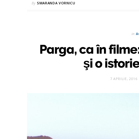
By
SMARANDA VORNICU
in
A
Parga, ca în filme
şi o istor
7 APRILIE, 2016