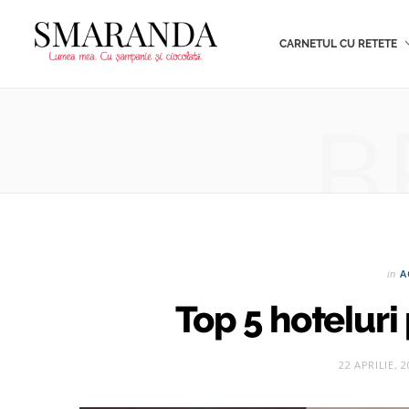
CARNETUL CU RETETE
B
in
A
Top 5 hoteluri
22 APRILIE, 2