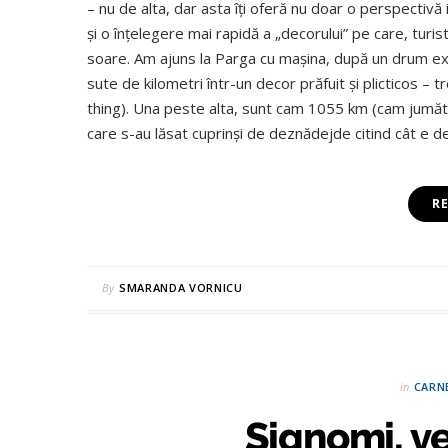
– nu de alta, dar asta îţi oferă nu doar o perspectivă
şi o înţelegere mai rapidă a „decorului” pe care, turis
soare. Am ajuns la Parga cu maşina, după un drum ex
sute de kilometri într-un decor prăfuit şi plicticos – 
thing). Una peste alta, sunt cam 1055 km (cam jumăt
care s-au lăsat cuprinşi de deznădejde citind cât e 
R
By
SMARANDA VORNICU
in
CARN
Signomi, ver