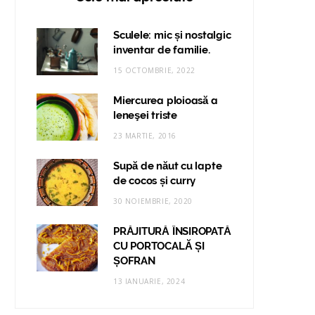
Sculele: mic și nostalgic
inventar de familie.
15 OCTOMBRIE, 2022
Miercurea ploioasă a
leneşei triste
23 MARTIE, 2016
Supă de năut cu lapte
de cocos și curry
30 NOIEMBRIE, 2020
PRĂJITURĂ ÎNSIROPATĂ
CU PORTOCALĂ ȘI
ȘOFRAN
13 IANUARIE, 2024