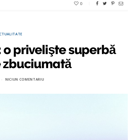
0
CTUALITATE
: o privelişte superbă
ie zbuciumată
NICIUN COMENTARIU