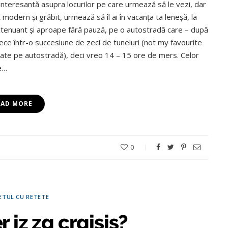
 interesantă asupra locurilor pe care urmează să le vezi, dar
t modern şi grăbit, urmează să îl ai în vacanţa ta leneşă, la
tenuant şi aproape fără pauză, pe o autostradă care – după
trece într-o succesiune de zeci de tuneluri (not my favourite
ate pe autostradă), deci vreo 14 – 15 ore de mers. Celor
de…
EAD MORE
0
ETUL CU RETETE
 iz za craisis?