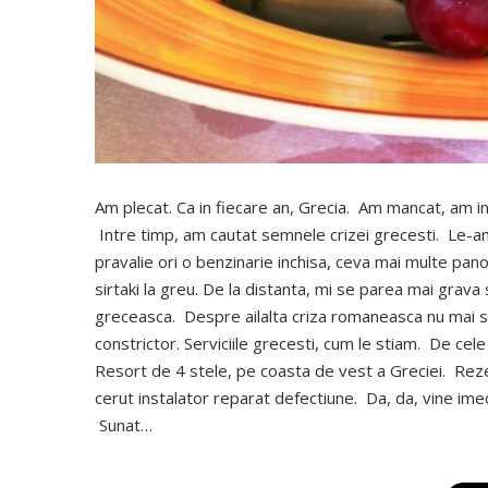
Am plecat. Ca in fiecare an, Grecia. Am mancat, am i
Intre timp, am cautat semnele crizei grecesti. Le-am 
pravalie ori o benzinarie inchisa, ceva mai multe pano
sirtaki la greu. De la distanta, mi se parea mai grav
greceasca. Despre ailalta criza romaneasca nu mai sp
constrictor. Serviciile grecesti, cum le stiam. De cel
Resort de 4 stele, pe coasta de vest a Greciei. Rez
cerut instalator reparat defectiune. Da, da, vine im
Sunat…