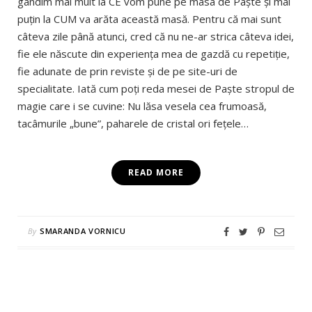
gândim mai mult la CE vom pune pe masa de Paşte şi mai
puţin la CUM va arăta această masă. Pentru că mai sunt
câteva zile până atunci, cred că nu ne-ar strica câteva idei,
fie ele născute din experienţa mea de gazdă cu repetiţie,
fie adunate de prin reviste şi de pe site-uri de
specialitate. Iată cum poţi reda mesei de Paşte stropul de
magie care i se cuvine: Nu lăsa vesela cea frumoasă,
tacâmurile „bune”, paharele de cristal ori feţele…
READ MORE
By
SMARANDA VORNICU