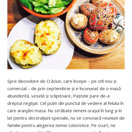
Spre deosebire de Crăciun, care începe – pe stil nou şi
comercial – de prin septembrie şi e încununat de o masă
abundentă, veselă şi sclipitoare, Paştele pare de-a
dreptul neglijat. Cel puţin din punctul de vedere al felului în
care aranjăm masa. Nu străbate nimeni oraşul în lung şi în
lat pentru decoraţiuni speciale, nu se convoacă reuniuni de
familie pentru alegerea temei coloristice. Pe scurt, ne