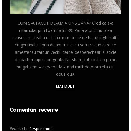
CUM S-A FĂCUT DE-AM AJUNS ZÂNĂ? Cred ca s-a
intamplat prin toamna lui 89. Pana atunci nu prea
avusesem treaba nici cu mormanele de haine inghesuite
cu genunchiul prin dulapuri, nici cu sertarele in care se
amestecau farduri vechi, cercei desperecheati si sticle
de parfum aproape goale. Nu stiam cat costa o paine
nu gatisem – cap-coada – mai mult de o omleta din
doua oua.
MAI MULT
Comentarii recente
Ilenusa
la
Despre mine