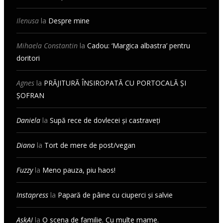
Ilenusa
la
Despre mine
Mihaela Constantin
la
Cadou: ‘Margica albastra’ pentru
doritori
Agnes
la
PRĂJITURĂ ÎNSIROPATĂ CU PORTOCALĂ ȘI
ȘOFRAN
Daniela
la
Supă rece de dovlecei și castraveți
Diana
la
Tort de mere de post/vegan
Fuzzy
la
Meno pauza, piu haos!
Instapress
la
Papară de pâine cu ciuperci și salvie
AskAI
la
O scena de familie. Cu multe mame.