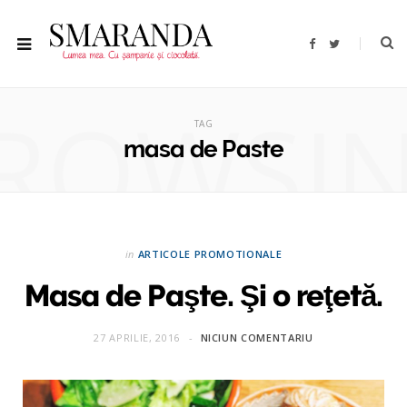
F
T
a
w
c
i
e
t
b
t
ROWSI
o
e
o
r
TAG
k
masa de Paste
in
ARTICOLE PROMOTIONALE
Masa de Paşte. Şi o reţetă.
27 APRILIE, 2016
NICIUN COMENTARIU