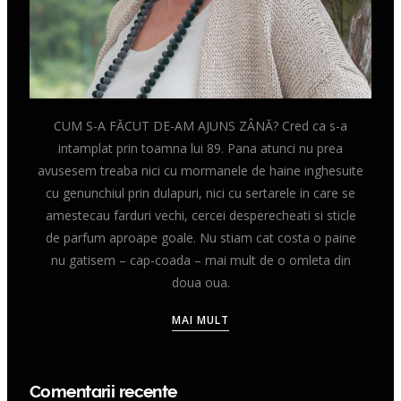
CUM S-A FĂCUT DE-AM AJUNS ZÂNĂ? Cred ca s-a
intamplat prin toamna lui 89. Pana atunci nu prea
avusesem treaba nici cu mormanele de haine inghesuite
cu genunchiul prin dulapuri, nici cu sertarele in care se
amestecau farduri vechi, cercei desperecheati si sticle
de parfum aproape goale. Nu stiam cat costa o paine
nu gatisem – cap-coada – mai mult de o omleta din
doua oua.
MAI MULT
Comentarii recente