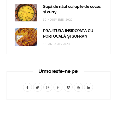
Supă de năut cu lapte de cocos
și curry
30 NOIEMBRIE, 2020
PRĂJITURĂ ÎNSIROPATĂ CU
PORTOCALĂ ȘI ȘOFRAN
13 IANUARIE, 2024
Urmareste-ne pe:
F
T
I
P
V
Y
L
a
w
n
i
i
o
i
c
i
s
n
m
u
n
e
t
t
t
e
T
k