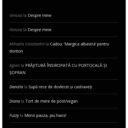
Ilenusa
la
Despre mine
Ilenusa
la
Despre mine
Mihaela Constantin
la
Cadou: ‘Margica albastra’ pentru
doritori
Agnes
la
PRĂJITURĂ ÎNSIROPATĂ CU PORTOCALĂ ȘI
ȘOFRAN
Daniela
la
Supă rece de dovlecei și castraveți
Diana
la
Tort de mere de post/vegan
Fuzzy
la
Meno pauza, piu haos!