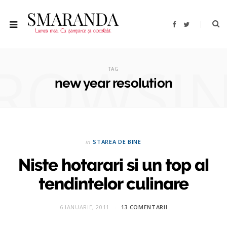
F
T
a
w
c
i
e
t
b
t
ROWSI
o
e
o
r
TAG
k
new year resolution
in
STAREA DE BINE
Niste hotarari si un top al
tendintelor culinare
6 IANUARIE, 2011
13 COMENTARII