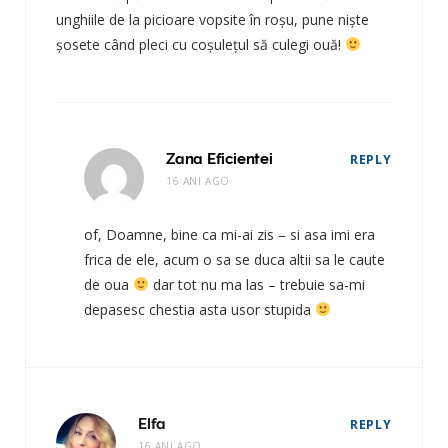
unghiile de la picioare vopsite în roșu, pune niște
șosete când pleci cu coșulețul să culegi ouă!
Zana Eficientei
REPLY
16 ANI AGO
of, Doamne, bine ca mi-ai zis – si asa imi era
frica de ele, acum o sa se duca altii sa le caute
de oua
dar tot nu ma las – trebuie sa-mi
depasesc chestia asta usor stupida
Elfa
REPLY
16 ANI AGO