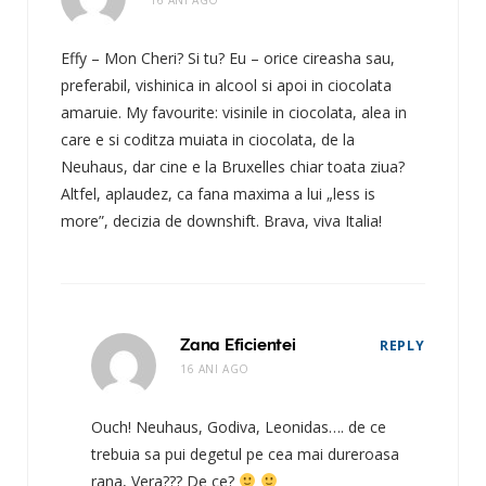
Effy – Mon Cheri? Si tu? Eu – orice cireasha sau,
preferabil, vishinica in alcool si apoi in ciocolata
amaruie. My favourite: visinile in ciocolata, alea in
care e si coditza muiata in ciocolata, de la
Neuhaus, dar cine e la Bruxelles chiar toata ziua?
Altfel, aplaudez, ca fana maxima a lui „less is
more”, decizia de downshift. Brava, viva Italia!
Zana Eficientei
REPLY
16 ANI AGO
Ouch! Neuhaus, Godiva, Leonidas…. de ce
trebuia sa pui degetul pe cea mai dureroasa
rana, Vera??? De ce?