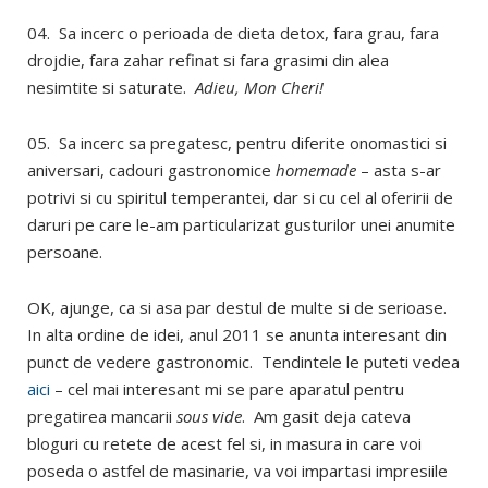
04. Sa incerc o perioada de dieta detox, fara grau, fara
drojdie, fara zahar refinat si fara grasimi din alea
nesimtite si saturate.
Adieu, Mon Cheri!
05. Sa incerc sa pregatesc, pentru diferite onomastici si
aniversari, cadouri gastronomice
homemade
– asta s-ar
potrivi si cu spiritul temperantei, dar si cu cel al oferirii de
daruri pe care le-am particularizat gusturilor unei anumite
persoane.
OK, ajunge, ca si asa par destul de multe si de serioase.
In alta ordine de idei, anul 2011 se anunta interesant din
punct de vedere gastronomic. Tendintele le puteti vedea
aici
– cel mai interesant mi se pare aparatul pentru
pregatirea mancarii
sous vide
. Am gasit deja cateva
bloguri cu retete de acest fel si, in masura in care voi
poseda o astfel de masinarie, va voi impartasi impresiile