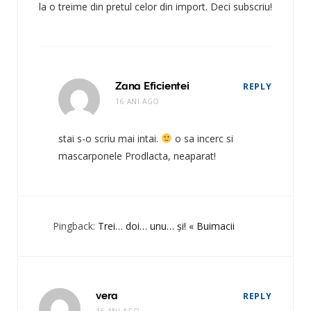
la o treime din pretul celor din import. Deci subscriu!
Zana Eficientei
REPLY
16 ANI AGO
stai s-o scriu mai intai.
o sa incerc si
mascarponele Prodlacta, neaparat!
Pingback:
Trei… doi… unu… și! « Buimacii
vera
REPLY
16 ANI AGO