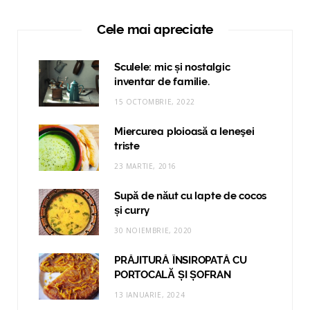
Cele mai apreciate
Sculele: mic și nostalgic
inventar de familie.
15 OCTOMBRIE, 2022
Miercurea ploioasă a leneşei
triste
23 MARTIE, 2016
Supă de năut cu lapte de cocos
și curry
30 NOIEMBRIE, 2020
PRĂJITURĂ ÎNSIROPATĂ CU
PORTOCALĂ ȘI ȘOFRAN
13 IANUARIE, 2024