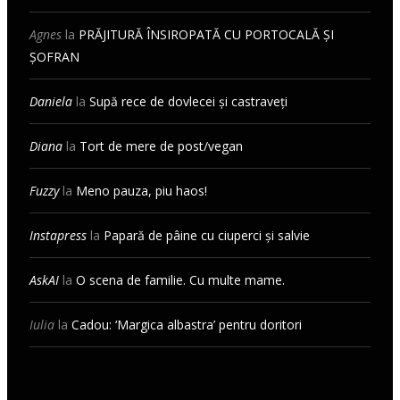
Agnes
la
PRĂJITURĂ ÎNSIROPATĂ CU PORTOCALĂ ȘI
ȘOFRAN
Daniela
la
Supă rece de dovlecei și castraveți
Diana
la
Tort de mere de post/vegan
Fuzzy
la
Meno pauza, piu haos!
Instapress
la
Papară de pâine cu ciuperci și salvie
AskAI
la
O scena de familie. Cu multe mame.
Iulia
la
Cadou: ‘Margica albastra’ pentru doritori