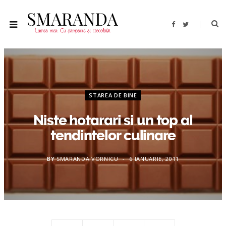
F
T
a
w
c
i
e
t
b
t
o
e
o
r
k
STAREA DE BINE
Niste hotarari si un top al
tendintelor culinare
BY
SMARANDA VORNICU
6 IANUARIE, 2011