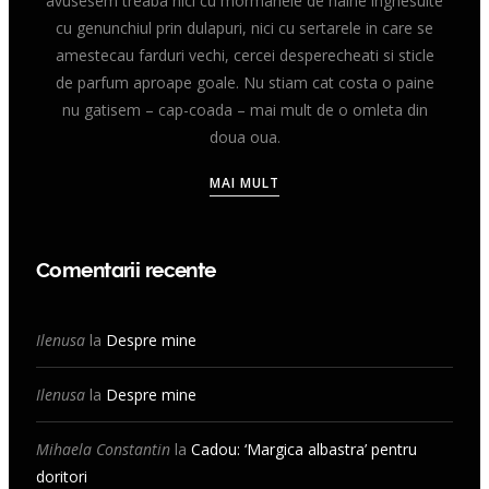
avusesem treaba nici cu mormanele de haine inghesuite
cu genunchiul prin dulapuri, nici cu sertarele in care se
amestecau farduri vechi, cercei desperecheati si sticle
de parfum aproape goale. Nu stiam cat costa o paine
nu gatisem – cap-coada – mai mult de o omleta din
doua oua.
MAI MULT
Comentarii recente
Ilenusa
la
Despre mine
Ilenusa
la
Despre mine
Mihaela Constantin
la
Cadou: ‘Margica albastra’ pentru
doritori