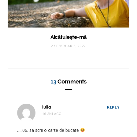
Alcătuieşte-mă
27 FEBRUARIE, 2022
13
Comments
iulia
REPLY
16 ANI AGO
…..06. sa scrii o carte de bucate