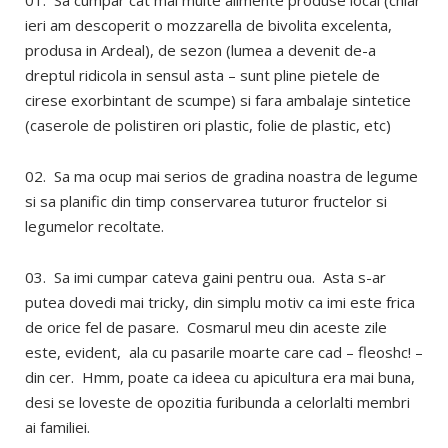
01. Sa cumpar cat mai multe alimente produse local (chiar
ieri am descoperit o mozzarella de bivolita excelenta,
produsa in Ardeal), de sezon (lumea a devenit de-a
dreptul ridicola in sensul asta – sunt pline pietele de
cirese exorbintant de scumpe) si fara ambalaje sintetice
(caserole de polistiren ori plastic, folie de plastic, etc)
02. Sa ma ocup mai serios de gradina noastra de legume
si sa planific din timp conservarea tuturor fructelor si
legumelor recoltate.
03. Sa imi cumpar cateva gaini pentru oua. Asta s-ar
putea dovedi mai tricky, din simplu motiv ca imi este frica
de orice fel de pasare. Cosmarul meu din aceste zile
este, evident, ala cu pasarile moarte care cad – fleoshc! –
din cer. Hmm, poate ca ideea cu apicultura era mai buna,
desi se loveste de opozitia furibunda a celorlalti membri
ai familiei.