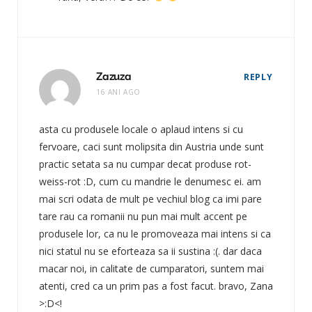
Zazuza
REPLY
16 ANI AGO
asta cu produsele locale o aplaud intens si cu
fervoare, caci sunt molipsita din Austria unde sunt
practic setata sa nu cumpar decat produse rot-
weiss-rot :D, cum cu mandrie le denumesc ei. am
mai scri odata de mult pe vechiul blog ca imi pare
tare rau ca romanii nu pun mai mult accent pe
produsele lor, ca nu le promoveaza mai intens si ca
nici statul nu se eforteaza sa ii sustina :(. dar daca
macar noi, in calitate de cumparatori, suntem mai
atenti, cred ca un prim pas a fost facut. bravo, Zana
>:D<!