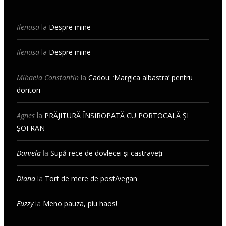
Ilenusa
la
Despre mine
Ilenusa
la
Despre mine
Mihaela Constantin
la
Cadou: ‘Margica albastra’ pentru
doritori
Agnes
la
PRĂJITURĂ ÎNSIROPATĂ CU PORTOCALĂ ȘI
ȘOFRAN
Daniela
la
Supă rece de dovlecei și castraveți
Diana
la
Tort de mere de post/vegan
Fuzzy
la
Meno pauza, piu haos!