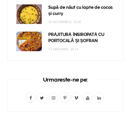
Supă de năut cu lapte de cocos
și curry
30 NOIEMBRIE, 2020
PRĂJITURĂ ÎNSIROPATĂ CU
PORTOCALĂ ȘI ȘOFRAN
13 IANUARIE, 2024
Urmareste-ne pe:
F
T
I
P
V
Y
L
a
w
n
i
i
o
i
c
i
s
n
m
u
n
e
t
t
t
e
T
k