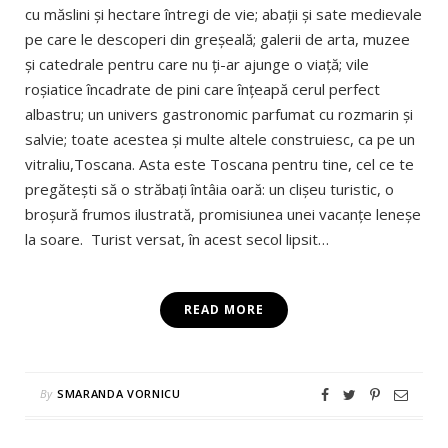
cu măslini şi hectare întregi de vie; abaţii şi sate medievale
pe care le descoperi din greşeală; galerii de arta, muzee
şi catedrale pentru care nu ţi-ar ajunge o viaţă; vile
roşiatice încadrate de pini care înţeapă cerul perfect
albastru; un univers gastronomic parfumat cu rozmarin şi
salvie; toate acestea şi multe altele construiesc, ca pe un
vitraliu,Toscana. Asta este Toscana pentru tine, cel ce te
pregăteşti să o străbaţi întâia oară: un clişeu turistic, o
broşură frumos ilustrată, promisiunea unei vacanţe leneşe
la soare. Turist versat, în acest secol lipsit…
READ MORE
By
SMARANDA VORNICU