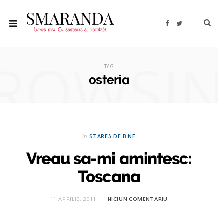
F
T
a
w
c
i
e
t
b
t
ROWSI
o
e
o
r
TAG
k
osteria
in
STAREA DE BINE
Vreau sa-mi amintesc:
Toscana
11 APRILIE, 2011
NICIUN COMENTARIU