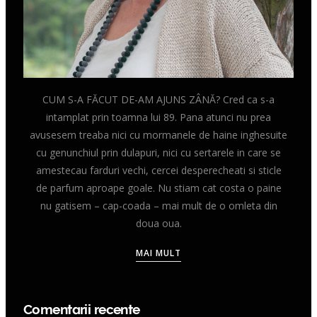
CUM S-A FĂCUT DE-AM AJUNS ZÂNĂ? Cred ca s-a
intamplat prin toamna lui 89. Pana atunci nu prea
avusesem treaba nici cu mormanele de haine inghesuite
cu genunchiul prin dulapuri, nici cu sertarele in care se
amestecau farduri vechi, cercei desperecheati si sticle
de parfum aproape goale. Nu stiam cat costa o paine
nu gatisem – cap-coada – mai mult de o omleta din
doua oua.
MAI MULT
Comentarii recente