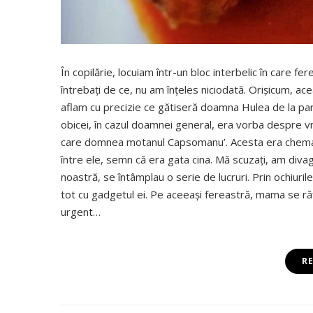
În copilărie, locuiam într-un bloc interbelic în care 
întrebați de ce, nu am înțeles niciodată. Orișicum, ac
aflam cu precizie ce gătiseră doamna Hulea de la pa
obicei, în cazul doamnei general, era vorba despre vr
care domnea motanul Capsomanu’. Acesta era chemat 
între ele, semn că era gata cina. Mă scuzați, am divag
noastră, se întâmplau o serie de lucruri. Prin ochiurile
tot cu gadgetul ei. Pe aceeași fereastră, mama se răț
urgent…
R