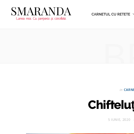
CARNETUL CU RETETE
B
in
CARN
Chiftelu
5 IUNIE, 2020