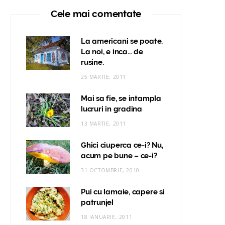
Cele mai comentate
La americani se poate.
La noi, e inca… de
rusine.
25 MARTIE, 2011
Mai sa fie, se intampla
lucruri in gradina
13 MARTIE, 2011
Ghici ciuperca ce-i? Nu,
acum pe bune – ce-i?
31 OCTOMBRIE, 2010
Pui cu lamaie, capere si
patrunjel
18 IANUARIE, 2011