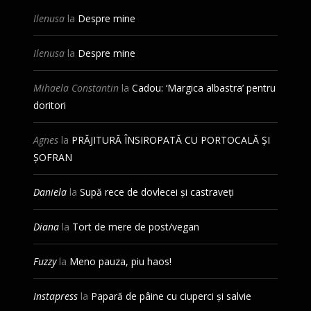
Ilenusa
la
Despre mine
Ilenusa
la
Despre mine
Mihaela Constantin
la
Cadou: ‘Margica albastra’ pentru
doritori
Agnes
la
PRĂJITURĂ ÎNSIROPATĂ CU PORTOCALĂ ȘI
ȘOFRAN
Daniela
la
Supă rece de dovlecei și castraveți
Diana
la
Tort de mere de post/vegan
Fuzzy
la
Meno pauza, piu haos!
Instapress
la
Papară de pâine cu ciuperci și salvie