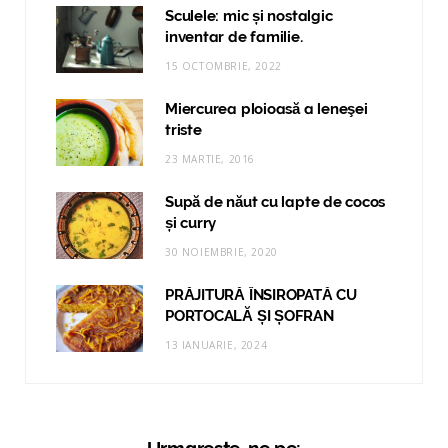
Sculele: mic și nostalgic
inventar de familie.
15 OCTOMBRIE, 2022
Miercurea ploioasă a leneşei
triste
23 MARTIE, 2016
Supă de năut cu lapte de cocos
și curry
30 NOIEMBRIE, 2020
PRĂJITURĂ ÎNSIROPATĂ CU
PORTOCALĂ ȘI ȘOFRAN
13 IANUARIE, 2024