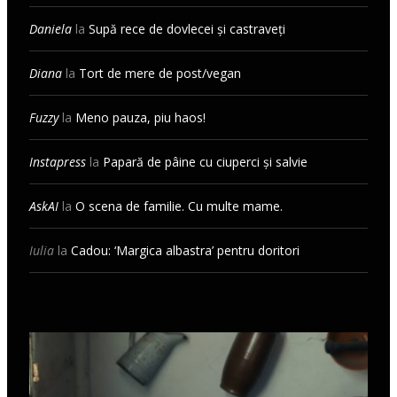
Daniela
la
Supă rece de dovlecei și castraveți
Diana
la
Tort de mere de post/vegan
Fuzzy
la
Meno pauza, piu haos!
Instapress
la
Papară de pâine cu ciuperci și salvie
AskAI
la
O scena de familie. Cu multe mame.
Iulia
la
Cadou: ‘Margica albastra’ pentru doritori