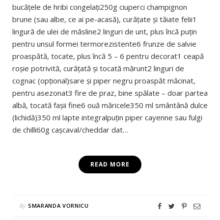
bucățele de hribi congelați250g ciuperci champignon
brune (sau albe, ce ai pe-acasă), curățate și tăiate felii1
lingură de ulei de măsline2 linguri de unt, plus încă puțin
pentru unsul formei termorezistente6 frunze de salvie
proaspătă, tocate, plus încă 5 – 6 pentru decorat1 ceapă
roșie potrivită, curățată și tocată mărunt2 linguri de
cognac (opțional)sare și piper negru proaspăt măcinat,
pentru asezonat3 fire de praz, bine spălate – doar partea
albă, tocată fașii fine6 ouă măricele350 ml smântână dulce
(lichidă)350 ml lapte integralpuțin piper cayenne sau fulgi
de chilli60g cașcaval/cheddar dat…
READ MORE
By
SMARANDA VORNICU