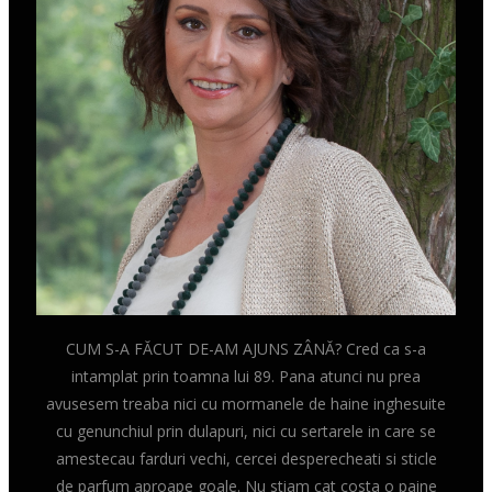
CUM S-A FĂCUT DE-AM AJUNS ZÂNĂ? Cred ca s-a
intamplat prin toamna lui 89. Pana atunci nu prea
avusesem treaba nici cu mormanele de haine inghesuite
cu genunchiul prin dulapuri, nici cu sertarele in care se
amestecau farduri vechi, cercei desperecheati si sticle
de parfum aproape goale. Nu stiam cat costa o paine