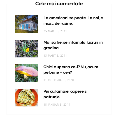
Cele mai comentate
La americani se poate. La noi, e
inca… de rusine.
25 MARTIE, 2011
Mai sa fie, se intampla lucruri in
gradina
13 MARTIE, 2011
Ghici ciuperca ce-i? Nu, acum
pe bune – ce-i?
31 OCTOMBRIE, 2010
Pui cu lamaie, capere si
patrunjel
18 IANUARIE, 2011