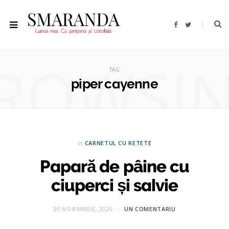
F
T
a
w
c
i
e
t
b
t
ROWSI
o
e
o
r
TAG
k
piper cayenne
in
CARNETUL CU RETETE
Papară de pâine cu
ciuperci și salvie
30 NOIEMBRIE, 2020
UN COMENTARIU