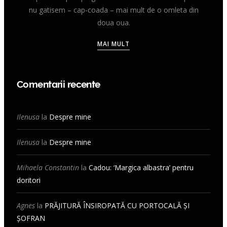
nu gatisem – cap-coada – mai mult de o omleta din
doua oua.
MAI MULT
Comentarii recente
Ilenusa
la
Despre mine
Ilenusa
la
Despre mine
Mihaela Constantin
la
Cadou: ‘Margica albastra’ pentru
doritori
Agnes
la
PRĂJITURĂ ÎNSIROPATĂ CU PORTOCALĂ ȘI
ȘOFRAN