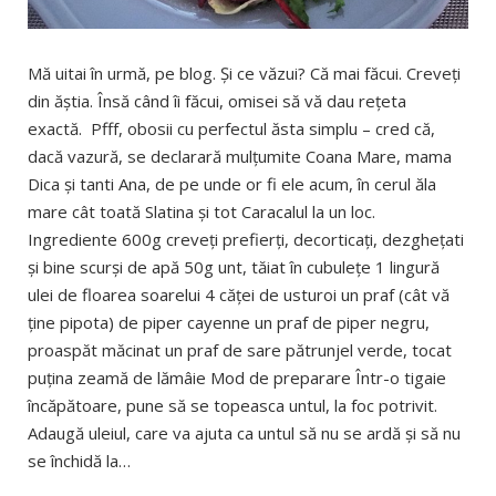
Mă uitai în urmă, pe blog. Și ce văzui? Că mai făcui. Creveți
din ăștia. Însă când îi făcui, omisei să vă dau rețeta
exactă. Pfff, obosii cu perfectul ăsta simplu – cred că,
dacă vazură, se declarară mulțumite Coana Mare, mama
Dica și tanti Ana, de pe unde or fi ele acum, în cerul ăla
mare cât toată Slatina și tot Caracalul la un loc.
Ingrediente 600g creveți prefierți, decorticați, dezghețati
și bine scurși de apă 50g unt, tăiat în cubulețe 1 lingură
ulei de floarea soarelui 4 căței de usturoi un praf (cât vă
ține pipota) de piper cayenne un praf de piper negru,
proaspăt măcinat un praf de sare pătrunjel verde, tocat
puțina zeamă de lămâie Mod de preparare Într-o tigaie
încăpătoare, pune să se topeasca untul, la foc potrivit.
Adaugă uleiul, care va ajuta ca untul să nu se ardă și să nu
se închidă la…