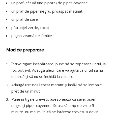
un praf (cât vă ține pipota) de piper cayenne
un praf de piper negru, proaspăt măcinat
un praf de sare
pătrunjel verde, tocat
puțina zeamă de lămâie
Mod de preparare
Într-o tigaie încăpătoare, pune să se topeasca untul, la
foc potrivit. Adaugă uleiul, care va ajuta ca untul să nu
se ardă și să nu se închidă la culoare.
Adaugă usturoiul tocat marunt și lasă-l să se înmoaie
preț de un minut.
Pune în tigaie creveții, asezonează cu sare, piper
negru și piper cayenne. Sotează timp de vreo 5
minute, nu mai mult, că se întăresc creveții și devin