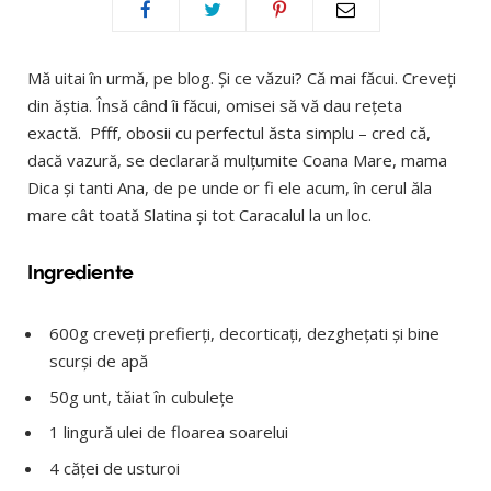
Mă uitai în urmă, pe blog. Și ce văzui? Că mai făcui. Creveți
din ăștia. Însă când îi făcui, omisei să vă dau rețeta
exactă. Pfff, obosii cu perfectul ăsta simplu – cred că,
dacă vazură, se declarară mulțumite Coana Mare, mama
Dica și tanti Ana, de pe unde or fi ele acum, în cerul ăla
mare cât toată Slatina și tot Caracalul la un loc.
Ingrediente
600g creveți prefierți, decorticați, dezghețati și bine
scurși de apă
50g unt, tăiat în cubulețe
1 lingură ulei de floarea soarelui
4 căței de usturoi