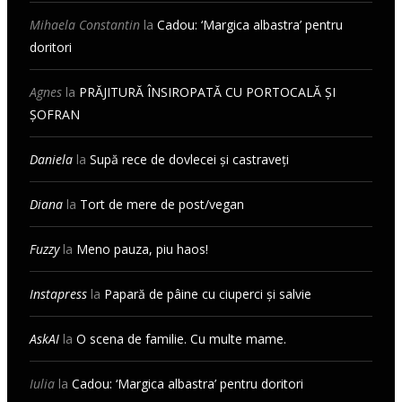
Mihaela Constantin
la
Cadou: ‘Margica albastra’ pentru
doritori
Agnes
la
PRĂJITURĂ ÎNSIROPATĂ CU PORTOCALĂ ȘI
ȘOFRAN
Daniela
la
Supă rece de dovlecei și castraveți
Diana
la
Tort de mere de post/vegan
Fuzzy
la
Meno pauza, piu haos!
Instapress
la
Papară de pâine cu ciuperci și salvie
AskAI
la
O scena de familie. Cu multe mame.
Iulia
la
Cadou: ‘Margica albastra’ pentru doritori