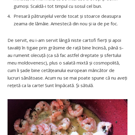
gumoși. Scaldă-i tot timpul cu sosul cel bun.
Presară pătrunjelul verde tocat și stoarce deasupra
zeama de lămâie. Amestecă din nou și ia de pe foc.
De servit, eu i-am servit lângă niste cartofi fierți și apoi
tavaliți în tigaie prin grăsime de rață bine încinsă, până s-
au rumenit olecuță (ca să fac astfel dreptate și sfertului
meu moldovenesc), plus o salată mixtă și cosmopolită,
cum îi șade bine cetățeanului european mâncător de
lucruri sănătoase. Acum nu se mai poate spune că nu aveți
rețetă ca la carte! Sunt împăcată. Și sătulă.