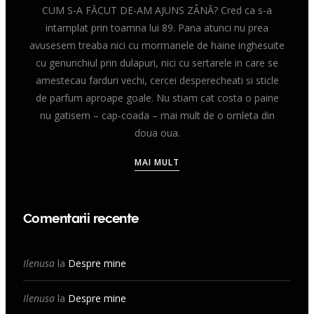
CUM S-A FĂCUT DE-AM AJUNS ZÂNĂ? Cred ca s-a
intamplat prin toamna lui 89. Pana atunci nu prea
avusesem treaba nici cu mormanele de haine inghesuite
cu genunchiul prin dulapuri, nici cu sertarele in care se
amestecau farduri vechi, cercei desperecheati si sticle
de parfum aproape goale. Nu stiam cat costa o paine
nu gatisem – cap-coada – mai mult de o omleta din
doua oua.
MAI MULT
Comentarii recente
Ilenusa
la
Despre mine
Ilenusa
la
Despre mine