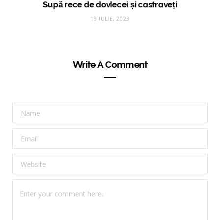
Supă rece de dovlecei și castraveți
19 IULIE, 2023
Write A Comment