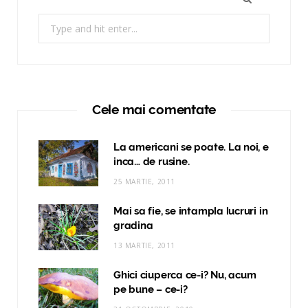
Search
for:
Cele mai comentate
La americani se poate. La noi, e
inca… de rusine.
25 MARTIE, 2011
Mai sa fie, se intampla lucruri in
gradina
13 MARTIE, 2011
Ghici ciuperca ce-i? Nu, acum
pe bune – ce-i?