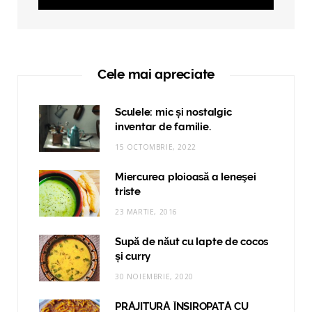
Cele mai apreciate
Sculele: mic și nostalgic
inventar de familie.
15 OCTOMBRIE, 2022
Miercurea ploioasă a leneşei
triste
23 MARTIE, 2016
Supă de năut cu lapte de cocos
și curry
30 NOIEMBRIE, 2020
PRĂJITURĂ ÎNSIROPATĂ CU