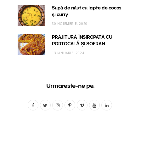
Supă de năut cu lapte de cocos
și curry
30 NOIEMBRIE, 2020
PRĂJITURĂ ÎNSIROPATĂ CU
PORTOCALĂ ȘI ȘOFRAN
13 IANUARIE, 2024
Urmareste-ne pe:
F
T
I
P
V
Y
L
a
w
n
i
i
o
i
c
i
s
n
m
u
n
e
t
t
t
e
T
k