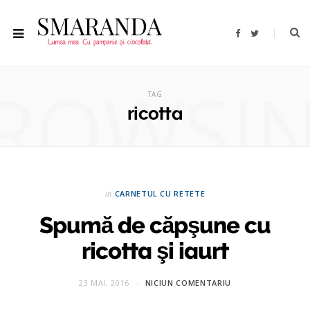
F
T
a
w
c
i
e
t
b
t
ROWSI
o
e
o
r
TAG
k
ricotta
in
CARNETUL CU RETETE
Spumă de căpşune cu
ricotta şi iaurt
23 MAI, 2016
NICIUN COMENTARIU