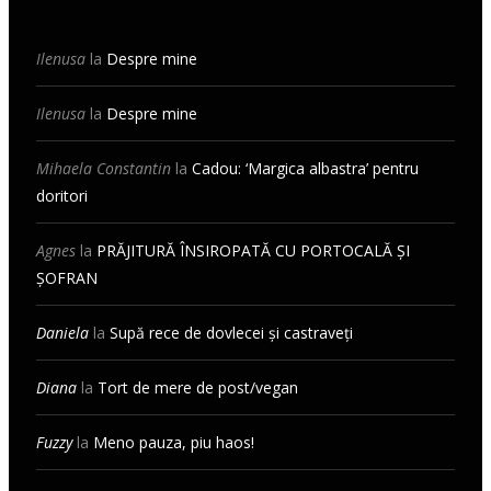
Ilenusa
la
Despre mine
Ilenusa
la
Despre mine
Mihaela Constantin
la
Cadou: ‘Margica albastra’ pentru
doritori
Agnes
la
PRĂJITURĂ ÎNSIROPATĂ CU PORTOCALĂ ȘI
ȘOFRAN
Daniela
la
Supă rece de dovlecei și castraveți
Diana
la
Tort de mere de post/vegan
Fuzzy
la
Meno pauza, piu haos!