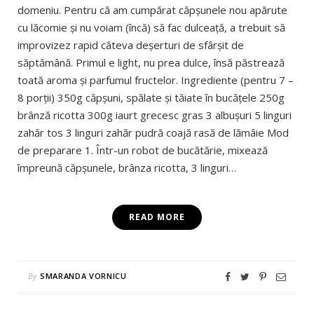
domeniu. Pentru că am cumpărat căpşunele nou apărute
cu lăcomie şi nu voiam (încă) să fac dulceaţă, a trebuit să
improvizez rapid câteva deşerturi de sfârşit de
săptămână. Primul e light, nu prea dulce, însă păstrează
toată aroma şi parfumul fructelor. Ingrediente (pentru 7 –
8 porţii) 350g căpşuni, spălate şi tăiate în bucăţele 250g
brânză ricotta 300g iaurt grecesc gras 3 albuşuri 5 linguri
zahăr tos 3 linguri zahăr pudră coajă rasă de lămâie Mod
de preparare 1. Într-un robot de bucătărie, mixează
împreună căpşunele, brânza ricotta, 3 linguri…
READ MORE
By
SMARANDA VORNICU