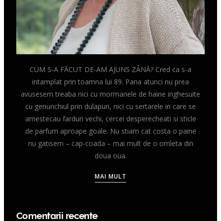
CUM S-A FĂCUT DE-AM AJUNS ZÂNĂ? Cred ca s-a
intamplat prin toamna lui 89. Pana atunci nu prea
avusesem treaba nici cu mormanele de haine inghesuite
cu genunchiul prin dulapuri, nici cu sertarele in care se
amestecau farduri vechi, cercei desperecheati si sticle
de parfum aproape goale. Nu stiam cat costa o paine
nu gatisem – cap-coada – mai mult de o omleta din
doua oua.
MAI MULT
Comentarii recente