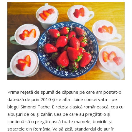
Prima reţetă de spumă de căpşune pe care am postat-o
datează de prin 2010 şi se afla – bine conservata – pe
blogul Simonei Tache. E reţeta clasică românească, cea cu
albuşuri de ou şi zahăr. Cea pe care au pregătit-o şi
continuă să o pregătească toate mamele, bunicile şi
soacrele din România. Va să zică, standardul de aur în