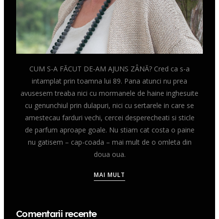
CUM S-A FĂCUT DE-AM AJUNS ZÂNĂ? Cred ca s-a
intamplat prin toamna lui 89. Pana atunci nu prea
avusesem treaba nici cu mormanele de haine inghesuite
cu genunchiul prin dulapuri, nici cu sertarele in care se
amestecau farduri vechi, cercei desperecheati si sticle
de parfum aproape goale. Nu stiam cat costa o paine
nu gatisem – cap-coada – mai mult de o omleta din
doua oua.
MAI MULT
Comentarii recente