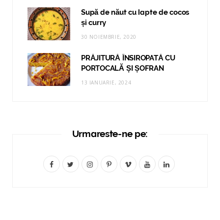
Supă de năut cu lapte de cocos
și curry
30 NOIEMBRIE, 2020
PRĂJITURĂ ÎNSIROPATĂ CU
PORTOCALĂ ȘI ȘOFRAN
13 IANUARIE, 2024
Urmareste-ne pe:
F
T
I
P
V
Y
L
a
w
n
i
i
o
i
c
i
s
n
m
u
n
e
t
t
t
e
T
k