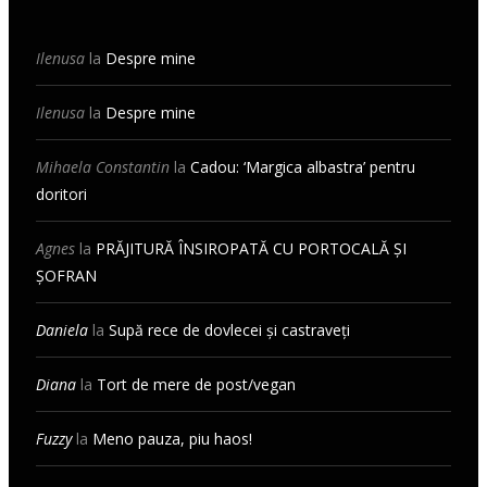
Ilenusa
la
Despre mine
Ilenusa
la
Despre mine
Mihaela Constantin
la
Cadou: ‘Margica albastra’ pentru
doritori
Agnes
la
PRĂJITURĂ ÎNSIROPATĂ CU PORTOCALĂ ȘI
ȘOFRAN
Daniela
la
Supă rece de dovlecei și castraveți
Diana
la
Tort de mere de post/vegan
Fuzzy
la
Meno pauza, piu haos!