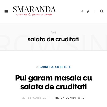
F
T
a
w
c
i
e
t
b
t
ROWSI
o
e
o
r
TAG
k
salata de cruditati
in
CARNETUL CU RETETE
Pui garam masala cu
salata de cruditati
22 FEBRUARIE, 2011
NICIUN COMENTARIU