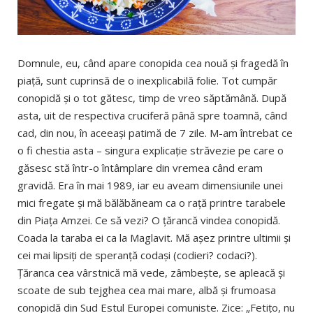
Domnule, eu, când apare conopida cea nouă şi fragedă în
piaţă, sunt cuprinsă de o inexplicabilă folie. Tot cumpăr
conopidă şi o tot gătesc, timp de vreo săptămână. După
asta, uit de respectiva cruciferă până spre toamnă, când
cad, din nou, în aceeaşi patimă de 7 zile. M-am întrebat ce
o fi chestia asta – singura explicaţie străvezie pe care o
găsesc stă într-o întâmplare din vremea când eram
gravidă. Era în mai 1989, iar eu aveam dimensiunile unei
mici fregate şi mă bălăbăneam ca o raţă printre tarabele
din Piaţa Amzei. Ce să vezi? O ţărancă vindea conopidă.
Coada la taraba ei ca la Maglavit. Mă aşez printre ultimii şi
cei mai lipsiţi de speranţă codaşi (codieri? codaci?).
Ţăranca cea vârstnică mă vede, zâmbeşte, se apleacă şi
scoate de sub tejghea cea mai mare, albă şi frumoasa
conopidă din Sud Estul Europei comuniste. Zice: „Fetiţo, nu