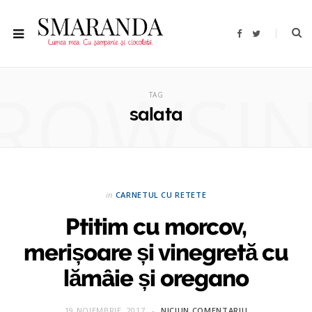
F
T
a
w
c
i
e
t
b
t
ROWSI
o
e
o
r
TAG
k
salata
in
CARNETUL CU RETETE
Ptitim cu morcov,
merișoare și vinegretă cu
lămâie și oregano
19 NOIEMBRIE, 2017
NICIUN COMENTARIU