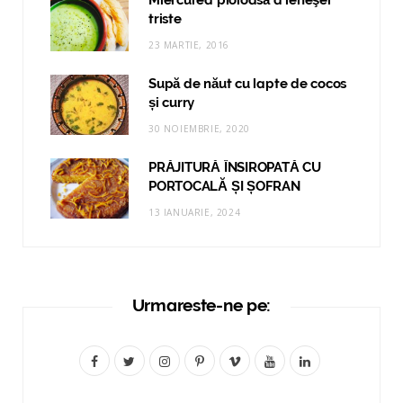
triste
23 MARTIE, 2016
Supă de năut cu lapte de cocos
și curry
30 NOIEMBRIE, 2020
PRĂJITURĂ ÎNSIROPATĂ CU
PORTOCALĂ ȘI ȘOFRAN
13 IANUARIE, 2024
Urmareste-ne pe:
F
T
I
P
V
Y
L
a
w
n
i
i
o
i