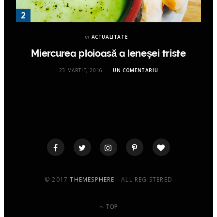
in
ACTUALITATE
Miercurea ploioasă a leneşei triste
23 MARTIE, 2016
UN COMENTARIU
© 2017
THEMESPHERE
- ALL REGISTERED
TOP