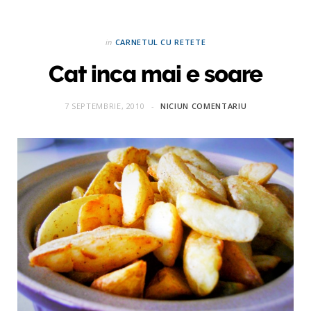
in
CARNETUL CU RETETE
Cat inca mai e soare
7 SEPTEMBRIE, 2010
NICIUN COMENTARIU