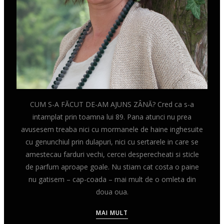
CUM S-A FĂCUT DE-AM AJUNS ZÂNĂ? Cred ca s-a
intamplat prin toamna lui 89. Pana atunci nu prea
avusesem treaba nici cu mormanele de haine inghesuite
cu genunchiul prin dulapuri, nici cu sertarele in care se
amestecau farduri vechi, cercei desperecheati si sticle
de parfum aproape goale. Nu stiam cat costa o paine
nu gatisem – cap-coada – mai mult de o omleta din
doua oua.
MAI MULT