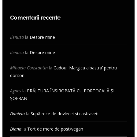
Comentarii recente
Ilenusa
la
Despre mine
Ilenusa
la
Despre mine
Mihaela Constantin
la
Cadou: ‘Margica albastra’ pentru
doritori
Agnes
la
PRĂJITURĂ ÎNSIROPATĂ CU PORTOCALĂ ȘI
ȘOFRAN
Daniela
la
Supă rece de dovlecei și castraveți
Diana
la
Tort de mere de post/vegan