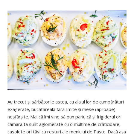
Au trecut şi sărbătorile astea, cu alaiul lor de cumpărături
exagerate, bucătăreală fără limite şi mese (aproape)
nesfârşite. Mai că îmi vine să pun pariu că şi frigiderul ori
cămara ta sunt aglomerate cu o mulţime de crăticioare,
casolete ori tăvi cu resturi ale meniului de Paşte. Dacă aşa