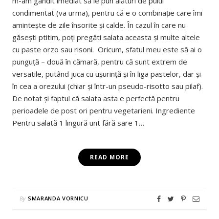
m-am gândit imediat să le pun alături de puiul
condimentat (va urma), pentru că e o combinație care îmi
amintește de zile însorite și calde. În cazul în care nu
găsești ptitim, poți pregăti salata aceasta și multe altele
cu paste orzo sau risoni. Oricum, sfatul meu este să ai o
punguță – două în cămară, pentru că sunt extrem de
versatile, putând juca cu ușurință și în liga pastelor, dar și
în cea a orezului (chiar și într-un pseudo-risotto sau pilaf).
De notat și faptul că salata asta e perfectă pentru
perioadele de post ori pentru vegetarieni. Ingrediente
Pentru salată 1 lingură unt fără sare 1…
READ MORE
By
SMARANDA VORNICU