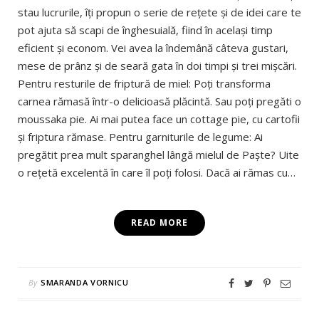
stau lucrurile, îţi propun o serie de reţete şi de idei care te
pot ajuta să scapi de înghesuială, fiind în acelaşi timp
eficient şi econom. Vei avea la îndemână câteva gustari,
mese de prânz şi de seară gata în doi timpi şi trei mişcări.
Pentru resturile de friptură de miel: Poţi transforma
carnea rămasă într-o delicioasă plăcintă. Sau poţi pregăti o
moussaka pie. Ai mai putea face un cottage pie, cu cartofii
şi friptura rămase. Pentru garniturile de legume: Ai
pregătit prea mult sparanghel lângă mielul de Paşte? Uite
o reţetă excelentă în care îl poţi folosi. Dacă ai rămas cu…
READ MORE
By
SMARANDA VORNICU