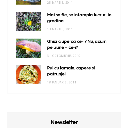
25 MARTIE, 2011
Mai sa fie, se intampla lucruri in
gradina
13 MARTIE, 2011
Ghici ciuperca ce-i? Nu, acum
pe bune – ce-i?
31 OCTOMBRIE, 2010
Pui cu lamaie, capere si
patrunjel
18 IANUARIE, 2011
Newsletter