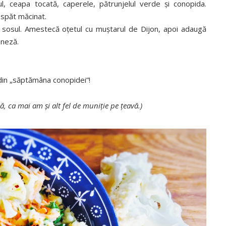
, ceapa tocată, caperele, pătrunjelul verde şi conopida.
spăt măcinat.
e sosul. Amestecă oţetul cu muştarul de Dijon, apoi adaugă
oneză.
 din „săptămâna conopidei”!
ă, ca mai am şi alt fel de muniţie pe ţeavă.)