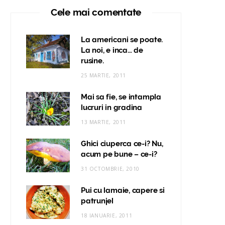
Cele mai comentate
La americani se poate.
La noi, e inca… de
rusine.
25 MARTIE, 2011
Mai sa fie, se intampla
lucruri in gradina
13 MARTIE, 2011
Ghici ciuperca ce-i? Nu,
acum pe bune – ce-i?
31 OCTOMBRIE, 2010
Pui cu lamaie, capere si
patrunjel
18 IANUARIE, 2011