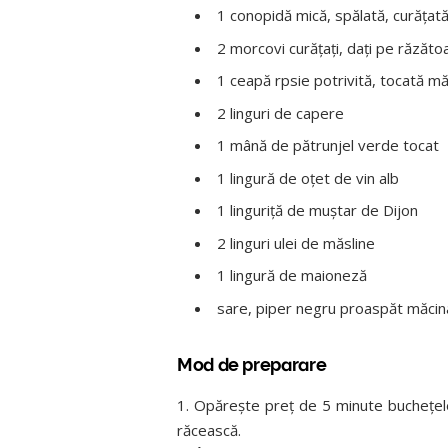
1 conopidă mică, spălată, curăţată
2 morcovi curăţaţi, daţi pe răzăto
1 ceapă rpsie potrivită, tocată m
2 linguri de capere
1 mână de pătrunjel verde tocat
1 lingură de oţet de vin alb
1 linguriţă de muştar de Dijon
2 linguri ulei de măsline
1 lingură de maioneză
sare, piper negru proaspăt măcin
Mod de preparare
1. Opăreşte preţ de 5 minute bucheţele
răcească.