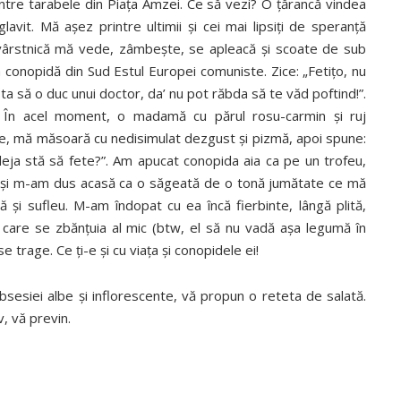
ntre tarabele din Piaţa Amzei. Ce să vezi? O ţărancă vindea
avit. Mă aşez printre ultimii şi cei mai lipsiţi de speranţă
a vârstnică mă vede, zâmbeşte, se apleacă şi scoate de sub
conopidă din Sud Estul Europei comuniste. Zice: „Fetiţo, nu
ta să o duc unui doctor, da’ nu pot răbda să te văd poftind!”.
ă. În acel moment, o madamă cu părul rosu-carmin şi ruj
rce, mă măsoară cu nedisimulat dezgust şi pizmă, apoi spune:
deja stă să fete?”. Am apucat conopida aia ca pe un trofeu,
mp, şi m-am dus acasă ca o săgeată de o tonă jumătate ce mă
ă şi sufleu. M-am îndopat cu ea încă fierbinte, lângă plită,
are se zbănţuia al mic (btw, el să nu vadă aşa legumă în
trage. Ce ţi-e şi cu viaţa şi conopidele ei!
sesiei albe şi inflorescente, vă propun o reteta de salată.
v, vă previn.