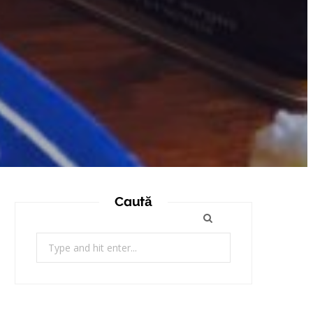
Caută
Search
for: