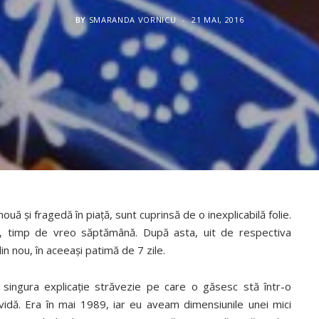
BY
SMARANDA VORNICU
21 MAI, 2016
ă şi fragedă în piaţă, sunt cuprinsă de o inexplicabilă folie.
, timp de vreo săptămână. După asta, uit de respectiva
n nou, în aceeaşi patimă de 7 zile.
singura explicaţie străvezie pe care o găsesc stă într-o
dă. Era în mai 1989, iar eu aveam dimensiunile unei mici