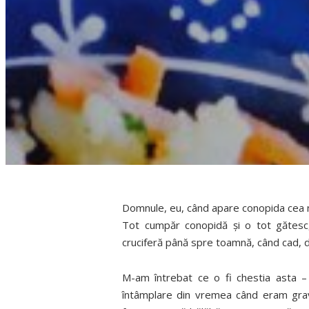
Domnule, eu, când apare conopida cea nou
Tot cumpăr conopidă şi o tot gătesc
cruciferă până spre toamnă, când cad, di
M-am întrebat ce o fi chestia asta – 
întâmplare din vremea când eram gravi