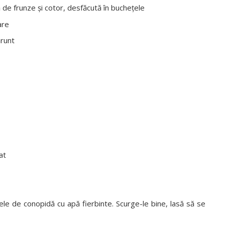
 de frunze şi cotor, desfăcută în bucheţele
are
ărunt
at
le de conopidă cu apă fierbinte. Scurge-le bine, lasă să se