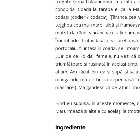
fregate şi mă bălăbăneam ca o raţă pri
conopidă. Coada la taraba ei ca la Magl
codaşi (codieri? codaci?). Ţăranca ce
tejghea cea mai mare, albă şi frumoasa 
mai sta la rând, vino-ncoace – ţineam as
Îmi întinde trufandaua cea preţioas
portocaliu, fruntaşă în coadă, se întoa
„Da’ de ce i-o dai, femeie, nu vezi că 
triumfătoare şi ruşinată în acelaşi ti
aflam. Am făcut din ea şi supă şi salat
mângâindu-mă pe burta pepenoasă în c
mâncare!). Mă gândesc că de-atunci mi se 
Fiind eu supusă, în aceste momente, ob
Mai urmează şi altele cu acelaşi leitmoti
Ingrediente