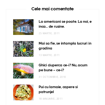
Cele mai comentate
La americani se poate. La noi, e
inca… de rusine.
25 MARTIE, 2011
Mai sa fie, se intampla lucruri in
gradina
13 MARTIE, 2011
Ghici ciuperca ce-i? Nu, acum
pe bune – ce-i?
31 OCTOMBRIE, 2010
Pui cu lamaie, capere si
patrunjel
18 IANUARIE, 2011