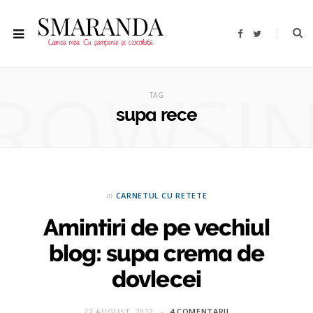
F
T
a
w
c
i
e
t
b
t
ROWSI
o
e
o
r
TAG
k
supa rece
in
CARNETUL CU RETETE
Amintiri de pe vechiul
blog: supa crema de
dovlecei
22 AUGUST, 2012
4 COMENTARII