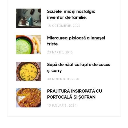
Sculele: mic și nostalgic
inventar de familie.
15 OCTOMBRIE, 2022
Miercurea ploioasă a leneşei
triste
23 MARTIE, 2016
Supă de năut cu lapte de cocos
și curry
30 NOIEMBRIE, 2020
PRĂJITURĂ ÎNSIROPATĂ CU
PORTOCALĂ ȘI ȘOFRAN
13 IANUARIE, 2024