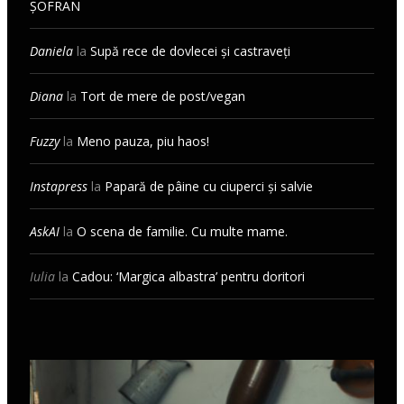
ȘOFRAN
Daniela
la
Supă rece de dovlecei și castraveți
Diana
la
Tort de mere de post/vegan
Fuzzy
la
Meno pauza, piu haos!
Instapress
la
Papară de pâine cu ciuperci și salvie
AskAI
la
O scena de familie. Cu multe mame.
Iulia
la
Cadou: ‘Margica albastra’ pentru doritori