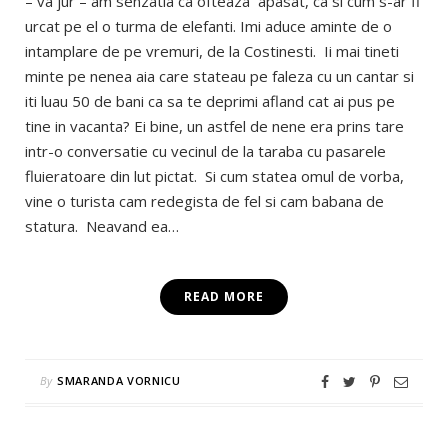
– va jur – am senzatia ca ofteaza apasat, ca si cum s-ar fi
urcat pe el o turma de elefanti. Imi aduce aminte de o
intamplare de pe vremuri, de la Costinesti. Ii mai tineti
minte pe nenea aia care stateau pe faleza cu un cantar si
iti luau 50 de bani ca sa te deprimi afland cat ai pus pe
tine in vacanta? Ei bine, un astfel de nene era prins tare
intr-o conversatie cu vecinul de la taraba cu pasarele
fluieratoare din lut pictat. Si cum statea omul de vorba,
vine o turista cam redegista de fel si cam babana de
statura. Neavand ea…
READ MORE
By
SMARANDA VORNICU