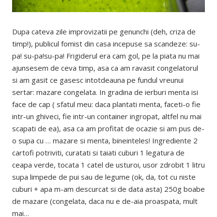
Dupa cateva zile improvizatii pe genunchi (deh, criza de
timp!), publicul fomist din casa incepuse sa scandeze: su-
pa! su-pa!su-pa! Frigiderul era cam gol, pe la piata nu mai
ajunsesem de ceva timp, asa ca am ravasit congelatorul
si am gasit ce gasesc intotdeauna pe fundul vreunui
sertar: mazare congelata. In gradina de ierburi menta isi
face de cap ( sfatul meu: daca plantati menta, faceti-o fie
intr-un ghiveci, fie intr-un container ingropat, altfel nu mai
scapati de ea), asa ca am profitat de ocazie si am pus de-
o supa cu … mazare si menta, bineinteles! Ingrediente 2
cartofi potriviti, curatati si taiati cuburi 1 legatura de
ceapa verde, tocata 1 catel de usturoi, usor zdrobit 1 litru
supa limpede de pui sau de legume (ok, da, tot cu niste
cuburi + apa m-am descurcat si de data asta) 250g boabe
de mazare (congelata, daca nu e de-aia proaspata, mult
mai…