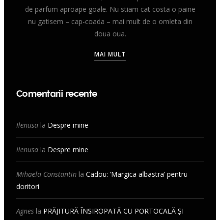
de parfum aproape goale. Nu stiam cat costa o paine
nu gatisem – cap-coada – mai mult de o omleta din
doua oua.
MAI MULT
Comentarii recente
Ilenusa
la
Despre mine
Ilenusa
la
Despre mine
Mihaela Constantin
la
Cadou: ‘Margica albastra’ pentru
doritori
Agnes
la
PRĂJITURĂ ÎNSIROPATĂ CU PORTOCALĂ ȘI