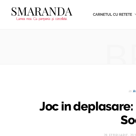
CARNETUL CU RETETE
B
in
A
Joc in deplasare:
So
28 FEBRUARIE, 20