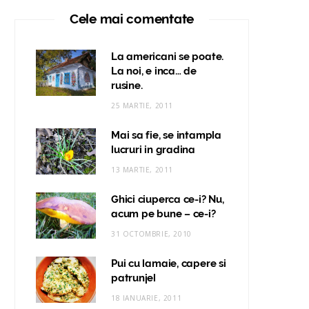
Cele mai comentate
La americani se poate.
La noi, e inca… de
rusine.
25 MARTIE, 2011
Mai sa fie, se intampla
lucruri in gradina
13 MARTIE, 2011
Ghici ciuperca ce-i? Nu,
acum pe bune – ce-i?
31 OCTOMBRIE, 2010
Pui cu lamaie, capere si
patrunjel
18 IANUARIE, 2011