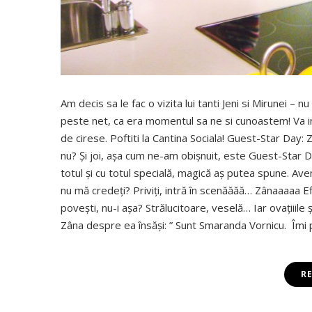
Am decis sa le fac o vizita lui tanti Jeni si Mirunei 
peste net, ca era momentul sa ne si cunoastem! Va invit
de cirese. Poftiti la Cantina Sociala! Guest-Star Day: Z
nu? Și joi, așa cum ne-am obișnuit, este Guest-Star Day 
totul și cu totul specială, magică aș putea spune. A
nu mă credeți? Priviți, intră în scenăăăă… Zânaaaaa Efi
povești, nu-i așa? Strălucitoare, veselă… Iar ovațiii
Zâna despre ea însăși: ” Sunt Smaranda Vornicu. Îmi
R