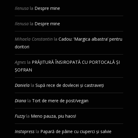
Ilenusa
la
Despre mine
Ilenusa
la
Despre mine
Mihaela Constantin
la
Cadou: ‘Margica albastra’ pentru
doritori
Agnes
la
PRĂJITURĂ ÎNSIROPATĂ CU PORTOCALĂ ȘI
ȘOFRAN
Daniela
la
Supă rece de dovlecei și castraveți
Diana
la
Tort de mere de post/vegan
Fuzzy
la
Meno pauza, piu haos!
Instapress
la
Papară de pâine cu ciuperci și salvie