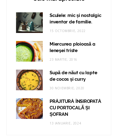
Sculele: mic și nostalgic
inventar de familie.
15 OCTOMBRIE, 2022
Miercurea ploioasă a
leneşei triste
23 MARTIE, 2016
Supă de năut cu lapte
de cocos și curry
30 NOIEMBRIE, 2020
PRĂJITURĂ ÎNSIROPATĂ
CU PORTOCALĂ ȘI
ȘOFRAN
13 IANUARIE, 2024