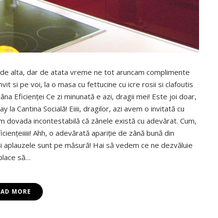
– nu de alta, dar de atata vreme ne tot aruncam complimente
 si pe voi, la o masa cu fettucine cu icre rosii si clafoutis
âna Eficienței Ce zi minunată e azi, dragii mei! Este joi doar,
la Cantina Socială! Eiiii, dragilor, azi avem o invitată cu
vem dovada incontestabilă că zânele există cu adevărat. Cum,
ciențeiiiii! Ahh, o adevărată apariție de zână bună din
le și aplauzele sunt pe măsură! Hai să vedem ce ne dezvăluie
 place să…
EAD MORE