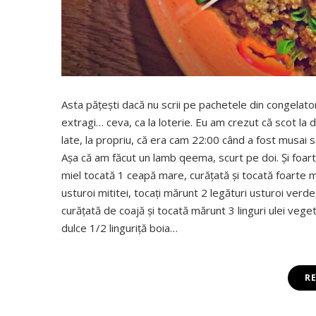
Asta păţeşti dacă nu scrii pe pachetele din congelator
extragi… ceva, ca la loterie. Eu am crezut că scot la 
late, la propriu, că era cam 22:00 când a fost musai să
Aşa că am făcut un lamb qeema, scurt pe doi. Şi foart
miel tocată 1 ceapă mare, curăţată şi tocată foarte 
usturoi mititei, tocaţi mărunt 2 legături usturoi verde
curăţată de coajă şi tocată mărunt 3 linguri ulei vegeta
dulce 1/2 linguriţă boia…
R