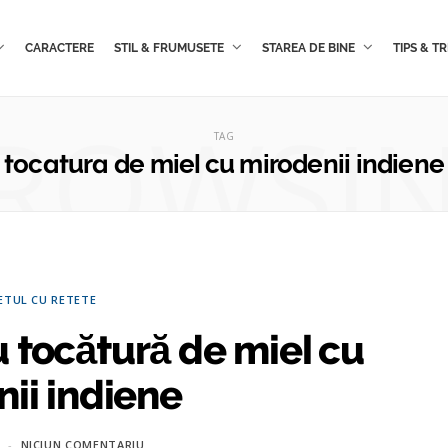
CARACTERE
STIL & FRUMUSETE
STAREA DE BINE
TIPS & TR
ROWSI
TAG
tocatura de miel cu mirodenii indiene
ETUL CU RETETE
tocătură de miel cu
ii indiene
NICIUN COMENTARIU