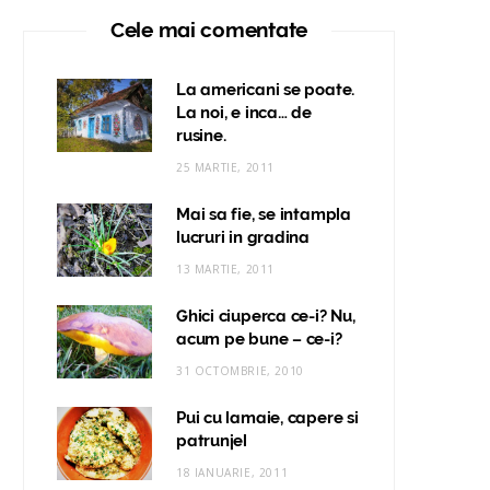
Cele mai comentate
La americani se poate.
La noi, e inca… de
rusine.
25 MARTIE, 2011
Mai sa fie, se intampla
lucruri in gradina
13 MARTIE, 2011
Ghici ciuperca ce-i? Nu,
acum pe bune – ce-i?
31 OCTOMBRIE, 2010
Pui cu lamaie, capere si
patrunjel
18 IANUARIE, 2011