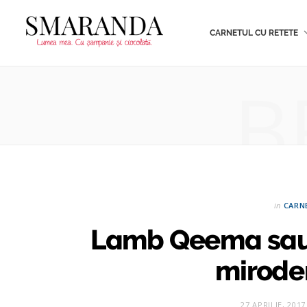
CARNETUL CU RETETE
B
in
CARN
Lamb Qeema sau 
miroden
27 APRILIE, 2017