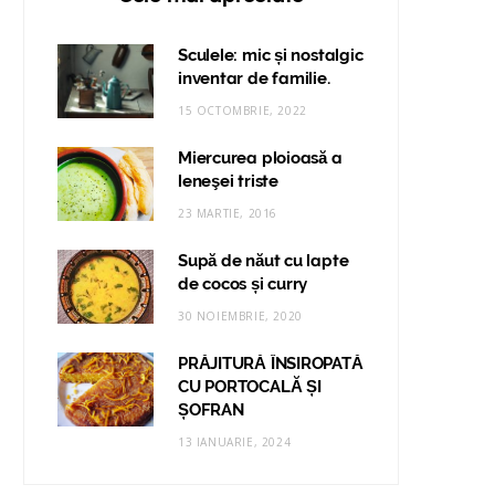
Sculele: mic și nostalgic
inventar de familie.
15 OCTOMBRIE, 2022
Miercurea ploioasă a
leneşei triste
23 MARTIE, 2016
Supă de năut cu lapte
de cocos și curry
30 NOIEMBRIE, 2020
PRĂJITURĂ ÎNSIROPATĂ
CU PORTOCALĂ ȘI
ȘOFRAN
13 IANUARIE, 2024