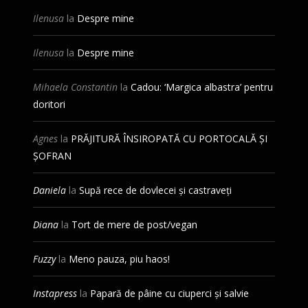
Ilenusa
la
Despre mine
Ilenusa
la
Despre mine
Mihaela Constantin
la
Cadou: ‘Margica albastra’ pentru
doritori
Agnes
la
PRĂJITURĂ ÎNSIROPATĂ CU PORTOCALĂ ȘI
ȘOFRAN
Daniela
la
Supă rece de dovlecei și castraveți
Diana
la
Tort de mere de post/vegan
Fuzzy
la
Meno pauza, piu haos!
Instapress
la
Papară de pâine cu ciuperci și salvie