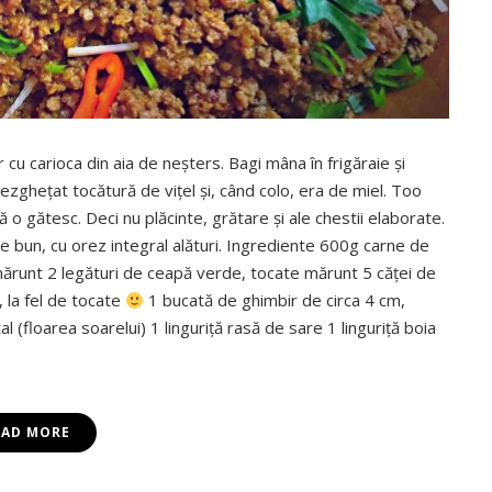
 cu carioca din aia de neşters. Bagi mâna în frigăraie şi
dezgheţat tocătură de viţel şi, când colo, era de miel. Too
 o gătesc. Deci nu plăcinte, grătare şi ale chestii elaborate.
e bun, cu orez integral alături. Ingrediente 600g carne de
mărunt 2 legături de ceapă verde, tocate mărunt 5 căţei de
, la fel de tocate
1 bucată de ghimbir de circa 4 cm,
l (floarea soarelui) 1 linguriţă rasă de sare 1 linguriţă boia
EAD MORE