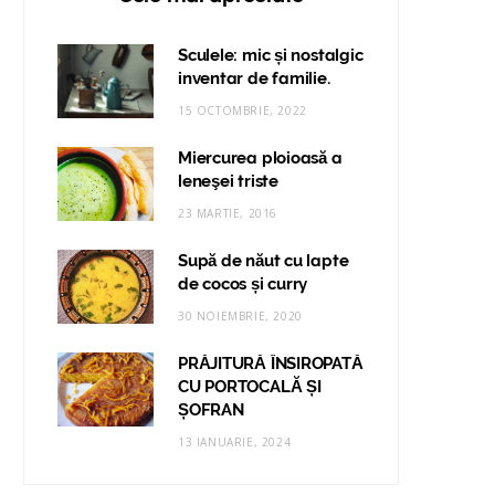
Sculele: mic și nostalgic
inventar de familie.
15 OCTOMBRIE, 2022
Miercurea ploioasă a
leneşei triste
23 MARTIE, 2016
Supă de năut cu lapte
de cocos și curry
30 NOIEMBRIE, 2020
PRĂJITURĂ ÎNSIROPATĂ
CU PORTOCALĂ ȘI
ȘOFRAN
13 IANUARIE, 2024