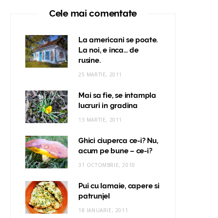
Cele mai comentate
La americani se poate.
La noi, e inca… de
rusine.
25 MARTIE, 2011
Mai sa fie, se intampla
lucruri in gradina
13 MARTIE, 2011
Ghici ciuperca ce-i? Nu,
acum pe bune – ce-i?
31 OCTOMBRIE, 2010
Pui cu lamaie, capere si
patrunjel
18 IANUARIE, 2011