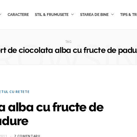
CARACTERE
STIL & FRUMUSETE
STAREA DE BINE
TIPS & TR
ROWSI
TAG
ort de ciocolata alba cu fructe de padu
ETUL CU RETETE
a alba cu fructe de
adure
2011
2 COMENTARII