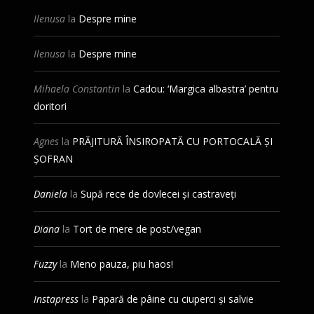
Ilenusa
la
Despre mine
Ilenusa
la
Despre mine
Mihaela Constantin
la
Cadou: ‘Margica albastra’ pentru
doritori
Agnes
la
PRĂJITURĂ ÎNSIROPATĂ CU PORTOCALĂ ȘI
ȘOFRAN
Daniela
la
Supă rece de dovlecei și castraveți
Diana
la
Tort de mere de post/vegan
Fuzzy
la
Meno pauza, piu haos!
Instapress
la
Papară de pâine cu ciuperci și salvie