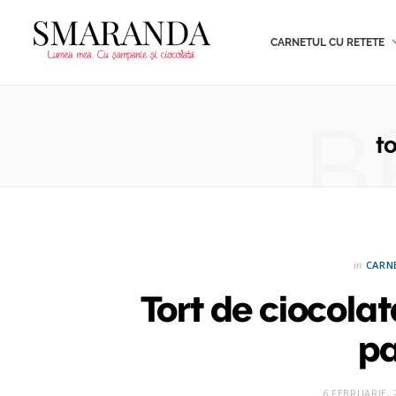
CARNETUL CU RETETE
B
t
in
CARN
Tort de ciocolat
p
6 FEBRUARIE, 