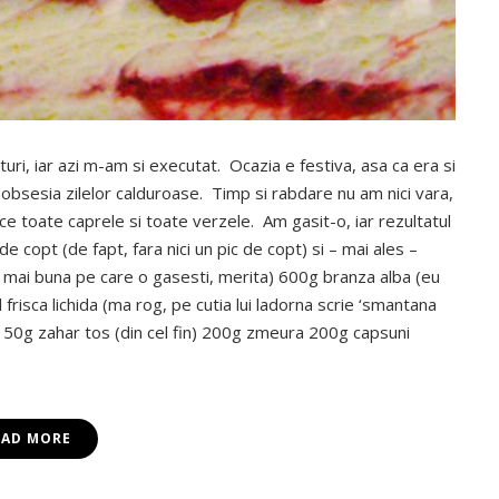
uri, iar azi m-am si executat. Ocazia e festiva, asa ca era si
sesia zilelor calduroase. Timp si rabdare nu am nici vara,
ce toate caprele si toate verzele. Am gasit-o, iar rezultatul
e copt (de fapt, fara nici un pic de copt) si – mai ales –
a mai buna pe care o gasesti, merita) 600g branza alba (eu
frisca lichida (ma rog, pe cutia lui ladorna scrie ‘smantana
i) 50g zahar tos (din cel fin) 200g zmeura 200g capsuni
EAD MORE