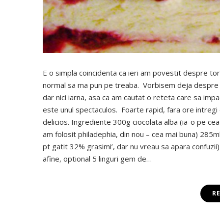
E o simpla coincidenta ca ieri am povestit despre tort
normal sa ma pun pe treaba. Vorbisem deja despre ob
dar nici iarna, asa ca am cautat o reteta care sa impa
este unul spectaculos. Foarte rapid, fara ore intregi d
delicios. Ingrediente 300g ciocolata alba (ia-o pe ce
am folosit philadephia, din nou – cea mai buna) 285ml 
pt gatit 32% grasimi’, dar nu vreau sa apara confuzi
afine, optional 5 linguri gem de…
R