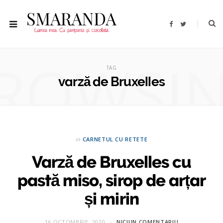
F
T
a
w
c
i
e
t
b
t
ROWSI
o
e
o
r
TAG
k
varză de Bruxelles
in
CARNETUL CU RETETE
Varză de Bruxelles cu
pastă miso, sirop de arțar
și mirin
16 OCTOMBRIE, 2020
NICIUN COMENTARIU