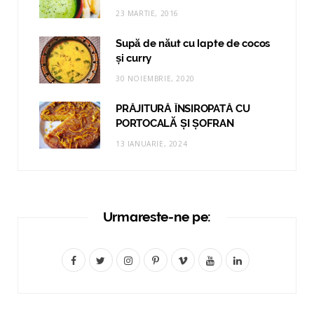
23 MARTIE, 2016
Supă de năut cu lapte de cocos
și curry
30 NOIEMBRIE, 2020
PRĂJITURĂ ÎNSIROPATĂ CU
PORTOCALĂ ȘI ȘOFRAN
13 IANUARIE, 2024
Urmareste-ne pe:
F
T
I
P
V
Y
L
a
w
n
i
i
o
i
c
i
s
n
m
u
n