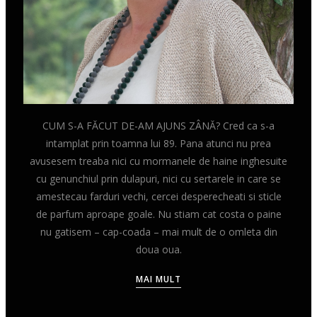
CUM S-A FĂCUT DE-AM AJUNS ZÂNĂ? Cred ca s-a
intamplat prin toamna lui 89. Pana atunci nu prea
avusesem treaba nici cu mormanele de haine inghesuite
cu genunchiul prin dulapuri, nici cu sertarele in care se
amestecau farduri vechi, cercei desperecheati si sticle
de parfum aproape goale. Nu stiam cat costa o paine
nu gatisem – cap-coada – mai mult de o omleta din
doua oua.
MAI MULT