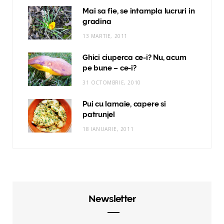
Mai sa fie, se intampla lucruri in
gradina
13 MARTIE, 2011
Ghici ciuperca ce-i? Nu, acum
pe bune – ce-i?
31 OCTOMBRIE, 2010
Pui cu lamaie, capere si
patrunjel
18 IANUARIE, 2011
Newsletter