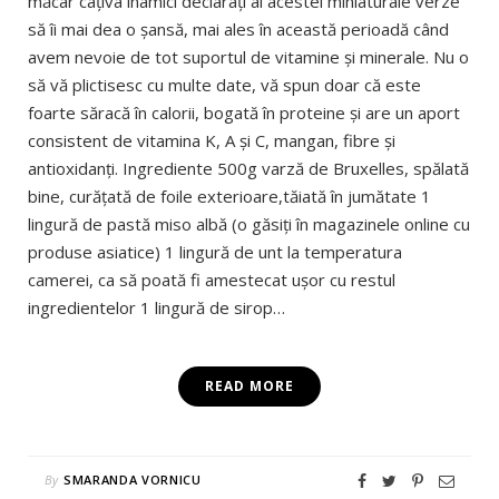
măcar câțiva inamici declarați ai acestei miniaturale verze
să îi mai dea o șansă, mai ales în această perioadă când
avem nevoie de tot suportul de vitamine și minerale. Nu o
să vă plictisesc cu multe date, vă spun doar că este
foarte săracă în calorii, bogată în proteine și are un aport
consistent de vitamina K, A și C, mangan, fibre și
antioxidanți. Ingrediente 500g varză de Bruxelles, spălată
bine, curățată de foile exterioare,tăiată în jumătate 1
lingură de pastă miso albă (o găsiți în magazinele online cu
produse asiatice) 1 lingură de unt la temperatura
camerei, ca să poată fi amestecat ușor cu restul
ingredientelor 1 lingură de sirop…
READ MORE
By
SMARANDA VORNICU