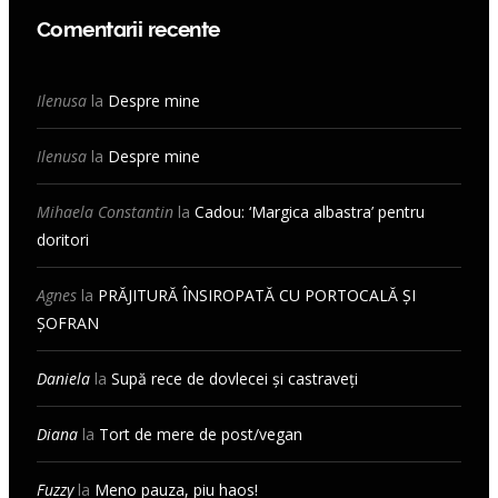
Comentarii recente
Ilenusa
la
Despre mine
Ilenusa
la
Despre mine
Mihaela Constantin
la
Cadou: ‘Margica albastra’ pentru
doritori
Agnes
la
PRĂJITURĂ ÎNSIROPATĂ CU PORTOCALĂ ȘI
ȘOFRAN
Daniela
la
Supă rece de dovlecei și castraveți
Diana
la
Tort de mere de post/vegan
Fuzzy
la
Meno pauza, piu haos!