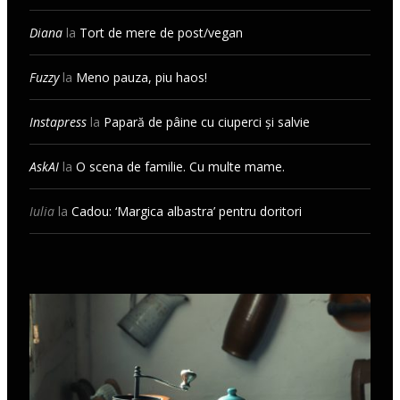
Diana
la
Tort de mere de post/vegan
Fuzzy
la
Meno pauza, piu haos!
Instapress
la
Papară de pâine cu ciuperci și salvie
AskAI
la
O scena de familie. Cu multe mame.
Iulia
la
Cadou: ‘Margica albastra’ pentru doritori