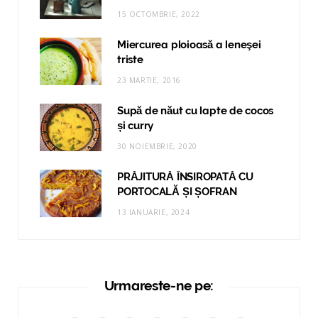
15 OCTOMBRIE, 2022
Miercurea ploioasă a leneşei
triste
23 MARTIE, 2016
Supă de năut cu lapte de cocos
și curry
30 NOIEMBRIE, 2020
PRĂJITURĂ ÎNSIROPATĂ CU
PORTOCALĂ ȘI ȘOFRAN
13 IANUARIE, 2024
Urmareste-ne pe: