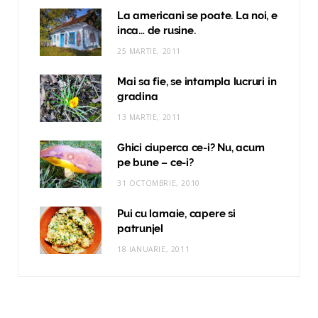
La americani se poate. La noi, e
inca… de rusine.
25 MARTIE, 2011
Mai sa fie, se intampla lucruri in
gradina
13 MARTIE, 2011
Ghici ciuperca ce-i? Nu, acum
pe bune – ce-i?
31 OCTOMBRIE, 2010
Pui cu lamaie, capere si
patrunjel
18 IANUARIE, 2011