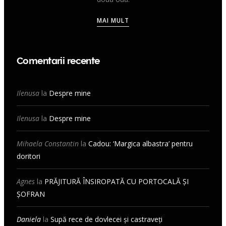
MAI MULT
Comentarii recente
Ilenusa
la
Despre mine
Ilenusa
la
Despre mine
Mihaela Constantin
la
Cadou: ‘Margica albastra’ pentru
doritori
Agnes
la
PRĂJITURĂ ÎNSIROPATĂ CU PORTOCALĂ ȘI
ȘOFRAN
Daniela
la
Supă rece de dovlecei și castraveți