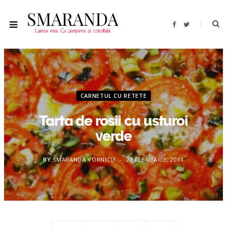
F
T
a
w
c
i
e
t
b
t
o
e
o
r
k
CARNETUL CU RETETE
Tarta de rosii cu usturoi
verde
BY
SMARANDA VORNICU
27 FEBRUARIE, 2011