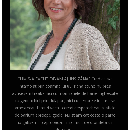
CUM S-A FĂCUT DE-AM AJUNS ZÂNĂ? Cred ca s-a
intamplat prin toamna lui 89. Pana atunci nu prea
avusesem treaba nici cu mormanele de haine inghesuite
cu genunchiul prin dulapuri, nici cu sertarele in care se
amestecau farduri vechi, cercei desperecheati si sticle
de parfum aproape goale. Nu stiam cat costa o paine
nu gatisem – cap-coada – mai mult de o omleta din
doua oua.