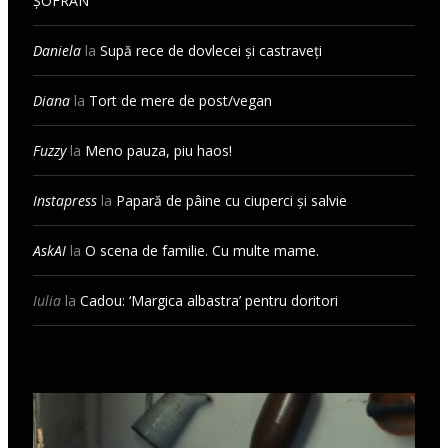
ȘOFRAN
Daniela
la
Supă rece de dovlecei și castraveți
Diana
la
Tort de mere de post/vegan
Fuzzy
la
Meno pauza, piu haos!
Instapress
la
Papară de pâine cu ciuperci și salvie
AskAI
la
O scena de familie. Cu multe mame.
Iulia
la
Cadou: ‘Margica albastra’ pentru doritori