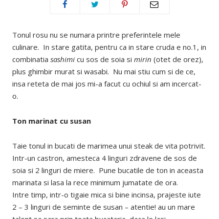
Tonul rosu nu se numara printre preferintele mele
culinare. In stare gatita, pentru ca in stare cruda e no.1, in
combinatia
sashimi
cu sos de soia si
mirin
(otet de orez),
plus ghimbir murat si wasabi. Nu mai stiu cum si de ce,
insa reteta de mai jos mi-a facut cu ochiul si am incercat-
o.
Ton marinat cu susan
Taie tonul in bucati de marimea unui steak de vita potrivit.
Intr-un castron, amesteca 4 linguri zdravene de sos de
soia si 2 linguri de miere. Pune bucatile de ton in aceasta
marinata si lasa la rece minimum jumatate de ora.
Intre timp, intr-o tigaie mica si bine incinsa, prajeste iute
2 – 3 linguri de seminte de susan – atentie! au un mare