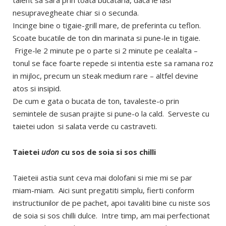
talent sa sara prin toata bucataria, daca le lasi
nesupravegheate chiar si o secunda.
Incinge bine o tigaie-grill mare, de preferinta cu teflon.
Scoate bucatile de ton din marinata si pune-le in tigaie.
Frige-le 2 minute pe o parte si 2 minute pe cealalta –
tonul se face foarte repede si intentia este sa ramana roz
in mijloc, precum un steak medium rare – altfel devine
atos si insipid.
De cum e gata o bucata de ton, tavaleste-o prin
semintele de susan prajite si pune-o la cald. Serveste cu
taietei udon si salata verde cu castraveti.
Taietei
udon
cu sos de soia si sos chilli
Taieteii astia sunt ceva mai dolofani si mie mi se par
miam-miam. Aici sunt pregatiti simplu, fierti conform
instructiunilor de pe pachet, apoi tavaliti bine cu niste sos
de soia si sos chilli dulce. Intre timp, am mai perfectionat