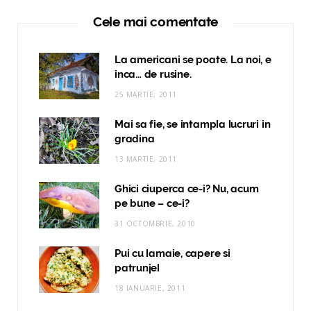
Cele mai comentate
La americani se poate. La noi, e
inca… de rusine.
25 MARTIE, 2011
Mai sa fie, se intampla lucruri in
gradina
13 MARTIE, 2011
Ghici ciuperca ce-i? Nu, acum
pe bune – ce-i?
31 OCTOMBRIE, 2010
Pui cu lamaie, capere si
patrunjel
18 IANUARIE, 2011