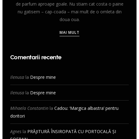
de parfum aproape goale. Nu stiam cat costa o paine
nu gatisem – cap-coada – mai mult de o omleta din
doua oua.
MAI MULT
Comentarii recente
Ilenusa
la
Despre mine
Ilenusa
la
Despre mine
Mihaela Constantin
la
Cadou: ‘Margica albastra’ pentru
doritori
Agnes
la
PRĂJITURĂ ÎNSIROPATĂ CU PORTOCALĂ ȘI