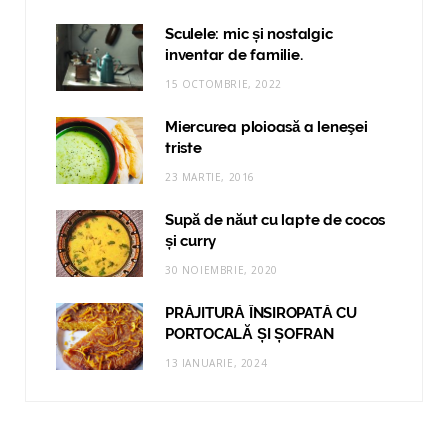
Sculele: mic și nostalgic
inventar de familie.
15 OCTOMBRIE, 2022
Miercurea ploioasă a leneşei
triste
23 MARTIE, 2016
Supă de năut cu lapte de cocos
și curry
30 NOIEMBRIE, 2020
PRĂJITURĂ ÎNSIROPATĂ CU
PORTOCALĂ ȘI ȘOFRAN
13 IANUARIE, 2024