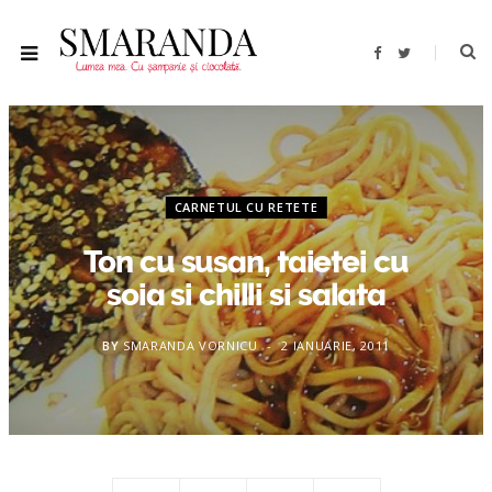
F
T
a
w
c
i
e
t
b
t
o
e
o
r
k
CARNETUL CU RETETE
Ton cu susan, taietei cu
soia si chilli si salata
BY
SMARANDA VORNICU
2 IANUARIE, 2011