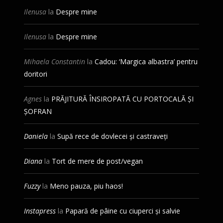
Ilenusa
la
Despre mine
Ilenusa
la
Despre mine
Mihaela Constantin
la
Cadou: ‘Margica albastra’ pentru
doritori
Agnes
la
PRĂJITURĂ ÎNSIROPATĂ CU PORTOCALĂ ȘI
ȘOFRAN
Daniela
la
Supă rece de dovlecei și castraveți
Diana
la
Tort de mere de post/vegan
Fuzzy
la
Meno pauza, piu haos!
Instapress
la
Papară de pâine cu ciuperci și salvie