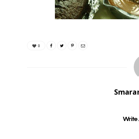
0
Smaran
Write