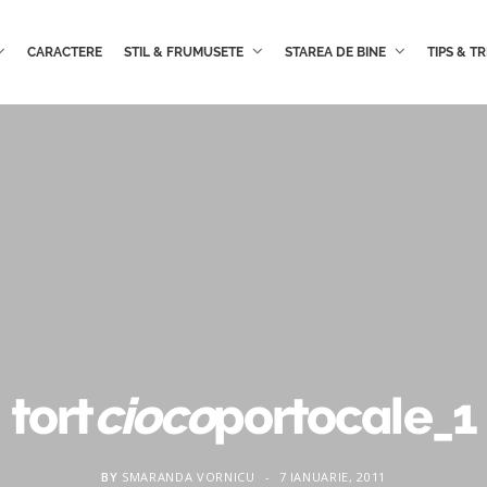
CARACTERE
STIL & FRUMUSETE
STAREA DE BINE
TIPS & TR
tort
cioco
portocale_1
BY
SMARANDA VORNICU
7 IANUARIE, 2011