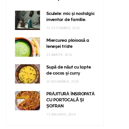
Sculele: mic și nostalgic
inventar de familie.
15 OCTOMBRIE, 2022
Miercurea ploioasă a
leneşei triste
23 MARTIE, 2016
Supă de năut cu lapte
de cocos și curry
30 NOIEMBRIE, 2020
PRĂJITURĂ ÎNSIROPATĂ
CU PORTOCALĂ ȘI
ȘOFRAN
13 IANUARIE, 2024