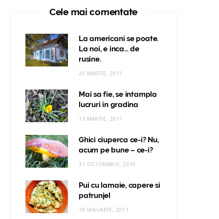
Cele mai comentate
La americani se poate.
La noi, e inca… de
rusine.
25 MARTIE, 2011
Mai sa fie, se intampla
lucruri in gradina
13 MARTIE, 2011
Ghici ciuperca ce-i? Nu,
acum pe bune – ce-i?
31 OCTOMBRIE, 2010
Pui cu lamaie, capere si
patrunjel
18 IANUARIE, 2011