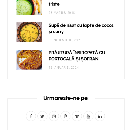
triste
23 MARTIE, 2016
Supă de năut cu lapte de cocos
și curry
30 NOIEMBRIE, 2020
PRĂJITURĂ ÎNSIROPATĂ CU
PORTOCALĂ ȘI ȘOFRAN
13 IANUARIE, 2024
Urmareste-ne pe:
F
T
I
P
V
Y
L
a
w
n
i
i
o
i