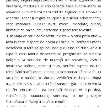
planetă, singurii supravieţuitori vor fi rechinii, gândacii de
bucătărie, meduzele şi adolescenţii. Care sunt în stare să
mănânce nu numai tot parizerul din frigider, ci şi ambalajul
acestuia. Aceeaşi regulă se aplică şi pisicilor adolescente,
care mănâncă ORICE: iaurt, miere, ciocolată, şuncă,
firimituri de pâine, aţe, cartoane şi şerveţele folosite.
3. În viaţa oricărui adolescent, există – o ştim prea bine –
faza în care dispare de acasă cu orele, cu telefonul mobil
descărcat şi fără să spună unde şi cu cine se duce. Abia în
clipa în care familia disperată se pregăteşte să sune la
poliţie şi la serviciile de urgenţă ale spitalelor,
teen
-ul
nostru va apărea, intact şi suav, perfect suprins de tot
tămbălăul astfel creat. Ei bine, pisica noastră face la fel. O
strigăm, o pâsâim, o căutăm, verificăm în dulapuri, după
uşi, în cămară şi – atunci când suntem gata să trecem la
căutări prin cartier – ea se ridică de după vreo perdea,
intinzându-şi luuuuuuung spinarea, şi ne priveşte
întrebătoare: “Aveţi treabă cu mine?”