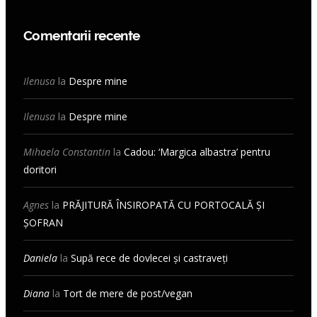
Comentarii recente
Ilenusa
la
Despre mine
Ilenusa
la
Despre mine
Mihaela Constantin
la
Cadou: ‘Margica albastra’ pentru
doritori
Agnes
la
PRĂJITURĂ ÎNSIROPATĂ CU PORTOCALĂ ȘI
ȘOFRAN
Daniela
la
Supă rece de dovlecei și castraveți
Diana
la
Tort de mere de post/vegan