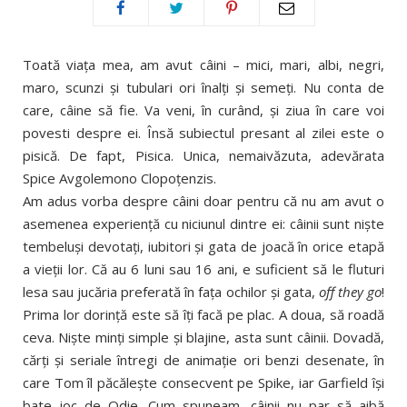
Toată viaţa mea, am avut câini – mici, mari, albi, negri,
maro, scunzi şi tubulari ori înalţi şi semeţi. Nu conta de
care, câine să fie. Va veni, în curând, şi ziua în care voi
povesti despre ei. Însă subiectul presant al zilei este o
pisică. De fapt, Pisica. Unica, nemaivăzuta, adevărata
Spice Avgolemono Clopoţenzis.
Am adus vorba despre câini doar pentru că nu am avut o
asemenea experienţă cu niciunul dintre ei: câinii sunt nişte
tembeluşi devotaţi, iubitori şi gata de joacă în orice etapă
a vieţii lor. Că au 6 luni sau 16 ani, e suficient să le fluturi
lesa sau jucăria preferată în faţa ochilor şi gata,
off they go
!
Prima lor dorinţă este să îţi facă pe plac. A doua, să roadă
ceva. Nişte minţi simple şi blajine, asta sunt câinii. Dovadă,
cărţi şi seriale întregi de animaţie ori benzi desenate, în
care Tom îl păcăleşte consecvent pe Spike, iar Garfield îşi
bate joc de Odie. Cum spuneam, câinii nu par să aibă