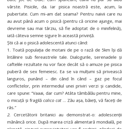
vârste. Pisicile, da. Iar pisica noastră este, acum, la
pubertate. Cum mi-am dat seama? Pentru naivii care nu
au avut până acum o pisică (pentru că oricine ajunge, mai
devreme sau mai târziu, să fie adoptat de o minifelină),
iată câteva semne sigure în această privinţă.
Ştii că ai o pisică adolescentă atunci când:
1. Toată populaţia de motani de pe o rază de 5km îşi dă
întâlnire sub fereastrele tale. Dialogurile, serenadele şi
caftelile rezultate nu vor face decât să o amuze pe pisica
puberă de sex femeiesc. Ea se va mulţumi să privească
languros, punând – din când în când – gaz pe focul
conflictelor, prin intermediul unei priviri verzi şi candide,
care spune: “Vaaai, dar cum? Atâta tămbălău pentru mine,
o micuţă şi fragilă
calico cat
… Zău aşa, băieţi, vă faceţi de
râs.
”
2.
Cercetătorii britanici au demonstrat-o: adolescenţii
mănâncă orice. După marea criză alimentară mondială, pe