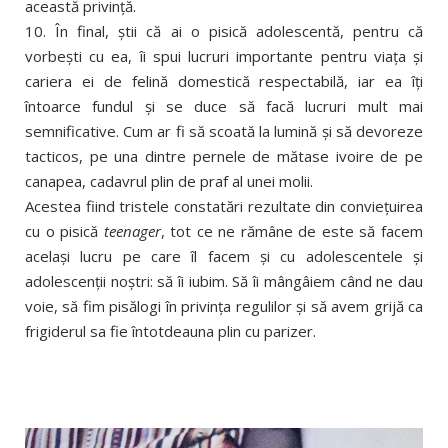
această privinţă.
10. În final, ştii că ai o pisică adolescentă, pentru că
vorbeşti cu ea, îi spui lucruri importante pentru viaţa şi
cariera ei de felină domestică respectabilă, iar ea îţi
întoarce fundul şi se duce să facă lucruri mult mai
semnificative. Cum ar fi să scoată la lumină şi să devoreze
tacticos, pe una dintre pernele de mătase ivoire de pe
canapea, cadavrul plin de praf al unei molii.
Acestea fiind tristele constatări rezultate din convieţuirea
cu o pisică
teenager
, tot ce ne rămâne de este să facem
acelaşi lucru pe care îl facem şi cu adolescentele şi
adolescenţii noştri: să îi iubim. Să îi mângâiem când ne dau
voie, să fim pisălogi în privinţa regulilor şi să avem grijă ca
frigiderul sa fie întotdeauna plin cu parizer.