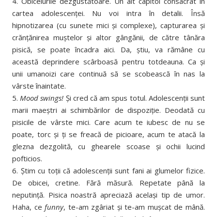
4. Obiceiurile dezgustătoare. Un alt capitol consacrat în
cartea adolescenţei. Nu voi intra în detalii. Însă
hipnotizarea (cu sunete mici şi complexe), capturarea şi
crănţănirea muştelor şi altor gângănii, de către tânăra
pisică, se poate încadra aici. Da, ştiu, va rămâne cu
această deprindere scârboasă pentru totdeauna. Ca şi
unii umanoizi care continuă să se scobească în nas la
vârste înaintate.
5.
Mood swings!
Şi cred că am spus totul. Adolescenţii sunt
marii maeştri ai schimbărilor de dispoziţie. Deodată cu
pisicile de vârste mici. Care acum te iubesc de nu se
poate, torc şi ţi se freacă de picioare, acum te atacă la
glezna dezgolită, cu ghearele scoase şi ochii lucind
pofticios.
6. Ştim cu toţii că adolescenţii sunt fani ai glumelor fizice.
De obicei, cretine. Fără măsură. Repetate până la
neputinţă. Pisica noastră apreciază acelaşi tip de umor.
Haha, ce
funny
, te-am zgâriat şi te-am muşcat de mână.