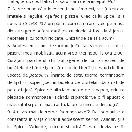
Haha, te doare. Haha, hai să o luăm de la început.
Not
.
7. Ni se spune că adolescenţii fac tâmpenii, ca să testeze
limitele şi regulile. Aşa fac şi pisicile. Cred că lui Spice i s-a
spus de 3 543 237 ori până acum că nu are voie pe masa
din sufragerie. A fost dată jos cu binele. A fost dată jos cu
nebinele şi cu tonuri ridicate. Ghici unde se află acum?
8. Adolescenţii sunt dezordonaţi. Ce făceam eu, cu tot cu
piciorul meu imobilizat, acum vreo trei nopţi, la ora 2:00?
Curăţam parchetul din sufragerie de un amestec de
bucăţele de hârtie igienică, nisip de litieră şi resturi de flori
uscate de
potpourri
. Înainte de asta, tocmai terminasem
de lipit cu superglue un bibelou de porţelan dăramat de
pe o etajeră. Spice se uita la mine de pe canapea, printre
pleoape somnoroase, zicându-şi parcă: “Ce-o fi apucat-o
măturatul şi pe maniaca asta, la orele mici ale dimineţii?”
9. Am zis mai devreme “somnoroase”? Da, somnul e o
constantă în viaţa oricărui adolescent serios. Aşadar, şi a
lui Spice. “Oriunde, oricum şi oricât” este deviza ei în