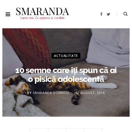
F
T
a
w
c
i
e
t
b
t
o
e
o
r
k
ACTUALITATE
10 semne care îţi spun că ai
o pisică adolescentă
BY
SMARANDA VORNICU
12 AUGUST, 2016