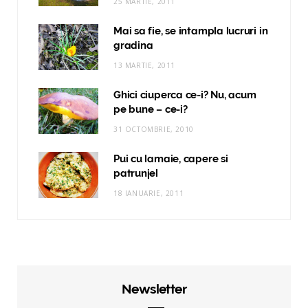
25 MARTIE, 2011
Mai sa fie, se intampla lucruri in
gradina
13 MARTIE, 2011
Ghici ciuperca ce-i? Nu, acum
pe bune – ce-i?
31 OCTOMBRIE, 2010
Pui cu lamaie, capere si
patrunjel
18 IANUARIE, 2011
Newsletter