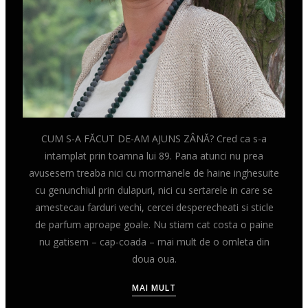
CUM S-A FĂCUT DE-AM AJUNS ZÂNĂ? Cred ca s-a
intamplat prin toamna lui 89. Pana atunci nu prea
avusesem treaba nici cu mormanele de haine inghesuite
cu genunchiul prin dulapuri, nici cu sertarele in care se
amestecau farduri vechi, cercei desperecheati si sticle
de parfum aproape goale. Nu stiam cat costa o paine
nu gatisem – cap-coada – mai mult de o omleta din
doua oua.
MAI MULT