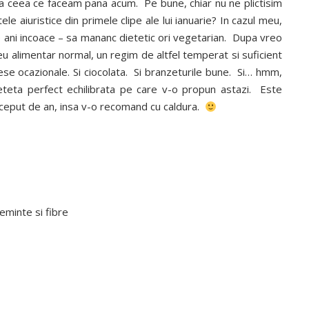
l a ceea ce faceam pana acum. Pe bune, chiar nu ne plictisim
e aiuristice din primele clipe ale lui ianuarie? In cazul meu,
 ani incoace – sa mananc dietetic ori vegetarian. Dupa vreo
meu alimentar normal, un regim de altfel temperat si suficient
se ocazionale. Si ciocolata. Si branzeturile bune. Si… hmm,
teta perfect echilibrata pe care v-o propun astazi. Este
inceput de an, insa v-o recomand cu caldura.
seminte si fibre