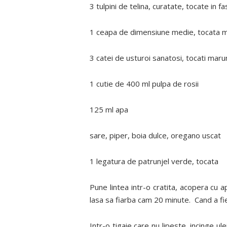
3 tulpini de telina, curatate, tocate in fa
1 ceapa de dimensiune medie, tocata 
3 catei de usturoi sanatosi, tocati maru
1 cutie de 400 ml pulpa de rosii
125 ml apa
sare, piper, boia dulce, oregano uscat
1 legatura de patrunjel verde, tocata
Pune lintea intr-o cratita, acopera cu a
lasa sa fiarba cam 20 minute. Cand a fi
Intr-o tigaie care nu lipeste, incinge ul