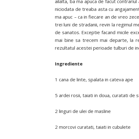
ailalta, ba ma apuca de facut contrariu
niciodata de treaba asta cu angajamentel
ma apuc – ca in fiecare an de vreo zece
trei luni de stradanii, revin la regimul 
de sanatos. Exceptie facand micile exce
mai bine sa trecem mai departe, la re
rezultatul acestei perioade tulburi de 
Ingrediente
1 cana de linte, spalata in cateva ape
5 ardei rosii, taiati in doua, curatati de 
2 linguri de ulei de masline
2 morcovi curatati, taiati in cubulete