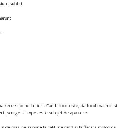
siute subtiri
marunt
nt
pa rece si pune la fiert. Cand clocoteste, da focul mai mic si
ert, scurge si limpezeste sub jet de apa rece.
eiul de masline si pune la calit, pe rand si la flacara molcoma,