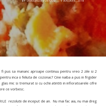
BY
SMARANDA VORNICU
9 IANUARIE, 2014
 fi pus sa mananc aproape continuu pentru vreo 2 zile si 2
pentru inca o feliuta de cozonac? Cine naiba a pus in frigider
las mic si tremurat si cu ochii atintiti in infioratoarele cifre
pre ce vorbesc.
ILE rezolutii de inceput de an. Nu mai fac aia, nu mai dreg