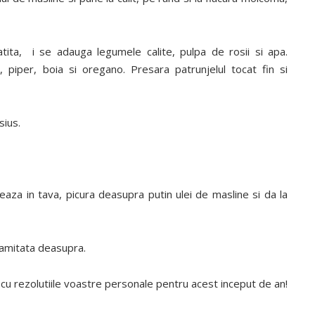
atita, i se adauga legumele calite, pulpa de rosii si apa.
iper, boia si oregano. Presara patrunjelul tocat fin si
sius.
eaza in tava, picura deasupra putin ulei de masline si da la
aramitata deasupra.
cu rezolutiile voastre personale pentru acest inceput de an!