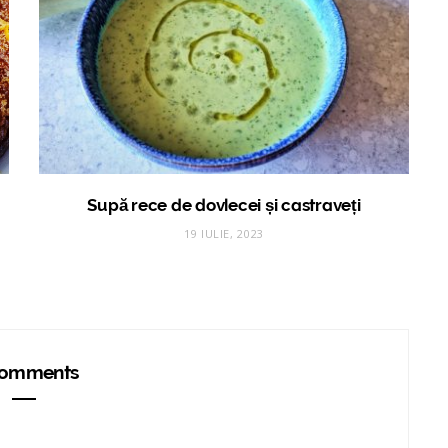
Supă rece de dovlecei și castraveți
19 IULIE, 2023
omments