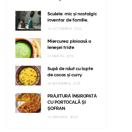
Sculele: mic și nostalgic
inventar de familie.
15 OCTOMBRIE, 2022
Miercurea ploioasă a
leneşei triste
23 MARTIE, 2016
Supă de năut cu lapte
de cocos și curry
30 NOIEMBRIE, 2020
PRĂJITURĂ ÎNSIROPATĂ
CU PORTOCALĂ ȘI
ȘOFRAN
13 IANUARIE, 2024