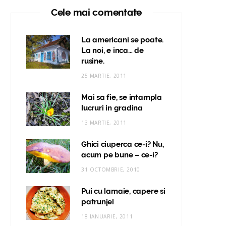
Cele mai comentate
La americani se poate.
La noi, e inca… de
rusine.
25 MARTIE, 2011
Mai sa fie, se intampla
lucruri in gradina
13 MARTIE, 2011
Ghici ciuperca ce-i? Nu,
acum pe bune – ce-i?
31 OCTOMBRIE, 2010
Pui cu lamaie, capere si
patrunjel
18 IANUARIE, 2011