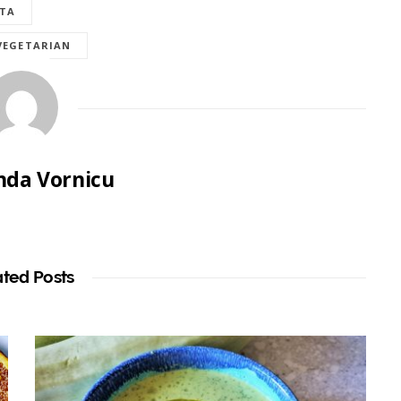
ETA
VEGETARIAN
da Vornicu
ated Posts