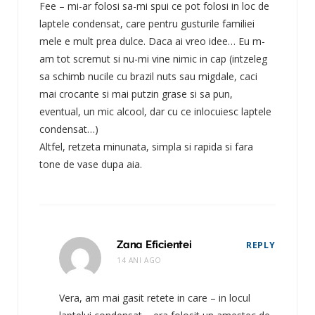
Fee – mi-ar folosi sa-mi spui ce pot folosi in loc de
laptele condensat, care pentru gusturile familiei
mele e mult prea dulce. Daca ai vreo idee… Eu m-
am tot scremut si nu-mi vine nimic in cap (intzeleg
sa schimb nucile cu brazil nuts sau migdale, caci
mai crocante si mai putzin grase si sa pun,
eventual, un mic alcool, dar cu ce inlocuiesc laptele
condensat…)
Altfel, retzeta minunata, simpla si rapida si fara
tone de vase dupa aia.
Zana Eficientei
REPLY
14 ANI AGO
Vera, am mai gasit retete in care – in locul