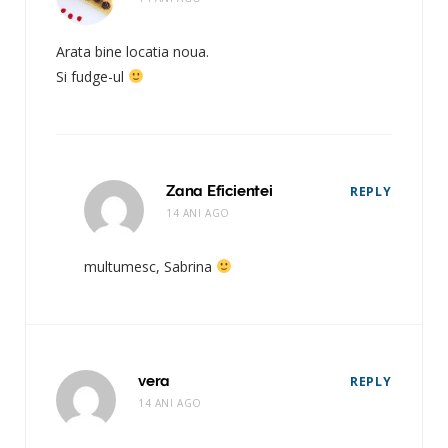
Arata bine locatia noua.
Si fudge-ul
Zana Eficientei
REPLY
14 ANI AGO
multumesc, Sabrina
vera
REPLY
14 ANI AGO