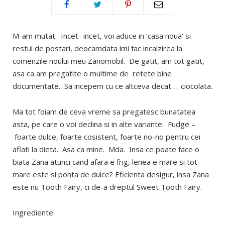
M-am mutat. Incet- incet, voi aduce in ‘casa noua’ si
restul de postari, deocamdata imi fac incalzirea la
comenzile noului meu Zanomobil. De gatit, am tot gatit,
asa ca am pregatite o multime de retete bine
documentate. Sa incepem cu ce altceva decat … ciocolata.
Ma tot foiam de ceva vreme sa pregatesc bunatatea
asta, pe care o voi declina si in alte variante. Fudge –
foarte dulce, foarte cosistent, foarte no-no pentru cei
aflati la dieta. Asa ca mine. Mda. Insa ce poate face o
biata Zana atunci cand afara e frig, lenea e mare si tot
mare este si pohta de dulce? Eficienta desigur, insa Zana
este nu Tooth Fairy, ci de-a dreptul Sweet Tooth Fairy.
Ingrediente