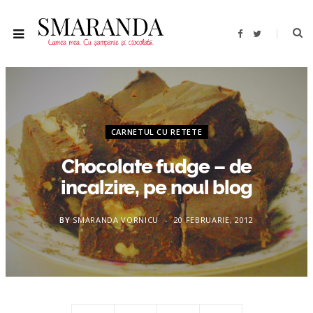
F
T
a
w
c
i
e
t
b
t
o
e
o
r
k
CARNETUL CU RETETE
Chocolate fudge – de
incalzire, pe noul blog
BY
SMARANDA VORNICU
20 FEBRUARIE, 2012