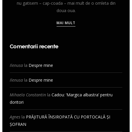
nu gatisem – cap-coada – mai mult de o omleta din
doua oua.
MAI MULT
Comentarii recente
Ilenusa
la
Despre mine
Ilenusa
la
Despre mine
Mihaela Constantin
la
Cadou: ‘Margica albastra’ pentru
doritori
Agnes
la
PRĂJITURĂ ÎNSIROPATĂ CU PORTOCALĂ ȘI
ȘOFRAN