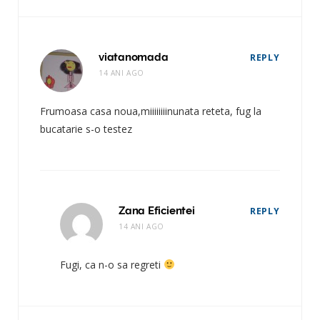
viatanomada
REPLY
14 ANI AGO
Frumoasa casa noua,miiiiiiiinunata reteta, fug la
bucatarie s-o testez
Zana Eficientei
REPLY
14 ANI AGO
Fugi, ca n-o sa regreti