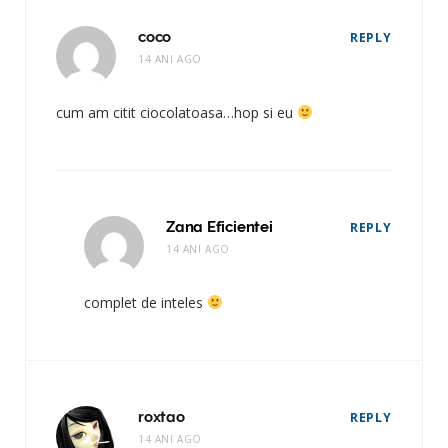
coco
REPLY
14 ANI AGO
cum am citit ciocolatoasa…hop si eu
Zana Eficientei
REPLY
14 ANI AGO
complet de inteles
roxtao
REPLY
14 ANI AGO