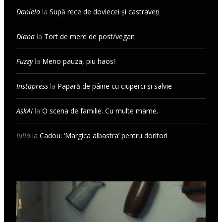
Daniela
la
Supă rece de dovlecei și castraveți
Diana
la
Tort de mere de post/vegan
Fuzzy
la
Meno pauza, piu haos!
Instapress
la
Papară de pâine cu ciuperci și salvie
AskAI
la
O scena de familie. Cu multe mame.
Iulia
la
Cadou: ‘Margica albastra’ pentru doritori