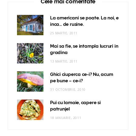
Cele mai comentate
La americani se poate. La noi, e
inca… de rusine.
25 MARTIE, 2011
Mai sa fie, se intampla lucruri in
gradina
13 MARTIE, 2011
Ghici ciuperca ce-i? Nu, acum
pe bune – ce-i?
31 OCTOMBRIE, 2010
Pui cu lamaie, capere si
patrunjel
18 IANUARIE, 2011