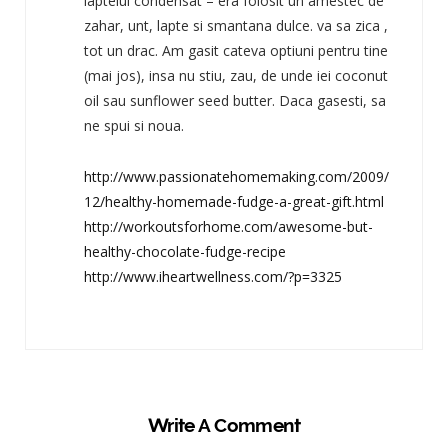
laptelui condensat – era folosit un amestec de
zahar, unt, lapte si smantana dulce. va sa zica ,
tot un drac. Am gasit cateva optiuni pentru tine
(mai jos), insa nu stiu, zau, de unde iei coconut
oil sau sunflower seed butter. Daca gasesti, sa
ne spui si noua.
http://www.passionatehomemaking.com/2009/
12/healthy-homemade-fudge-a-great-gift.html
http://workoutsforhome.com/awesome-but-
healthy-chocolate-fudge-recipe
http://www.iheartwellness.com/?p=3325
Write A Comment