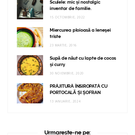
Sculele: mic și nostalgic
inventar de familie.
15 OCTOMBRIE, 2022
Miercurea ploioasă a leneşei
triste
23 MARTIE, 2016
Supă de năut cu lapte de cocos
și curry
30 NOIEMBRIE, 2020
PRĂJITURĂ ÎNSIROPATĂ CU
PORTOCALĂ ȘI ȘOFRAN
13 IANUARIE, 2024
Urmareste-ne pe: