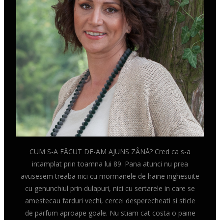
CUM S-A FĂCUT DE-AM AJUNS ZÂNĂ? Cred ca s-a
intamplat prin toamna lui 89. Pana atunci nu prea
avusesem treaba nici cu mormanele de haine inghesuite
cu genunchiul prin dulapuri, nici cu sertarele in care se
amestecau farduri vechi, cercei desperecheati si sticle
de parfum aproape goale. Nu stiam cat costa o paine