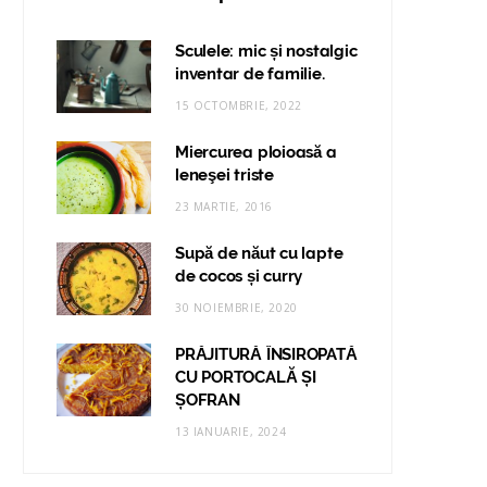
Sculele: mic și nostalgic
inventar de familie.
15 OCTOMBRIE, 2022
Miercurea ploioasă a
leneşei triste
23 MARTIE, 2016
Supă de năut cu lapte
de cocos și curry
30 NOIEMBRIE, 2020
PRĂJITURĂ ÎNSIROPATĂ
CU PORTOCALĂ ȘI
ȘOFRAN
13 IANUARIE, 2024