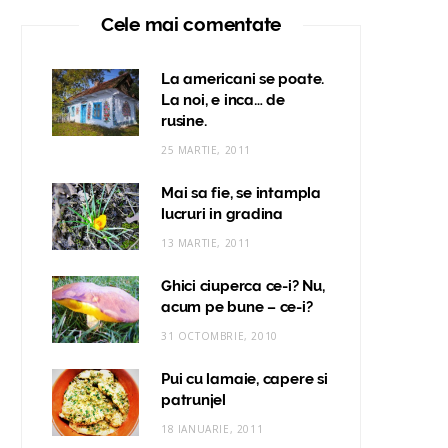
Cele mai comentate
La americani se poate.
La noi, e inca… de
rusine.
25 MARTIE, 2011
Mai sa fie, se intampla
lucruri in gradina
13 MARTIE, 2011
Ghici ciuperca ce-i? Nu,
acum pe bune – ce-i?
31 OCTOMBRIE, 2010
Pui cu lamaie, capere si
patrunjel
18 IANUARIE, 2011