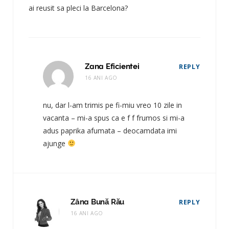
ai reusit sa pleci la Barcelona?
Zana Eficientei
REPLY
16 ANI AGO
nu, dar l-am trimis pe fi-miu vreo 10 zile in
vacanta – mi-a spus ca e f f frumos si mi-a
adus paprika afumata – deocamdata imi
ajunge
Zâna Bună Rău
REPLY
16 ANI AGO