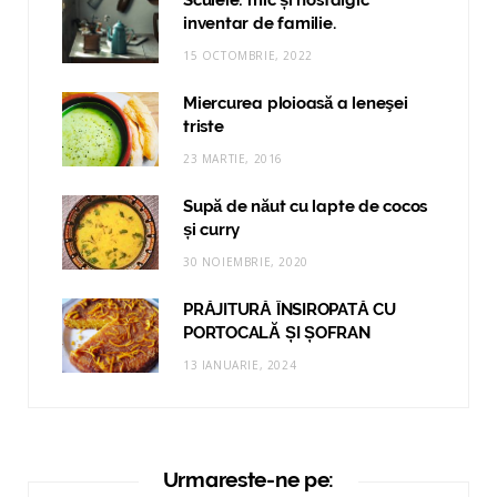
inventar de familie.
15 OCTOMBRIE, 2022
Miercurea ploioasă a leneşei
triste
23 MARTIE, 2016
Supă de năut cu lapte de cocos
și curry
30 NOIEMBRIE, 2020
PRĂJITURĂ ÎNSIROPATĂ CU
PORTOCALĂ ȘI ȘOFRAN
13 IANUARIE, 2024
Urmareste-ne pe: