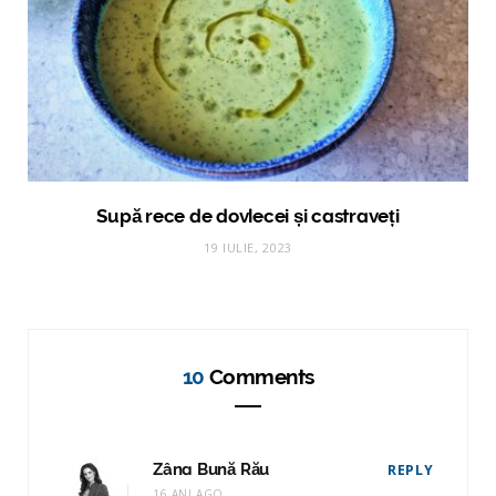
Supă rece de dovlecei și castraveți
19 IULIE, 2023
10
Comments
Zâna Bună Rău
REPLY
16 ANI AGO