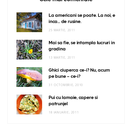
La americani se poate. La noi, e
inca… de rusine.
25 MARTIE, 2011
Mai sa fie, se intampla lucruri in
gradina
13 MARTIE, 2011
Ghici ciuperca ce-i? Nu, acum
pe bune – ce-i?
31 OCTOMBRIE, 2010
Pui cu lamaie, capere si
patrunjel
18 IANUARIE, 2011