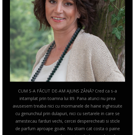
CUM S-A FĂCUT DE-AM AJUNS ZÂNĂ? Cred ca s-a
intamplat prin toamna lui 89. Pana atunci nu prea
avusesem treaba nici cu mormanele de haine inghesuite
cu genunchiul prin dulapuri, nici cu sertarele in care se
amestecau farduri vechi, cercei desperecheati si sticle
de parfum aproape goale. Nu stiam cat costa o paine