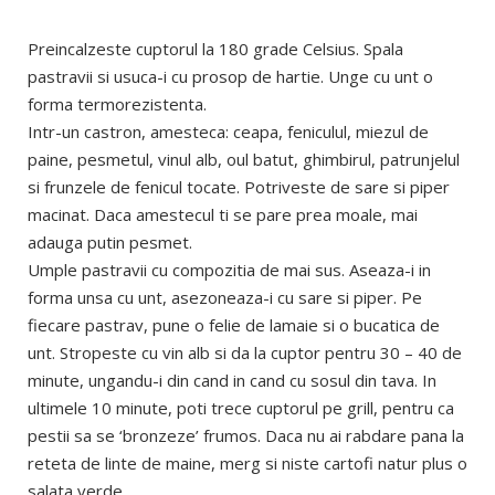
Preincalzeste cuptorul la 180 grade Celsius. Spala
pastravii si usuca-i cu prosop de hartie. Unge cu unt o
forma termorezistenta.
Intr-un castron, amesteca: ceapa, feniculul, miezul de
paine, pesmetul, vinul alb, oul batut, ghimbirul, patrunjelul
si frunzele de fenicul tocate. Potriveste de sare si piper
macinat. Daca amestecul ti se pare prea moale, mai
adauga putin pesmet.
Umple pastravii cu compozitia de mai sus. Aseaza-i in
forma unsa cu unt, asezoneaza-i cu sare si piper. Pe
fiecare pastrav, pune o felie de lamaie si o bucatica de
unt. Stropeste cu vin alb si da la cuptor pentru 30 – 40 de
minute, ungandu-i din cand in cand cu sosul din tava. In
ultimele 10 minute, poti trece cuptorul pe grill, pentru ca
pestii sa se ‘bronzeze’ frumos. Daca nu ai rabdare pana la
reteta de linte de maine, merg si niste cartofi natur plus o
salata verde.