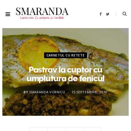
F
T
a
w
c
i
e
t
b
t
o
e
o
r
k
CARNETUL CU RETETE
Pastrav la cuptor cu
umplutura de fenicul
BY
SMARANDA VORNICU
15 SEPTEMBRIE, 2010