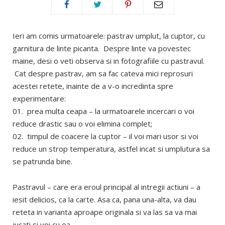
Ieri am comis urmatoarele: pastrav umplut, la cuptor, cu
garnitura de linte picanta. Despre linte va povestec
maine, desi o veti observa si in fotografiile cu pastravul.
Cat despre pastrav, am sa fac cateva mici reprosuri
acestei retete, inainte de a v-o incredinta spre
experimentare:
01. prea multa ceapa – la urmatoarele incercari o voi
reduce drastic sau o voi elimina complet;
02. timpul de coacere la cuptor – il voi mari usor si voi
reduce un strop temperatura, astfel incat si umplutura sa
se patrunda bine.
Pastravul – care era eroul principal al intregii actiuni – a
iesit delicios, ca la carte. Asa ca, pana una-alta, va dau
reteta in varianta aproape originala si va las sa va mai
jucati si voi cu ea.