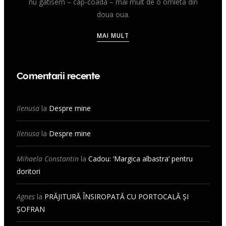
nu gatisem – cap-coada – mai mult de o omleta din
doua oua.
MAI MULT
Comentarii recente
Ilenusa
la
Despre mine
Ilenusa
la
Despre mine
Mihaela Constantin
la
Cadou: ‘Margica albastra’ pentru
doritori
Agnes
la
PRĂJITURĂ ÎNSIROPATĂ CU PORTOCALĂ ȘI
ȘOFRAN