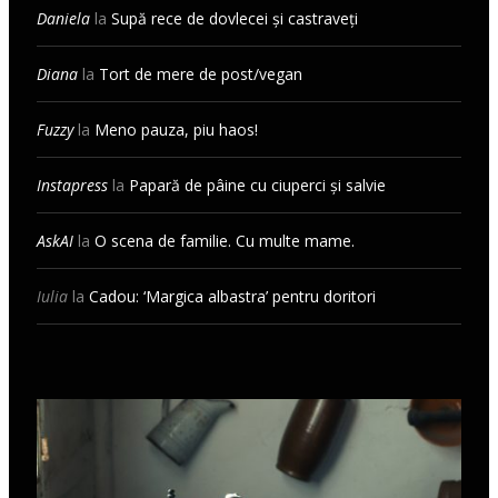
Daniela
la
Supă rece de dovlecei și castraveți
Diana
la
Tort de mere de post/vegan
Fuzzy
la
Meno pauza, piu haos!
Instapress
la
Papară de pâine cu ciuperci și salvie
AskAI
la
O scena de familie. Cu multe mame.
Iulia
la
Cadou: ‘Margica albastra’ pentru doritori