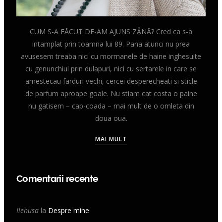
CUM S-A FĂCUT DE-AM AJUNS ZÂNĂ? Cred ca s-a
intamplat prin toamna lui 89. Pana atunci nu prea
avusesem treaba nici cu mormanele de haine inghesuite
cu genunchiul prin dulapuri, nici cu sertarele in care se
amestecau farduri vechi, cercei desperecheati si sticle
de parfum aproape goale. Nu stiam cat costa o paine
nu gatisem – cap-coada – mai mult de o omleta din
doua oua.
MAI MULT
Comentarii recente
Ilenusa
la
Despre mine