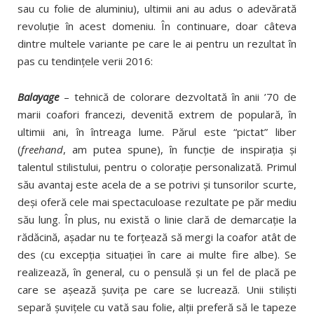
sau cu folie de aluminiu), ultimii ani au adus o adevărată
revoluţie în acest domeniu. În continuare, doar câteva
dintre multele variante pe care le ai pentru un rezultat în
pas cu tendinţele verii 2016:
Balayage
– tehnică de colorare dezvoltată în anii ’70 de
marii coafori francezi, devenită extrem de populară, în
ultimii ani, în întreaga lume. Părul este “pictat” liber
(
freehand
, am putea spune), în funcţie de inspiraţia şi
talentul stilistului, pentru o coloraţie personalizată. Primul
său avantaj este acela de a se potrivi şi tunsorilor scurte,
deşi oferă cele mai spectaculoase rezultate pe păr mediu
său lung. În plus, nu există o linie clară de demarcaţie la
rădăcină, aşadar nu te forţează să mergi la coafor atât de
des (cu excepţia situaţiei în care ai multe fire albe). Se
realizează, în general, cu o pensulă şi un fel de placă pe
care se aşează şuviţa pe care se lucrează. Unii stilişti
separă şuviţele cu vată sau folie, alţii preferă să le tapeze