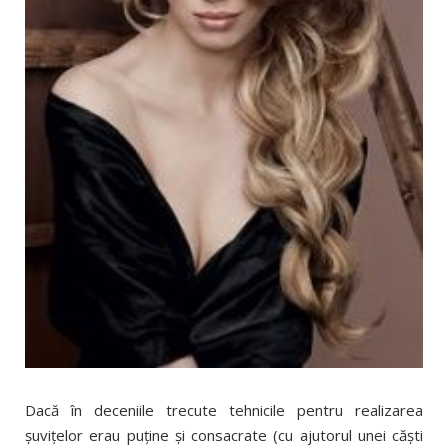
Dacă în deceniile trecute tehnicile pentru realizarea
şuviţelor erau puţine şi consacrate (cu ajutorul unei căşti