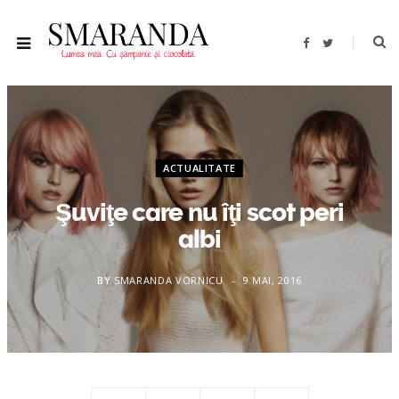
F
T
a
w
c
i
e
t
b
t
o
e
o
r
k
ACTUALITATE
Şuviţe care nu îţi scot peri
albi
BY
SMARANDA VORNICU
9 MAI, 2016