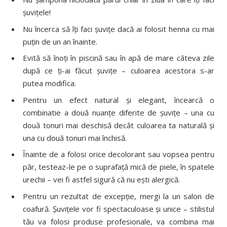
şuviţele!
Nu încerca să îţi faci şuviţe dacă ai folosit henna cu mai
puţin de un an înainte.
Evită să înoţi în piscină sau în apă de mare câteva zile
după ce ţi-ai făcut şuviţe – culoarea acestora s-ar
putea modifica.
Pentru un efect natural şi elegant, încearcă o
combinatie a două nuanţe diferite de şuviţe – una cu
două tonuri mai deschisă decât culoarea ta naturală şi
una cu două tonuri mai închisă.
Înainte de a folosi orice decolorant sau vopsea pentru
păr, testeaz-le pe o suprafaţă mică de piele, în spatele
urechii – vei fi astfel sigură că nu eşti alergică.
Pentru un rezultat de excepţie, mergi la un salon de
coafură. Şuviţele vor fi spectaculoase şi unice – stilistul
tău va folosi produse profesionale, va combina mai