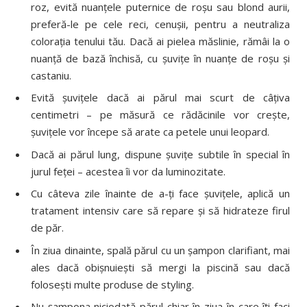
roz, evită nuanţele puternice de roşu sau blond aurii,
preferă-le pe cele reci, cenuşii, pentru a neutraliza
coloraţia tenului tău. Dacă ai pielea măslinie, rămâi la o
nuanţă de bază închisă, cu şuviţe în nuanţe de roşu şi
castaniu.
Evită şuviţele dacă ai părul mai scurt de câţiva
centimetri – pe măsură ce rădăcinile vor creşte,
şuviţele vor începe să arate ca petele unui leopard.
Dacă ai părul lung, dispune şuviţe subtile în special în
jurul feţei – acestea îi vor da luminozitate.
Cu câteva zile înainte de a-ţi face şuviţele, aplică un
tratament intensiv care să repare şi să hidrateze firul
de păr.
În ziua dinainte, spală părul cu un şampon clarifiant, mai
ales dacă obişnuieşti să mergi la piscină sau dacă
foloseşti multe produse de styling.
Nu şampona niciodată părul chiar în ziua în care îţi faci