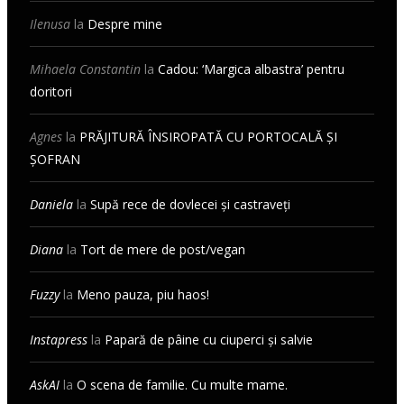
Ilenusa
la
Despre mine
Mihaela Constantin
la
Cadou: ‘Margica albastra’ pentru
doritori
Agnes
la
PRĂJITURĂ ÎNSIROPATĂ CU PORTOCALĂ ȘI
ȘOFRAN
Daniela
la
Supă rece de dovlecei și castraveți
Diana
la
Tort de mere de post/vegan
Fuzzy
la
Meno pauza, piu haos!
Instapress
la
Papară de pâine cu ciuperci și salvie
AskAI
la
O scena de familie. Cu multe mame.