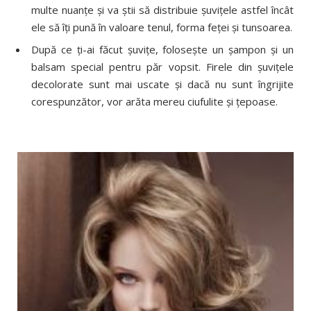
multe nuanţe şi va ştii să distribuie şuviţele astfel încât
ele să îţi pună în valoare tenul, forma feţei şi tunsoarea.
După ce ţi-ai făcut şuviţe, foloseşte un şampon şi un
balsam special pentru păr vopsit. Firele din şuviţele
decolorate sunt mai uscate şi dacă nu sunt îngrijite
corespunzător, vor arăta mereu ciufulite şi ţepoase.