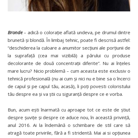
Bronde
– adică o coloraţie aflată undeva, pe drumul dintre
brunetă şi blondă. În limbaj tehnic, poate fi descrisă astfel:
“deschiderea la culoare a anumitor secţiuni ale porţiunii de
la suprafaţă (cea mai vizibilă) a părului cu produse
decolorante de două concentraţii diferite”. Nu ai înţeles
mare lucru? Nicio problemă – cum aceasta este exclusiv o
tehnică profesională (nu ai cum şi nici nu e bine sa o încerci
de capul şi pe capul tău, acasă), îi poţi povesti coloristului
tău despre ea şi va ştii cu siguranţă despre ce e vorba.
Bun, acum eşti înarmată cu aproape tot ce este de ştiut
despre şuviţe şi despre ce aduce nou, în această privinţă,
anul 2016. Ai la îndemână o schimbare de stil care să
atragă toate privirile, fără a fi stridentă. Mai ai si opţiunea