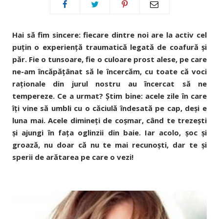
Hai să fim sincere: fiecare dintre noi are la activ cel
puţin o experienţă traumatică legată de coafură şi
păr. Fie o tunsoare, fie o culoare prost alese, pe care
ne-am încăpăţânat să le încercăm, cu toate că voci
raţionale din jurul nostru au încercat să ne
tempereze. Ce a urmat? Ştim bine: acele zile în care
îţi vine să umbli cu o căciulă îndesată pe cap, deşi e
luna mai. Acele dimineţi de coşmar, când te trezeşti
şi ajungi în faţa oglinzii din baie. Iar acolo, şoc şi
groază, nu doar că nu te mai recunoşti, dar te şi
sperii de arătarea pe care o vezi!