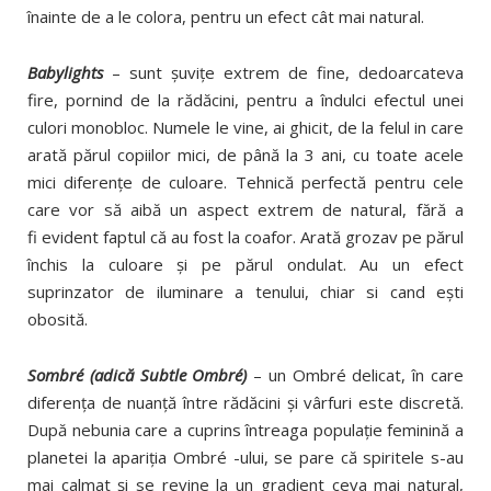
înainte de a le colora, pentru un efect cât mai natural.
Babylights
– sunt şuviţe extrem de fine, dedoarcateva
fire, pornind de la rădăcini, pentru a îndulci efectul unei
culori monobloc. Numele le vine, ai ghicit, de la felul in care
arată părul copiilor mici, de până la 3 ani, cu toate acele
mici diferenţe de culoare. Tehnică perfectă pentru cele
care vor să aibă un aspect extrem de natural, fără a
fi evident faptul că au fost la coafor. Arată grozav pe părul
închis la culoare şi pe părul ondulat. Au un efect
suprinzator de iluminare a tenului, chiar si cand eşti
obosită.
Sombré (adică Subtle Ombré)
– un Ombré delicat, în care
diferenţa de nuanţă între rădăcini şi vârfuri este discretă.
După nebunia care a cuprins întreaga populaţie feminină a
planetei la apariţia Ombré -ului, se pare că spiritele s-au
mai calmat şi se revine la un gradient ceva mai natural,