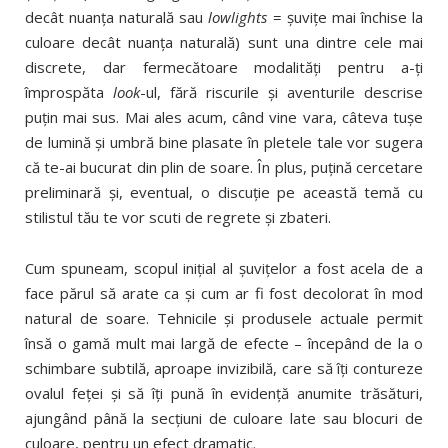
decât nuanţa naturală sau
lowlights
= şuviţe mai închise la
culoare decât nuanţa naturală) sunt una dintre cele mai
discrete, dar fermecătoare modalităţi pentru a-ţi
împrospăta
look
-ul, fără riscurile şi aventurile descrise
puţin mai sus. Mai ales acum, când vine vara, câteva tuşe
de lumină şi umbră bine plasate în pletele tale vor sugera
că te-ai bucurat din plin de soare. În plus, puţină cercetare
preliminară şi, eventual, o discuţie pe această temă cu
stilistul tău te vor scuti de regrete şi zbateri.
Cum spuneam, scopul iniţial al şuviţelor a fost acela de a
face părul să arate ca şi cum ar fi fost decolorat în mod
natural de soare. Tehnicile şi produsele actuale permit
însă o gamă mult mai largă de efecte – începând de la o
schimbare subtilă, aproape invizibilă, care să îţi contureze
ovalul feţei şi să îţi pună în evidenţă anumite trăsături,
ajungând până la secţiuni de culoare late sau blocuri de
culoare, pentru un efect dramatic.