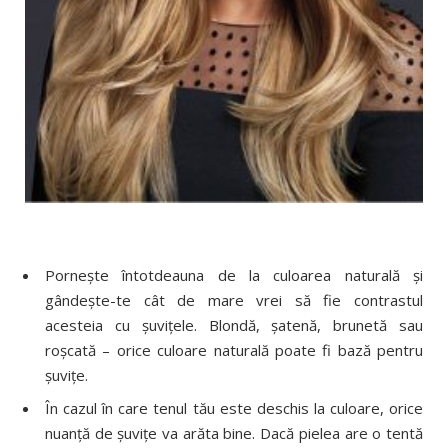
Porneşte întotdeauna de la culoarea naturală şi
gândeşte-te cât de mare vrei să fie contrastul
acesteia cu şuviţele. Blondă, şatenă, brunetă sau
roşcată – orice culoare naturală poate fi bază pentru
şuviţe.
În cazul în care tenul tău este deschis la culoare, orice
nuanţă de şuviţe va arăta bine. Dacă pielea are o tentă