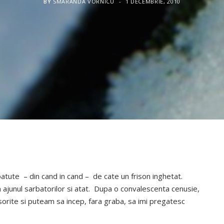
BY
SMARANDA VORNICU
1 DECEMBRIE, 2010
atute – din cand in cand – de cate un frison inghetat.
ajunul sarbatorilor si atat. Dupa o convalescenta cenusie,
nsorite si puteam sa incep, fara graba, sa imi pregatesc