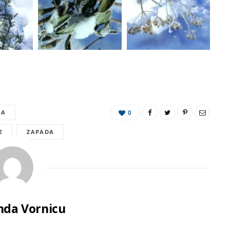
NA
0
E
ZAPADA
da Vornicu