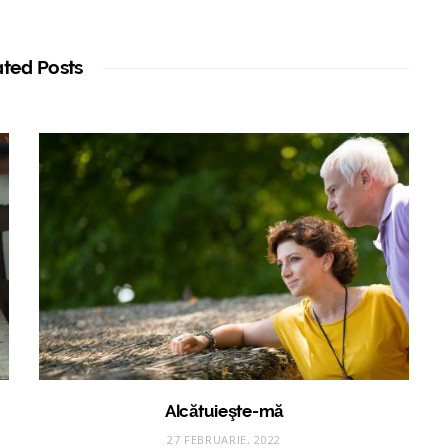
ated Posts
Alcătuieşte-mă
27 FEBRUARIE, 2022