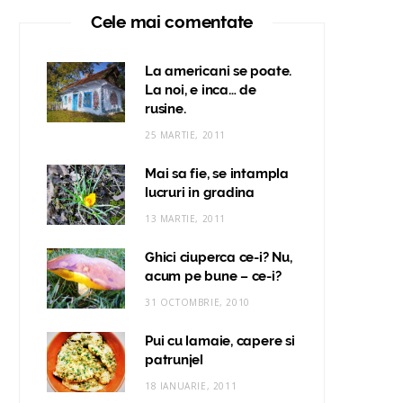
Cele mai comentate
La americani se poate.
La noi, e inca… de
rusine.
25 MARTIE, 2011
Mai sa fie, se intampla
lucruri in gradina
13 MARTIE, 2011
Ghici ciuperca ce-i? Nu,
acum pe bune – ce-i?
31 OCTOMBRIE, 2010
Pui cu lamaie, capere si
patrunjel
18 IANUARIE, 2011