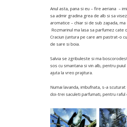
Anul asta, pana si eu – fire aeriana – 
sa admir gradina grea de alb si sa visez
aromatice – chiar si de sub zapada, ma 
Rozmarinul ma lasa sa parfumez cate o tav
Craciun (untura pe care am pastrat-o cu s
de sare si boia.
Salvia se zgribuleste si ma boscorodeste
sos cu smantana si vin alb, pentru puiu
ajuta la vreo prajitura.
Numai lavanda, imbufnata, s-a scuturat d
doi-trei saculeti parfumati, pentru raful