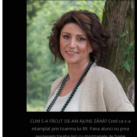
CUM S-A FĂCUT DE-AM AJUNS ZÂNĂ? Cred ca s-a
intamplat prin toamna lui 89. Pana atunci nu prea
avusesem treaba nici cu mormanele de haine