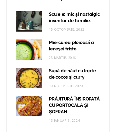
Sculele: mic și nostalgic
inventar de familie.
15 OCTOMBRIE, 2022
Miercurea ploioasă a
leneşei triste
23 MARTIE, 2016
Supă de năut cu lapte
de cocos și curry
30 NOIEMBRIE, 2020
PRĂJITURĂ ÎNSIROPATĂ
CU PORTOCALĂ ȘI
ȘOFRAN
13 IANUARIE, 2024