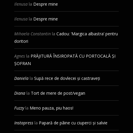
Ilenusa
la
Despre mine
Ilenusa
la
Despre mine
Mihaela Constantin
la
Cadou: ‘Margica albastra’ pentru
doritori
Agnes
la
PRĂJITURĂ ÎNSIROPATĂ CU PORTOCALĂ ȘI
ȘOFRAN
Daniela
la
Supă rece de dovlecei și castraveți
Diana
la
Tort de mere de post/vegan
Fuzzy
la
Meno pauza, piu haos!
Instapress
la
Papară de pâine cu ciuperci și salvie