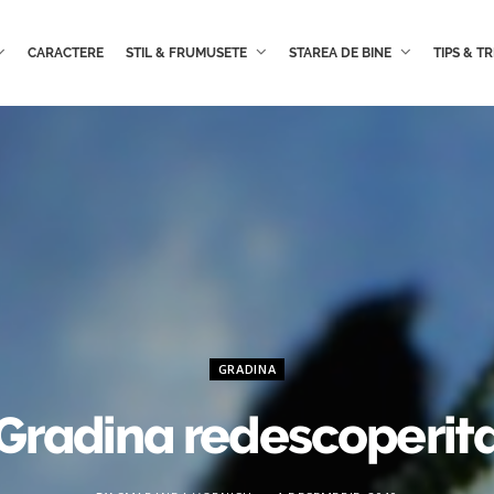
CARACTERE
STIL & FRUMUSETE
STAREA DE BINE
TIPS & TR
GRADINA
Gradina redescoperit