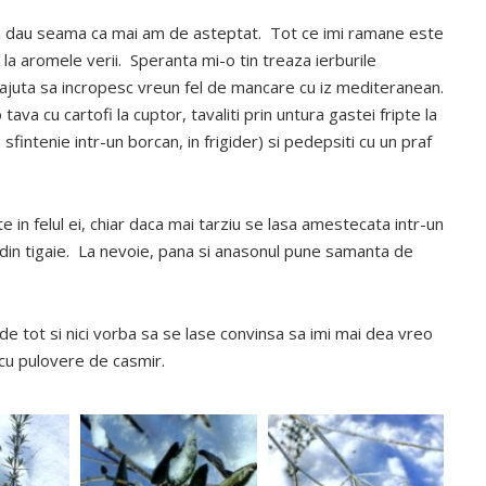
imi dau seama ca mai am de asteptat. Tot ce imi ramane este
 la aromele verii. Speranta mi-o tin treaza ierburile
ajuta sa incropesc vreun fel de mancare cu iz mediteranean.
a cu cartofi la cuptor, tavaliti prin untura gastei fripte la
fintenie intr-un borcan, in frigider) si pedepsiti cu un praf
 in felul ei, chiar daca mai tarziu se lasa amestecata intr-un
l din tigaie. La nevoie, pana si anasonul pune samanta de
e tot si nici vorba sa se lase convinsa sa imi mai dea vreo
 cu pulovere de casmir.