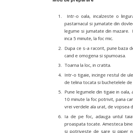
Intr-o oala, incalzeste o lingu
pastarnacul si jumatate din dovle
legume si jumatate din mazare. M
inca 5 minute, la foc mic.
Dupa ce s-a racorit, pune baza de
cand e omogena si spumoasa.
Toarna la loc, in cratita.
Intr-o tigaie, incinge restul de 
de telina tocata si buchetelele de
Pune legumele din tigaie in oala,
10 minute la foc potrivit, pana ca
vrei verdele ala urat, de vopsea d
Ia de pe foc, adauga untul taiat
proaspata tocate. Amesteca bine,
si potriveste de sare si piper n