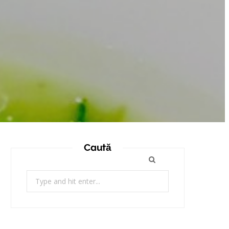
Caută
Search
for: