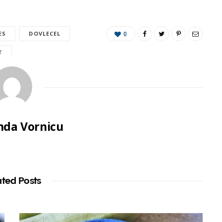
ES
DOVLECEL
0
T
da Vornicu
ated Posts