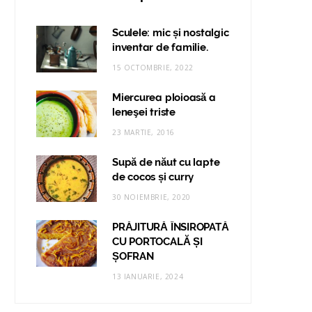
Sculele: mic și nostalgic
inventar de familie.
15 OCTOMBRIE, 2022
Miercurea ploioasă a
leneşei triste
23 MARTIE, 2016
Supă de năut cu lapte
de cocos și curry
30 NOIEMBRIE, 2020
PRĂJITURĂ ÎNSIROPATĂ
CU PORTOCALĂ ȘI
ȘOFRAN
13 IANUARIE, 2024