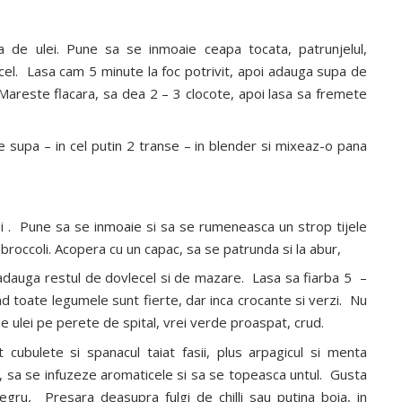
ra de ulei. Pune sa se inmoaie ceapa tocata, patrunjelul,
cel. Lasa cam 5 minute la foc potrivit, apoi adauga supa de
areste flacara, sa dea 2 – 3 clocote, apoi lasa sa fremete
 supa – in cel putin 2 transe – in blender si mixeaz-o pana
ulei . Pune sa se inmoaie si sa se rumeneasca un strop tijele
 broccoli. Acopera cu un capac, sa se patrunda si la abur,
 adauga restul de dovlecel si de mazare. Lasa sa fiarba 5 –
nd toate legumele sunt fierte, dar inca crocante si verzi. Nu
e ulei pe perete de spital, vrei verde proaspat, crud.
 cubulete si spanacul taiat fasii, plus arpagicul si menta
 sa se infuzeze aromaticele si sa se topeasca untul. Gusta
egru, Presara deasupra fulgi de chilli sau putina boia, in