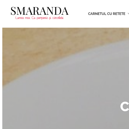
CARNETUL CU RETETE
C