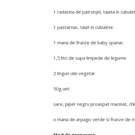
1 radacina de patrunjel, taiata in cubule
1 pastarnac, taiat in cubulete
1 mana de frunze de baby spanac
1,5 litri de supa limpede de legume
2 linguri ulei vegetal
50g unt
sare, piper negru proaspat macinat, chill
o mana de arpagic verde si frunze de 
Mod de preparare