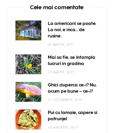
Cele mai comentate
La americani se poate.
La noi, e inca… de
rusine.
25 MARTIE, 2011
Mai sa fie, se intampla
lucruri in gradina
13 MARTIE, 2011
Ghici ciuperca ce-i? Nu,
acum pe bune – ce-i?
31 OCTOMBRIE, 2010
Pui cu lamaie, capere si
patrunjel
18 IANUARIE, 2011