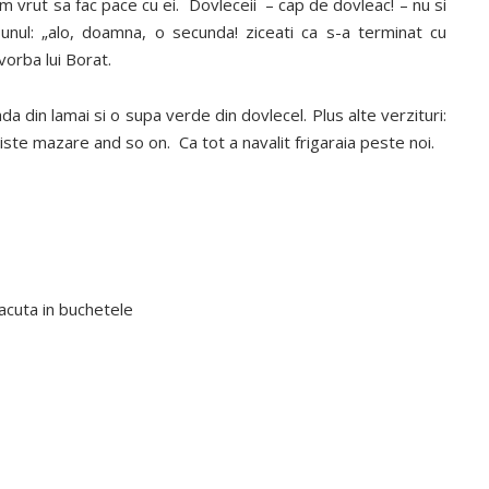
Am vrut sa fac pace cu ei. Dovleceii – cap de dovleac! – nu si
 unul: „alo, doamna, o secunda! ziceati ca s-a terminat cu
vorba lui Borat.
ada din lamai si o supa verde din dovlecel. Plus alte verzituri:
ste mazare and so on. Ca tot a navalit frigaraia peste noi.
facuta in buchetele