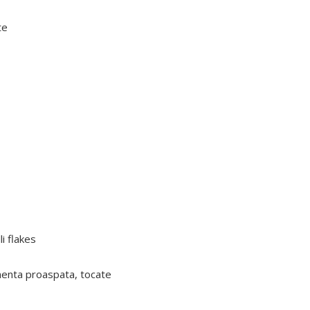
te
i flakes
menta proaspata, tocate