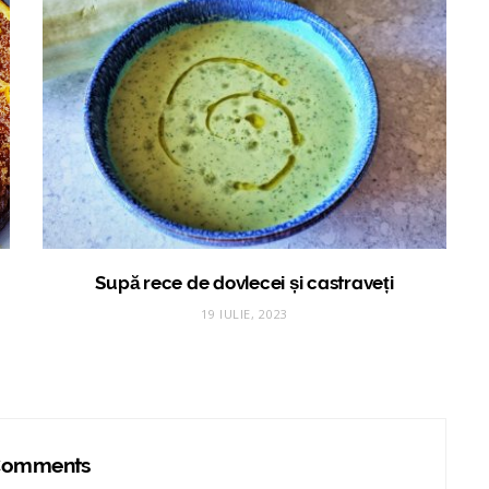
Supă rece de dovlecei și castraveți
19 IULIE, 2023
omments