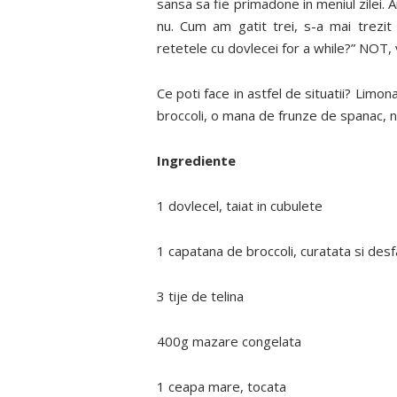
sansa sa fie primadone in meniul zilei. 
nu. Cum am gatit trei, s-a mai trezit
retetele cu dovlecei for a while?” NOT, 
Ce poti face in astfel de situatii? Limon
broccoli, o mana de frunze de spanac, ni
Ingrediente
1 dovlecel, taiat in cubulete
1 capatana de broccoli, curatata si des
3 tije de telina
400g mazare congelata
1 ceapa mare, tocata