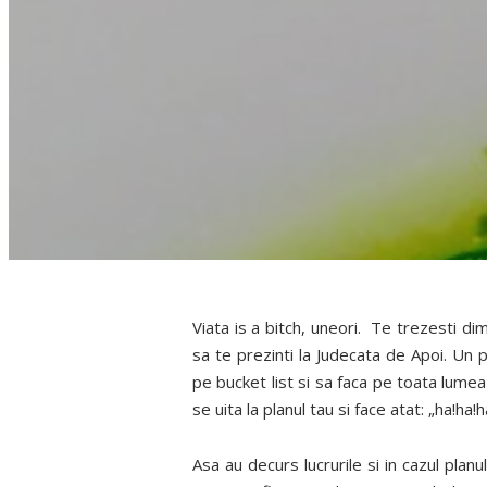
Viata is a bitch, uneori. Te trezesti dim
sa te prezinti la Judecata de Apoi. Un 
pe bucket list si sa faca pe toata lumea 
se uita la planul tau si face atat: „ha!ha!h
Asa au decurs lucrurile si in cazul pla