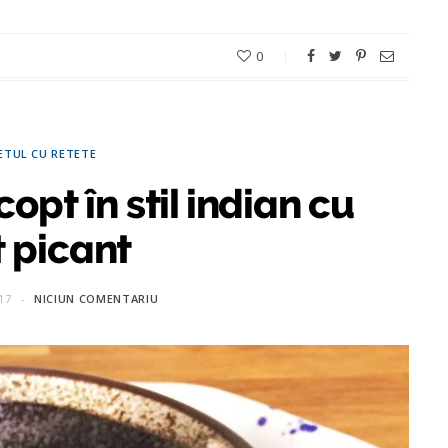
0
ETUL CU RETETE
opt în stil indian cu
t picant
17
NICIUN COMENTARIU