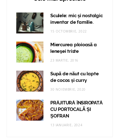
Sculele: mic și nostalgic
inventar de familie.
15 OCTOMBRIE, 2022
Miercurea ploioasă a
leneşei triste
23 MARTIE, 2016
Supă de năut cu lapte
de cocos și curry
30 NOIEMBRIE, 2020
PRĂJITURĂ ÎNSIROPATĂ
CU PORTOCALĂ ȘI
ȘOFRAN
13 IANUARIE, 2024