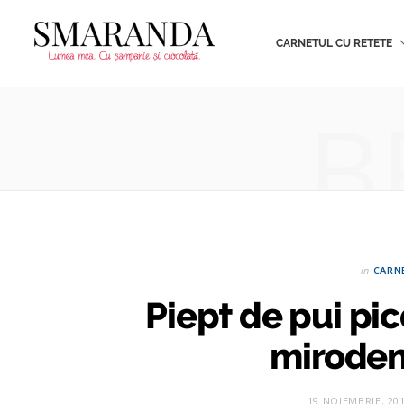
CARNETUL CU RETETE
B
in
CARN
Piept de pui pi
mirodeni
19 NOIEMBRIE, 20