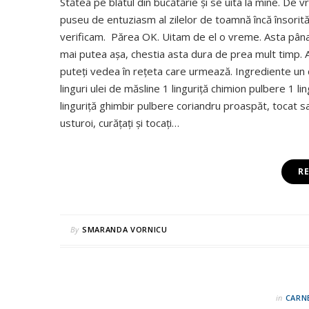
Stătea pe blatul din bucătărie și se uita la mine. De
puseu de entuziasm al zilelor de toamnă încă însorită și
verificam. Părea OK. Uitam de el o vreme. Asta pâna 
mai putea așa, chestia asta dura de prea mult timp. A
puteți vedea în rețeta care urmează. Ingrediente un 
linguri ulei de măsline 1 linguriță chimion pulbere 1 l
linguriță ghimbir pulbere coriandru proaspăt, tocat s
usturoi, curățați și tocați…
R
By
SMARANDA VORNICU
in
CARN