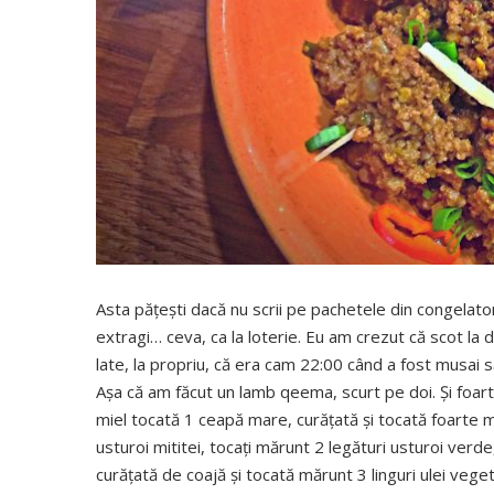
Asta păţeşti dacă nu scrii pe pachetele din congelator
extragi… ceva, ca la loterie. Eu am crezut că scot la 
late, la propriu, că era cam 22:00 când a fost musai să
Aşa că am făcut un lamb qeema, scurt pe doi. Şi foart
miel tocată 1 ceapă mare, curăţată şi tocată foarte 
usturoi mititei, tocaţi mărunt 2 legături usturoi verde
curăţată de coajă şi tocată mărunt 3 linguri ulei vegeta