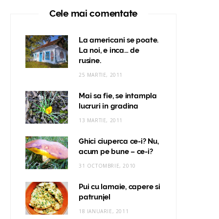
Cele mai comentate
La americani se poate.
La noi, e inca… de
rusine.
25 MARTIE, 2011
Mai sa fie, se intampla
lucruri in gradina
13 MARTIE, 2011
Ghici ciuperca ce-i? Nu,
acum pe bune – ce-i?
31 OCTOMBRIE, 2010
Pui cu lamaie, capere si
patrunjel
18 IANUARIE, 2011