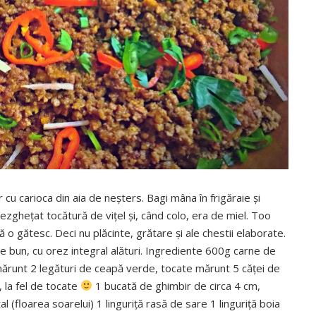
 cu carioca din aia de neşters. Bagi mâna în frigăraie şi
dezgheţat tocătură de viţel şi, când colo, era de miel. Too
 o gătesc. Deci nu plăcinte, grătare şi ale chestii elaborate.
e bun, cu orez integral alături. Ingrediente 600g carne de
mărunt 2 legături de ceapă verde, tocate mărunt 5 căţei de
, la fel de tocate
1 bucată de ghimbir de circa 4 cm,
l (floarea soarelui) 1 linguriţă rasă de sare 1 linguriţă boia