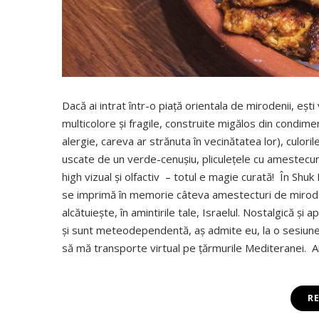
Dacă ai intrat într-o piață orientala de mirodenii, eșt
multicolore și fragile, construite migălos din condim
alergie, careva ar strănuta în vecinătatea lor), culor
uscate de un verde-cenușiu, pliculețele cu amestecuri 
high vizual și olfactiv – totul e magie curată! În Shu
se imprimă în memorie câteva amestecturi de mirodeni
alcătuiește, în amintirile tale, Israelul. Nostalgic
și sunt meteodependentă, aș admite eu, la o sesiune
să mă transporte virtual pe țărmurile Mediteranei. 
R