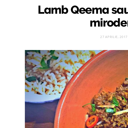
Lamb Qeema sau 
miroden
27 APRILIE, 2017