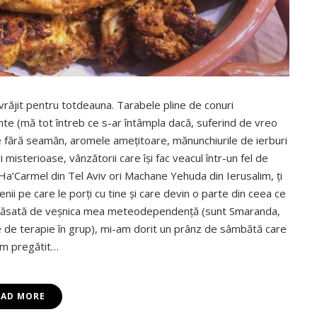
i vrăjit pentru totdeauna. Tarabele pline de conuri
ente (mă tot întreb ce s-ar întâmpla dacă, suferind de vreo
ile fără seamăn, aromele amețitoare, mănunchiurile de ierburi
misterioase, vânzătorii care își fac veacul într-un fel de
k Ha’Carmel din Tel Aviv ori Machane Yehuda din Ierusalim, ți
i pe care le porți cu tine și care devin o parte din ceea ce
ă și apăsată de veșnica mea meteodependență (sunt Smaranda,
 de terapie în grup), mi-am dorit un prânz de sâmbătă care
Am pregătit…
EAD MORE