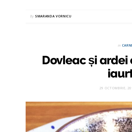
By
SMARANDA VORNICU
in
CARN
Dovleac și ardei c
iaur
29 OCTOMBRIE, 20