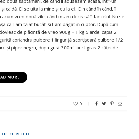
 vreo două săptămâni, de când îl adusesem acasă, într-un
 caldă. El se uita la mine și eu la el. Din când în când, îl
acum vreo două zile, când m-am decis să îi fac felul. Nu se
șa că l-am tăiat bucăți și l-am băgat în cuptor. După cum
dovleac de plăcintă de vreo 900g – 1 kg 5 ardei capia 2
inguriță coriandru pulbere 1 linguriță scorțișoară pulbere 1/2
are și piper negru, dupa gust 300ml iaurt gras 2 căței de
EAD MORE
0
ETUL CU RETETE