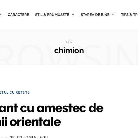
CARACTERE
STIL & FRUMUSETE
STAREA DE BINE
TIPS & TR
ROWSI
TAG
chimion
ETUL CU RETETE
cant cu amestec de
i orientale
17
NICIUN COMENTARIU