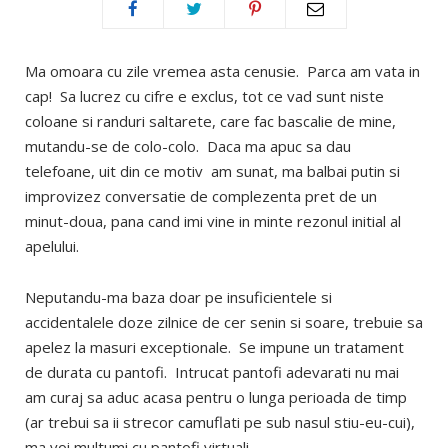
Ma omoara cu zile vremea asta cenusie. Parca am vata in
cap! Sa lucrez cu cifre e exclus, tot ce vad sunt niste
coloane si randuri saltarete, care fac bascalie de mine,
mutandu-se de colo-colo. Daca ma apuc sa dau
telefoane, uit din ce motiv am sunat, ma balbai putin si
improvizez conversatie de complezenta pret de un
minut-doua, pana cand imi vine in minte rezonul initial al
apelului.
Neputandu-ma baza doar pe insuficientele si
accidentalele doze zilnice de cer senin si soare, trebuie sa
apelez la masuri exceptionale. Se impune un tratament
de durata cu pantofi. Intrucat pantofi adevarati nu mai
am curaj sa aduc acasa pentru o lunga perioada de timp
(ar trebui sa ii strecor camuflati pe sub nasul stiu-eu-cui),
ma voi multumi cu pantofi virtuali.