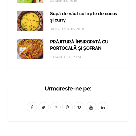
23 MARTIE, 2016
Supă de năut cu lapte de cocos
și curry
30 NOIEMBRIE, 2020
PRĂJITURĂ ÎNSIROPATĂ CU
PORTOCALĂ ȘI ȘOFRAN
13 IANUARIE, 2024
Urmareste-ne pe:
F
T
I
P
V
Y
L
a
w
n
i
i
o
i
c
i
s
n
m
u
n