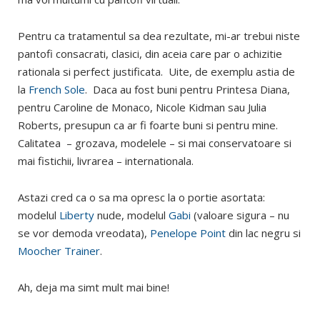
Pentru ca tratamentul sa dea rezultate, mi-ar trebui niste
pantofi consacrati, clasici, din aceia care par o achizitie
rationala si perfect justificata. Uite, de exemplu astia de
la
French Sole
. Daca au fost buni pentru Printesa Diana,
pentru Caroline de Monaco, Nicole Kidman sau Julia
Roberts, presupun ca ar fi foarte buni si pentru mine.
Calitatea – grozava, modelele – si mai conservatoare si
mai fistichii, livrarea – internationala.
Astazi cred ca o sa ma opresc la o portie asortata:
modelul
Liberty
nude, modelul
Gabi
(valoare sigura – nu
se vor demoda vreodata),
Penelope Point
din lac negru si
Moocher Trainer
.
Ah, deja ma simt mult mai bine!