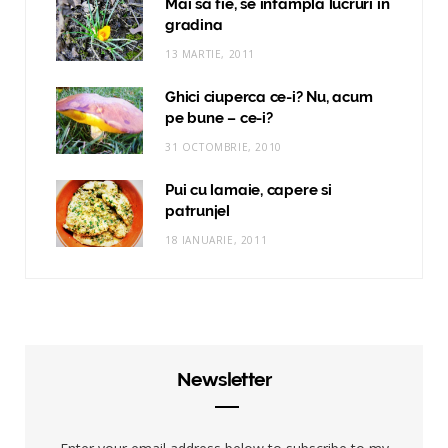
Mai sa fie, se intampla lucruri in
gradina
13 MARTIE, 2011
Ghici ciuperca ce-i? Nu, acum
pe bune – ce-i?
31 OCTOMBRIE, 2010
Pui cu lamaie, capere si
patrunjel
18 IANUARIE, 2011
Newsletter