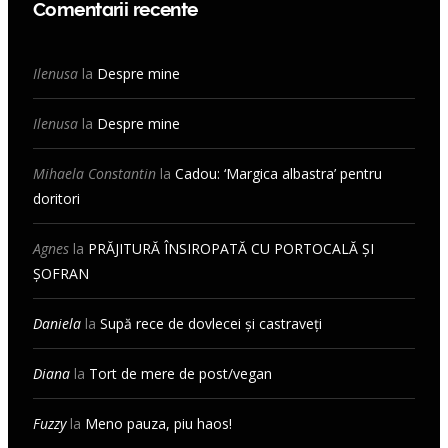
Comentarii recente
Ilenusa
la
Despre mine
Ilenusa
la
Despre mine
Mihaela Constantin
la
Cadou: ‘Margica albastra’ pentru
doritori
Agnes
la
PRĂJITURĂ ÎNSIROPATĂ CU PORTOCALĂ ȘI
ȘOFRAN
Daniela
la
Supă rece de dovlecei și castraveți
Diana
la
Tort de mere de post/vegan
Fuzzy
la
Meno pauza, piu haos!