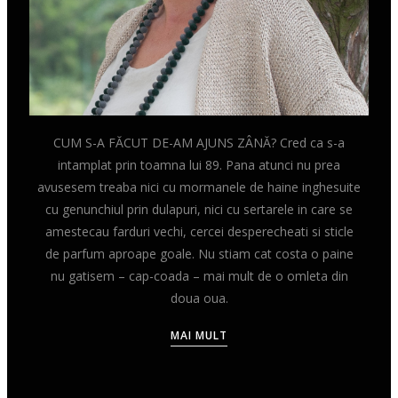
CUM S-A FĂCUT DE-AM AJUNS ZÂNĂ? Cred ca s-a
intamplat prin toamna lui 89. Pana atunci nu prea
avusesem treaba nici cu mormanele de haine inghesuite
cu genunchiul prin dulapuri, nici cu sertarele in care se
amestecau farduri vechi, cercei desperecheati si sticle
de parfum aproape goale. Nu stiam cat costa o paine
nu gatisem – cap-coada – mai mult de o omleta din
doua oua.
MAI MULT